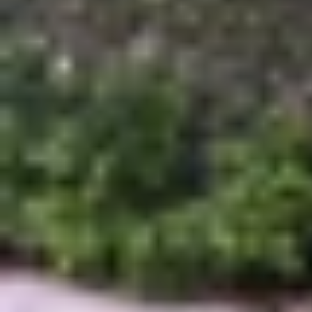
Kéo dài thời lượng pin:
Máy sẽ giảm bớt c
Tối ưu hiệu suất thông minh:
Thay vì duy
tin, lướt web, qua đó giảm hao năng lượng
Hạn chế nóng máy:
Việc giảm tải hoạt độ
Tăng tuổi thọ pin:
Sử dụng chế độ tiết ki