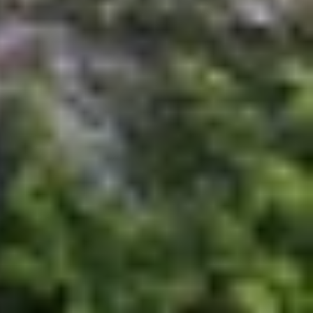
 trì pin thêm vài giờ sử dụng.
 để đáp ứng các tác vụ cơ bản như nghe gọi, nhắn
à khi bật 5G hoặc chơi game.
n bền hơn theo thời gian.