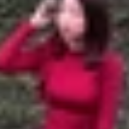
 Galaxy Z Fold 7
 Z Fold 7
old 7
Fold 7
không chỉ giúp bạn kéo dài thời lượng sử dụng tron
ớn, tần số quét cao và chip mạnh mẽ tiêu tốn nhiều năng l
 đặc biệt khi bạn di chuyển cả ngày mà không có sạc.
ên Galaxy Z Fold 7
 dung lượng lớn, đủ dùng cho nhu cầu hằng ngày. Tuy nhiên
ụ, việc bật chế độ tiết kiệm pin mang lại những lợi ích rõ r