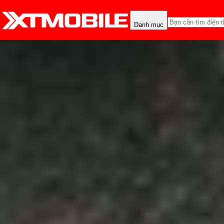
Danh mục
Trang chủ
Tin tức
Thủ thuật
Tin Mới
Đánh Giá - Trên Tay
So Sánh
Tư vấn
Khuy
Hướng dẫn nhanh cách bậ
Anh Thư
Ngày đăng:
19/08/2025
Cập nhật:
19/08/2025
Theo dõi XTMobile trên