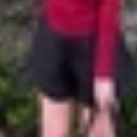
ác hiệu ứng hình ảnh, hạn chế ứng dụng chạy nền, giúp duy
 trì hiệu năng tối đa, thiết bị sẽ điều chỉnh ở mức vừa đủ
.
ng nền giúp máy không bị nóng lên khi dùng lâu, đặc biệt l
ệm pin thường xuyên giúp hạn chế chu kỳ xả pin sâu, giữ pi