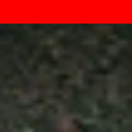
- Sự kiện
Z Fold 7