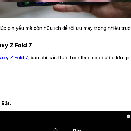
lúc pin yếu mà còn hữu ích để tối ưu máy trong nhiều trư
axy Z Fold 7
axy Z Fold 7,
bạn chỉ cần thực hiện theo các bước đơn giả
g
Bật
.