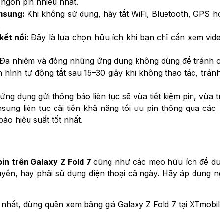
ngốn pin nhiều nhất.
amsung:
Khi không sử dụng, hãy tắt WiFi, Bluetooth, GPS ho
.
kết nối:
Đây là lựa chọn hữu ích khi bạn chỉ cần xem vide
Đa nhiệm và đóng những ứng dụng không dùng để tránh chú
n hình tự động tắt sau 15–30 giây khi không thao tác, trá
ng dụng gửi thông báo liên tục sẽ vừa tiết kiệm pin, vừa t
sung liên tục cải tiến khả năng tối ưu pin thông qua các
ảo hiệu suất tốt nhất.
pin trên Galaxy Z Fold 7
cũng như các mẹo hữu ích để duy 
uyển, hay phải sử dụng điện thoại cả ngày. Hãy áp dụng n
 nhất, đừng quên xem bảng giá Galaxy Z Fold 7 tại XTmobi