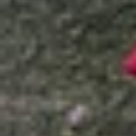
Xem nhanh
Ẩn
1
Tại sao nên bật chế độ tiết kiệm pin trên
2
Cách bật chế độ tiết kiệm pin trên Galaxy
3
Một số mẹo tiết kiệm pin trên Galaxy Z F
4
Kết luận
Việc biết
cách bật tiết kiệm pin trên Galaxy Z 
pin lâu dài. Galaxy Z Fold 7 với màn hình gập l
việc kích hoạt chế độ tiết kiệm pin là cần thiết,
Tại sao nên bật chế độ tiết kiệm pin tr
Galaxy Z Fold 7 được
Samsung
trang bị viên pin
di chuyển xa hoặc sử dụng liên tục cho nhiều tác v