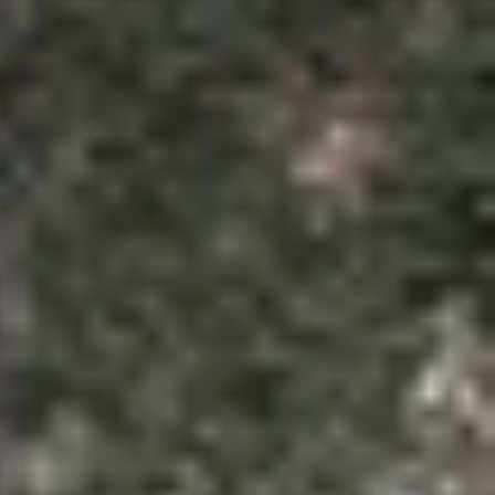
g những lúc gấp gáp mà còn bảo vệ tuổi thọ viên
ượng hơn so với smartphone thông thường. Vì vậy,
, trong các tình huống đặc biệt như đi công tác,
ệt: