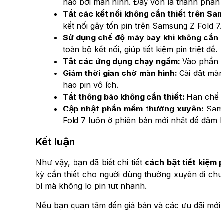
hao bởi màn hình. Đây vốn là thành phần 
Tắt các kết nối không cần thiết trên S
kết nối gây tốn pin trên Samsung Z Fold 7
Sử dụng chế độ máy bay khi không cần 
toàn bộ kết nối, giúp tiết kiệm pin triệt để.
Tắt các ứng dụng chạy ngầm:
Vào phần 
Giảm thời gian chờ màn hình:
Cài đặt mà
hao pin vô ích.
Tắt thông báo không cần thiết:
Hạn chế ứ
Cập nhật phần mềm thường xuyên:
Sam
Fold 7 luôn ở phiên bản mới nhất để đảm b
Kết luận
Như vậy, bạn đã biết chi tiết
cách bật tiết kiệm 
kỳ cần thiết cho người dùng thường xuyên di ch
bỉ mà không lo pin tụt nhanh.
Nếu bạn quan tâm đến giá bán và các ưu đãi mới