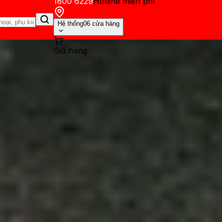
1800 6229
Hotline miễn phí
Hệ thống
06 cửa hàng
Giỏ hàng
ến mãi
Thủ thuật
Hỏi đáp
App - Game
Thông báo
Khách hàng 
t tiết kiệm pin trên Galaxy 