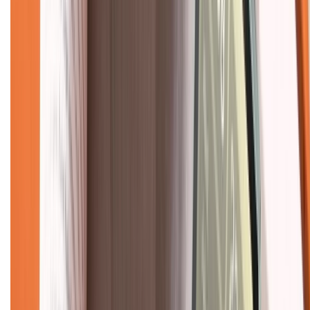
Chính sách đổi trả
Chính sách bảo hành
Chính sách bảo mật thông tin
Chính sách kiểm hàng
TỔNG ĐÀI HỖ TRỢ
Tư vấn mua hàng (miễn phí):
1800.6229
(08h30 - 21h30)
Khiếu nại - Góp ý:
088.99999.33
(09h00 - 18h00)
Trung tâm bảo hành:
028.710.89898
(08h30 - 21h00)