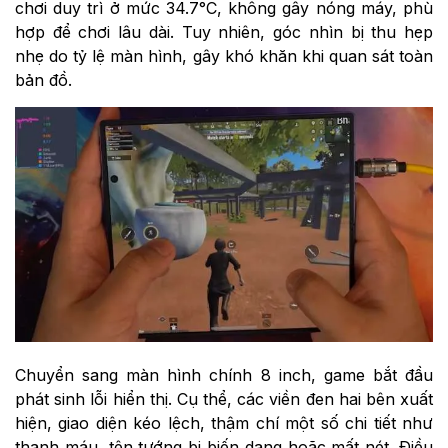
chơi duy trì ở mức 34.7°C, không gây nóng máy, phù
hợp để chơi lâu dài. Tuy nhiên, góc nhìn bị thu hẹp
nhẹ do tỷ lệ màn hình, gây khó khăn khi quan sát toàn
bản đồ.
Chuyển sang màn hình chính 8 inch, game bắt đầu
phát sinh lỗi hiển thị. Cụ thể, các viền đen hai bên xuất
hiện, giao diện kéo lệch, thậm chí một số chi tiết như
thanh máu, tên tướng bị biến dạng hoặc mất nét. Điều