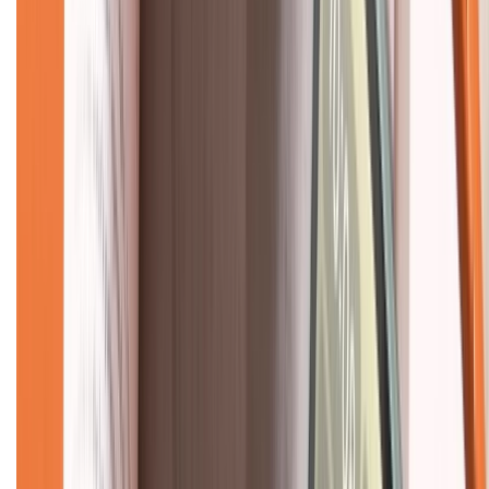
Hỗ trợ khách hàng
Mua hàng trả góp
Mua hàng online
Dịch vụ bảo hành mở rộng
Hình thức thanh toán
Tra cứu bảo hành
Tra cứu điểm XTMember
Hướng dẫn mua hàng trả góp
Dịch vụ bán hàng B2B
Chính sách
Bảo hành mở rộng
Chính sách dùng sản phẩm 7 ngày miễn phí