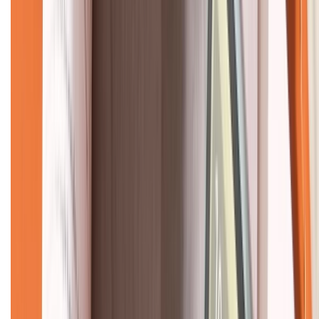
CHỨNG NHẬN
Về chúng tôi
Giới thiệu về XTMobile
Liên hệ hợp tác
Hệ thống cửa hàng bán lẻ
Về trang chủ