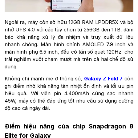
Ngoài ra, máy còn sở hữu 12GB RAM LPDDR5X và bộ
nhớ UFS 4.0 với các tùy chọn từ 256GB đến 1TB, đảm
bảo khả năng xử lý đa nhiệm và truy xuất dữ liệu
nhanh chóng. Màn hình chính AMOLED 7.9 inch và
màn hình phụ 6.5 inch, đều có tần số quét 120Hz, cho
trải nghiệm vuốt chạm mượt mà trên cả hai chế độ sử
dụng.
Không chỉ mạnh mẽ ở thông số,
Galaxy Z Fold 7
còn
ghi điểm nhờ khả năng tản nhiệt ổn định và tối ưu pin
hiệu quả. Với viên pin 4.400mAh cùng sạc nhanh
45W, máy có thể đáp ứng tốt nhu cầu sử dụng cường
độ cao cả ngày dài.
Điểm hiệu năng của chip Snapdragon 8
Elite for Galaxy