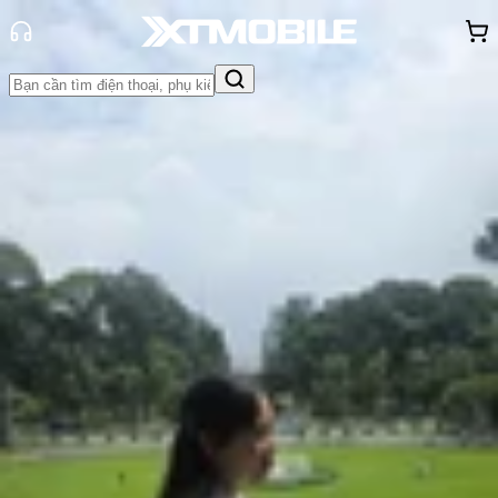
Trang chủ
Tin tức
Đánh Giá - Trên Tay
Tin Mới
Đánh Giá - Trên Tay
So Sánh
Tư vấn
Khuyến
mãi
Thủ thuật
Hỏi đáp
App - Game
Thông báo
Khách
hàng - Sự kiện
Đánh giá hiệu năng Galaxy Z Fold 7:
Mỏng nhẹ nhưng vẫn mạnh mẽ!
Hồng Huệ
Ngày đăng:
01/08/2025
Cập nhật:
01/08/2025