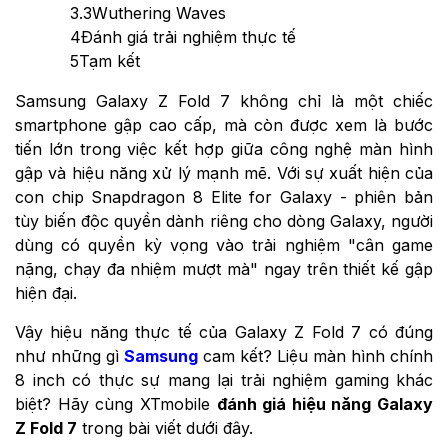
3.3
Wuthering Waves
4
Đánh giá trải nghiệm thực tế
5
Tạm kết
Samsung Galaxy Z Fold 7 không chỉ là một chiếc
smartphone gập cao cấp, mà còn được xem là bước
tiến lớn trong việc kết hợp giữa công nghệ màn hình
gập và hiệu năng xử lý mạnh mẽ. Với sự xuất hiện của
con chip Snapdragon 8 Elite for Galaxy - phiên bản
tùy biến độc quyền dành riêng cho dòng Galaxy, người
dùng có quyền kỳ vọng vào trải nghiệm "cân game
nặng, chạy đa nhiệm mượt mà" ngay trên thiết kế gập
hiện đại.
Vậy hiệu năng thực tế của Galaxy Z Fold 7 có đúng
như những gì
Samsung
cam kết? Liệu màn hình chính
8 inch có thực sự mang lại trải nghiệm gaming khác
biệt? Hãy cùng XTmobile
đánh giá hiệu năng Galaxy
Z Fold 7
trong bài viết dưới đây.