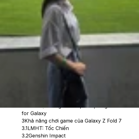
Theo dõi XTMobile trên
Xem nhanh
Ẩn
1
Tổng quan cấu hình của Galaxy Z Fold 7
2
Điểm hiệu năng của chip Snapdragon 8 Elite
for Galaxy
3
Khả năng chơi game của Galaxy Z Fold 7
3.1
LMHT: Tốc Chiến
3.2
Genshin Impact