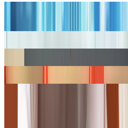
Tư vấn
Bảng giá iPhone cũ mới nhất trong tháng 8 năm
2026, giá siêu hấp dẫn
Cập nhật bảng giá iPhone năm 2026: Giá tốt, ưu đãi
hấp dẫn
Cập nhật bảng giá Galaxy S23 (Plus, Ultra) cũ, mới
năm 2026
Bảng giá iPhone 15 cập nhật mới nhất tháng
08/2026
Cập nhật bảng giá điện thoại Samsung tháng 8:
Giảm đến 15.49 triệu
TỔNG ĐÀI HỖ TRỢ
(08H30 - 21H30)