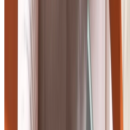
Tư vấn mua hàng (miễn phí):
1800.6229
Khiếu nại - Góp ý:
088.99999.33
Bán hàng doanh nghiệp B2B:
088.99999.22
HỖ TRỢ THANH TOÁN