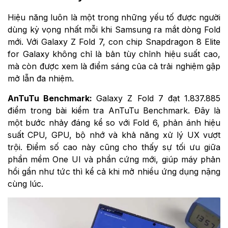
Hiệu năng luôn là một trong những yếu tố được người
dùng kỳ vọng nhất mỗi khi Samsung ra mắt dòng Fold
mới. Với Galaxy Z Fold 7, con chip Snapdragon 8 Elite
for Galaxy không chỉ là bản tùy chỉnh hiệu suất cao,
mà còn được xem là điểm sáng của cả trải nghiệm gập
mở lẫn đa nhiệm.
AnTuTu Benchmark:
Galaxy Z Fold 7 đạt 1.837.885
điểm trong bài kiểm tra AnTuTu Benchmark. Đây là
một bước nhảy đáng kể so với Fold 6, phản ánh hiệu
suất CPU, GPU, bộ nhớ và khả năng xử lý UX vượt
trội. Điểm số cao này cũng cho thấy sự tối ưu giữa
phần mềm One UI và phần cứng mới, giúp máy phản
hồi gần như tức thì kể cả khi mở nhiều ứng dụng nặng
cùng lúc.