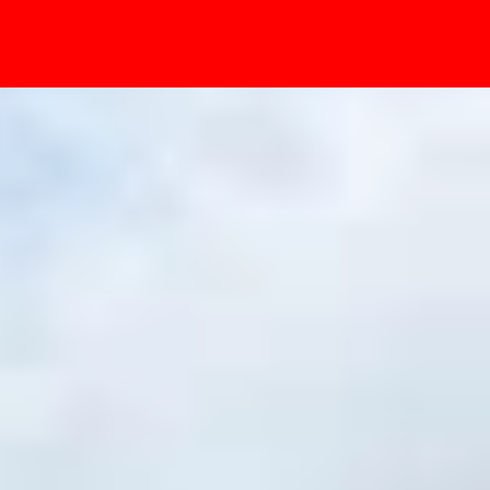
- Sự kiện
ề vật liệu cao cấp