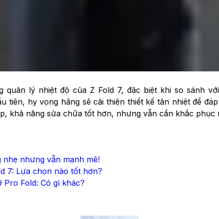
iện
 Galaxy Z Fold 7 lại gây thất vọng. Nelson phát hiện một k
Samsung
có sử dụng keo tản nhiệt nhưng hiệu quả truyền
được trang bị buồng hơi, một tính năng phổ biến trên cả
quản lý nhiệt độ của Z Fold 7, đặc biệt khi so sánh với
u tiên, hy vọng hãng sẽ cải thiện thiết kế tản nhiệt để đá
 cấp, khả năng sửa chữa tốt hơn, nhưng vẫn cần khắc phục 
ng nhẹ nhưng vẫn mạnh mẽ!
ld 7: Lựa chọn nào tốt hơn?
9 Pro Fold: Có gì khác?