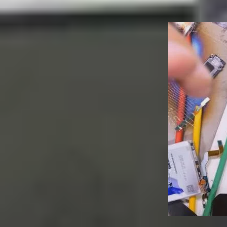
(CFRP) nhẹ nhưng dày hơn, titan là một bước ti