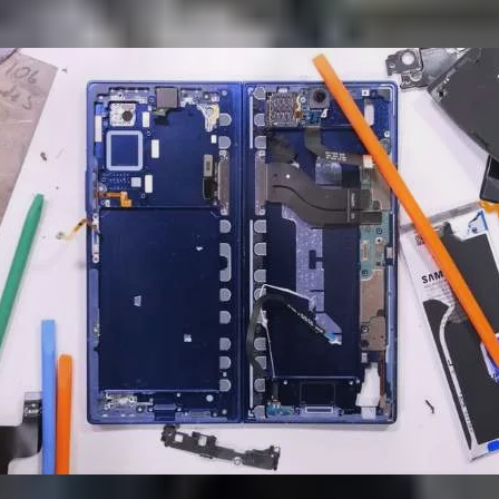
ến về độ mỏng và độ bền, đánh dấu sự nâng cấp đáng kể tr