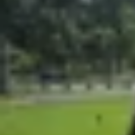
Xem nhanh
Ẩn
1
Cấu trúc titan: Đột phá trong thiết kế gập
2
Thiết kế tản nhiệt: Điểm trừ cần cải thiện
Samsung Galaxy Z Fold 7 - một trong những 
JerryRigEverything. Với mức giá 2000 USD (Khoản
phân tích không chỉ xác nhận việc sử dụng tấm l
đến thiết kế tản nhiệt.
Cấu trúc titan: Đột phá trong thiết kế
Video phân tích của Nelson đã làm rõ việc Samsu
Để kiểm tra chất liệu, Nelson đã dùng đèn khò đ
cấu trúc lưới linh hoạt - bằng chứng rõ ràng c
hơn.