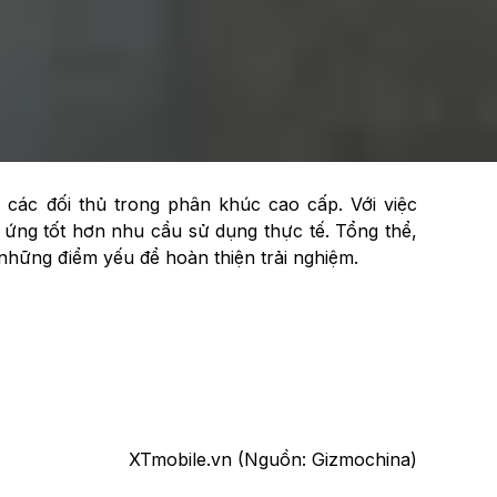
hoảng trống không khí giữa khung giữa nhôm và lớp
 nhiệt từ chip vẫn bị nghi ngờ. Đáng ngạc nhiên
 những chiếc điện thoại tầm trung có giá rẻ hơn
 các đối thủ trong phân khúc cao cấp. Với việc
p ứng tốt hơn nhu cầu sử dụng thực tế. Tổng thể,
những điểm yếu để hoàn thiện trải nghiệm.
XTmobile.vn (Nguồn: Gizmochina)