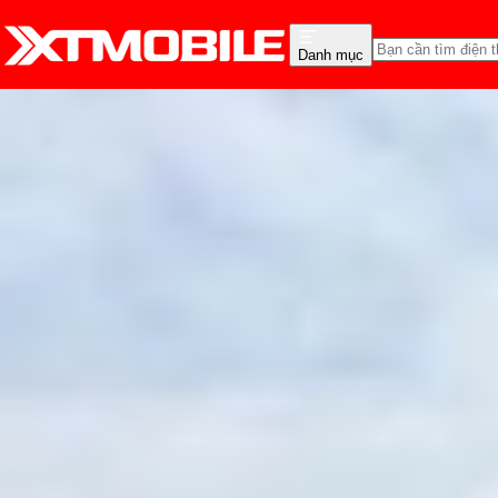
Danh mục
Trang chủ
Tin tức
Tin Mới
Tin Mới
Đánh Giá - Trên Tay
So Sánh
Tư vấn
Khuy
Tháo rời Galaxy Z Fold 7:
Hồng Huệ
Ngày đăng:
04/09/2025
Cập nhật:
04/09/2025
Theo dõi XTMobile trên