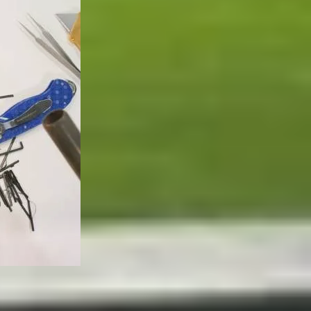
động. Tuy nhiên, các lớp màn hình vẫn dễ vỡ, đòi
Z Fold 6, vốn sử dụng Nhựa Gia cường Sợi Carbon