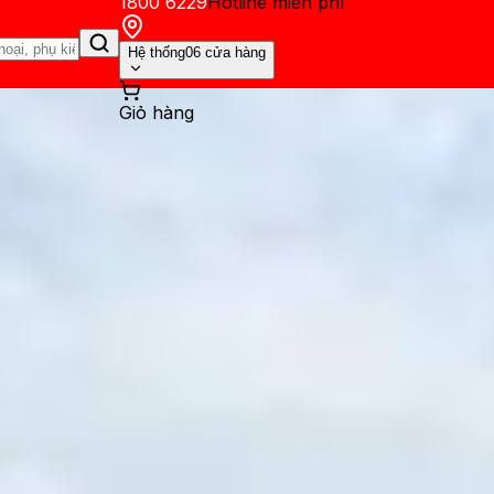
1800 6229
Hotline miễn phí
Hệ thống
06 cửa hàng
Giỏ hàng
ến mãi
Thủ thuật
Hỏi đáp
App - Game
Thông báo
Khách hàng 
 Hé lộ những chi tiết thú vị v