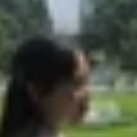
chiếc điện thoại gập cao cấp nhất trên thị trường,
g 49 triệu VNĐ), thiết bị này mang đến nhiều kỳ vọng về 
ưng titan dưới màn hình mà còn làm sáng tỏ những cải tiến
 gập
ng sử dụng tấm lưng titan dưới màn hình, mang lại độ bền
ể làm nóng tấm lưng lên khoảng 1.800°C, tạo ra mô hình o
ho việc sử dụng titan. Điều này không chỉ tăng cường độ