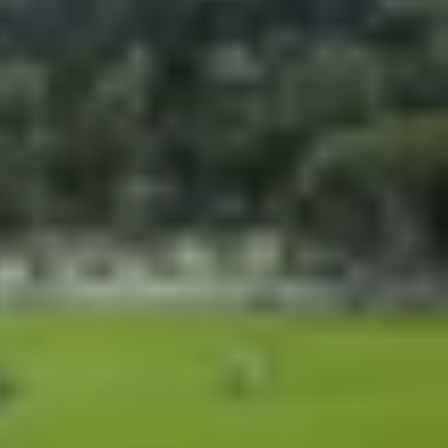
 vừa được mổ xẻ chi tiết bởi Zack Nelson từ
chất lượng vật liệu và thiết kế bên trong. Video
 và hạn chế của thiết bị, từ độ bền màn hình gập
 và tính linh hoạt vượt trội cho
Galaxy Z Fold 7
.
xy hóa giống cầu vồng và những tia sáng trắng từ
 bền mà còn giúp màn hình gập hoạt động mượt mà