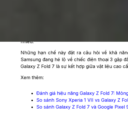
Thiết kế tản nhiệt: Điểm trừ cần cải th
Mặc dù có nhiều cải tiến, thiết kế tản nhiệt của
đệm than chì tản nhiệt phía trên bộ vi xử lý. Dù
hơn, khung nhôm dưới bảng mạch in (PCB) không 
nhiều.
Những hạn chế này đặt ra câu hỏi về khả năng 
Samsung đang hé lộ về chiếc điện thoại 3 gập đầ
Galaxy Z Fold 7 là sự kết hợp giữa vật liệu cao
Xem thêm:
Đánh giá hiệu năng Galaxy Z Fold 7: Mỏ
So sánh Sony Xperia 1 VII vs Galaxy Z Fo
So sánh Galaxy Z Fold 7 và Google Pixel 