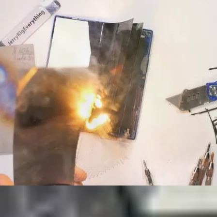
hành công màn hình gập bên trong mà vẫn đảm bảo nó hoạt 
 hoặc sắc nhọn. So với các thế hệ trước từ Z Fold 3 đến 