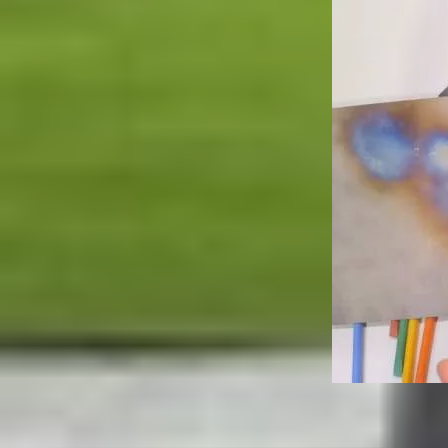
Đặc biệt, đây là lần đầu tiên Nelson tháo rời t
hỏi người dùng phải cẩn thận tránh các vật cứng