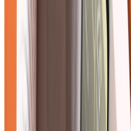
Trung tâm bảo hành:
028.710.89898
(08h30 - 21h00)
KẾT NỐI VỚI CHÚNG TÔI
Về chúng tôi
Giới thiệu về XTMobile
Liên hệ hợp tác
Hệ thống cửa hàng bán lẻ
Về trang chủ
Hỗ trợ khách hàng
Mua hàng trả góp