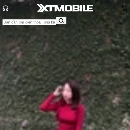
Trang chủ
Tin tức
So Sánh
Tin Mới
Đánh Giá - Trên Tay
So Sánh
Tư vấn
Khuyến
mãi
Thủ thuật
Hỏi đáp
App - Game
Thông báo
Khách
hàng - Sự kiện
So sánh Xiaomi 15 và Xiaomi 12: Đã
đến lúc phải nâng cấp!
Anh Thư
Ngày đăng:
27/11/2024
Cập nhật:
27/11/2024