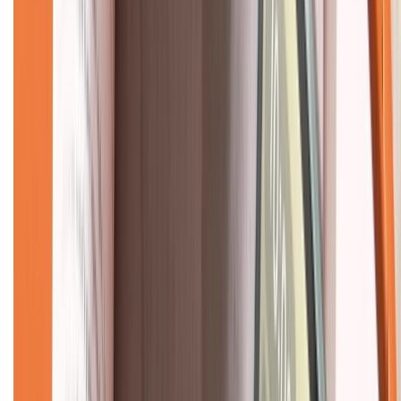
Giới thiệu về XTMobile
Liên hệ hợp tác
Hệ thống cửa hàng bán lẻ
Về trang chủ
Hỗ trợ khách hàng
Mua hàng trả góp
Mua hàng online
Dịch vụ bảo hành mở rộng
Hình thức thanh toán
Tra cứu bảo hành
Tra cứu điểm XTMember
Hướng dẫn mua hàng trả góp
Dịch vụ bán hàng B2B