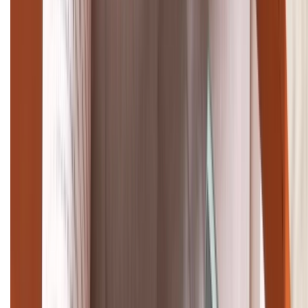
TỔNG ĐÀI HỖ TRỢ
(08H30 - 21H30)
Tư vấn mua hàng (miễn phí):
1800.6229
Khiếu nại - Góp ý:
088.99999.33
Bán hàng doanh nghiệp B2B:
088.99999.22
HỖ TRỢ THANH TOÁN