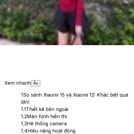
Theo dõi XTMobile trên
Xem nhanh
Ẩn
1
So sánh Xiaomi 15 và Xiaomi 12: Khác biệt quá
lớn!
1.1
Thiết kế bên ngoài
1.2
Màn hình hiển thị
1.3
Hệ thống camera
1.4
Hiệu năng hoạt động