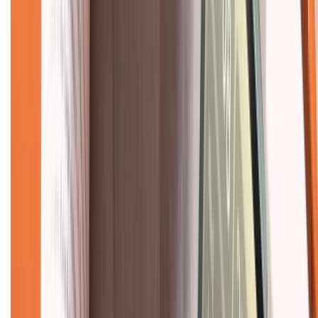
Chính sách
Bảo hành mở rộng
Chính sách dùng sản phẩm 7 ngày miễn phí
Chính sách đổi trả
Chính sách bảo hành
Chính sách bảo mật thông tin
Chính sách kiểm hàng
TỔNG ĐÀI HỖ TRỢ
Tư vấn mua hàng (miễn phí):
1800.6229
(08h30 - 21h30)
Khiếu nại - Góp ý:
088.99999.33
(09h00 - 18h00)