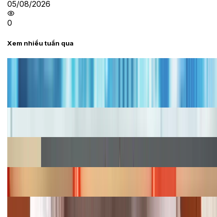
05/08/2026
0
Xem nhiều tuần qua
Tư vấn
Bảng giá iPhone cũ mới nhất trong tháng 8 năm
2026, giá siêu hấp dẫn
Cập nhật bảng giá iPhone năm 2026: Giá tốt, ưu đãi
hấp dẫn
Cập nhật bảng giá Galaxy S23 (Plus, Ultra) cũ, mới
năm 2026
Bảng giá iPhone 15 cập nhật mới nhất tháng
08/2026
Cập nhật bảng giá điện thoại Samsung tháng 8:
Giảm đến 15.49 triệu