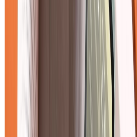
TỔNG ĐÀI HỖ TRỢ
Tư vấn mua hàng (miễn phí):
1800.6229
(08h30 - 21h30)
Khiếu nại - Góp ý:
088.99999.33
(09h00 - 18h00)
Trung tâm bảo hành:
028.710.89898
(08h30 - 21h00)
KẾT NỐI VỚI CHÚNG TÔI
Về chúng tôi
Giới thiệu về XTMobile