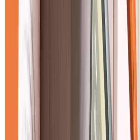
Về chúng tôi
Giới thiệu về XTMobile
Liên hệ hợp tác
Hệ thống cửa hàng bán lẻ
Về trang chủ
Hỗ trợ khách hàng
Mua hàng trả góp
Mua hàng online
Dịch vụ bảo hành mở rộng