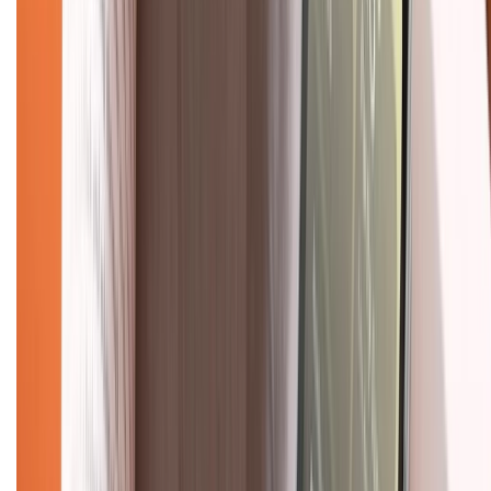
Liên hệ hợp tác
Hệ thống cửa hàng bán lẻ
Về trang chủ
Hỗ trợ khách hàng
Mua hàng trả góp
Mua hàng online
Dịch vụ bảo hành mở rộng
Hình thức thanh toán
Tra cứu bảo hành
Tra cứu điểm XTMember
Hướng dẫn mua hàng trả góp
Dịch vụ bán hàng B2B