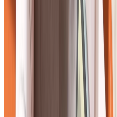
KẾT NỐI VỚI CHÚNG TÔI
CHỨNG NHẬN