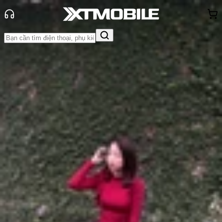
Trang chủ
Tin tức
Đánh Giá - Trên Tay
Tin Mới
Đánh Giá - Trên Tay
So Sánh
Tư vấn
Khuyến
mãi
Thủ thuật
Hỏi đáp
App - Game
Thông báo
Khách
hàng - Sự kiện
Xiaomi 15 chơi game tốt không?
Đánh giá hiệu năng chơi game
Anh Thư
Ngày đăng:
26/11/2024
Cập nhật:
26/11/2024