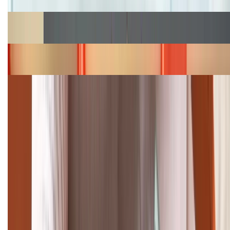
Cập nhật bảng giá Galaxy S23 (Plus, Ultra) cũ, mới
năm 2026
Bảng giá iPhone 15 cập nhật mới nhất tháng
08/2026
Cập nhật bảng giá điện thoại Samsung tháng 8:
Giảm đến 15.49 triệu
TỔNG ĐÀI HỖ TRỢ
(08H30 - 21H30)
Tư vấn mua hàng (miễn phí):
1800.6229
Khiếu nại - Góp ý:
088.99999.33