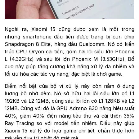
Ngoài ra, Xiaomi 15 cũng được xem là một trong
những smartphone đầu tiên được trang bị con chip
Snapdragon 8 Elite, hàng đầu Qualcomm. Nó có kiến
trúc CPU Oryon cải tiến, gồm hai lõi siêu lớn Phoenix
L (4.32GHz) và sáu lõi lớn Phoenix M (3.53GHz). Bố
cục này giúp tăng cường khả năng xử lý đa nhiệm và
tối ưu hóa các tác vụ nặng, đặc biệt là chơi game.
Điểm nổi bật của bộ vi xử lý này còn nằm ở dung
lượng bộ nhớ đệm. Nó sở hữu hai lõi siêu lớn có L1
192KB và L2 12MB, cùng sáu lõi lớn có L1 128KB và L2
12MB. Cùng với đó là GPU Adreno 830 nâng hiệu suất
40%, giảm 40% điện năng tiêu thụ và cải thiện 35%
Ray Tracing so với model tiền nhiệm. Điều này giúp
Xiaomi 15 xử lý đồ họa game chi tiết, chân thực hơn
mà vẫn duy trì nhiệt độ mát mẻ.