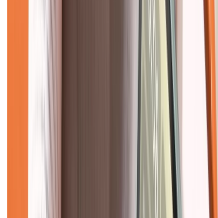
Hình thức thanh toán
Tra cứu bảo hành
Tra cứu điểm XTMember
Hướng dẫn mua hàng trả góp
Dịch vụ bán hàng B2B
Chính sách
Bảo hành mở rộng
Chính sách dùng sản phẩm 7 ngày miễn phí
Chính sách đổi trả
Chính sách bảo hành
Chính sách bảo mật thông tin
Chính sách kiểm hàng