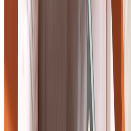
Bán hàng doanh nghiệp B2B:
088.99999.22
HỖ TRỢ THANH TOÁN