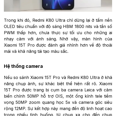
Trong khi đó, Redmi K80 Ultra chỉ dừng lại ở tấm nền
OLED tiêu chuẩn với độ sáng HBM 1800 nits và tần số
PWM thấp hơn, chưa thực sự tối ưu cho những ai
nhạy cảm với ánh sáng. Nhờ vậy, màn hình của
Xiaomi 15T Pro được đánh giá nhỉnh hơn về độ thoải
mái và khả năng tái tạo màu sắc.
Hệ thống camera
Nếu so sánh Xiaomi 15T Pro và Redmi K80 Ultra ở khả
năng chụp ảnh, sự khác biệt thể hiện rất rõ. Xiaomi
15T Pro được trang bị cụm ba camera Leica với cảm
biến chính 50MP hỗ trợ OIS, một ống kính tele tiềm
vọng 50MP zoom quang học 5x và camera góc siêu
rộng 12MP. Sự kết hợp này mang đến độ linh hoạt cao
trong nhiều tình huống, từ chụp xa cho đến chụp