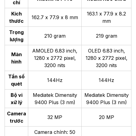
chí
Kích
163.1 x 77.9 x 8.2
162.7 x 77.9 x 8 mm
thước
mm
Trọng
210 gram
219 gram
lượng
AMOLED 6.83 inch,
OLED 6.83 inch,
Màn
1280 x 2772 pixel,
1280 x 2772 pixel,
hình
3200 nits
3200 nits
Tần số
144Hz
144Hz
quét
Bộ vi
Mediatek Dimensity
Mediatek Dimensity
xử lý
9400 Plus (3 nm)
9400 Plus (3 nm)
Camera
32 MP
20 MP
trước
Camera chính: 50