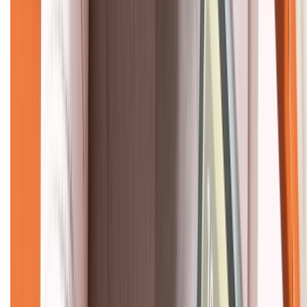
CHỨNG NHẬN
Về chúng tôi
Giới thiệu về XTMobile
Liên hệ hợp tác
Hệ thống cửa hàng bán lẻ