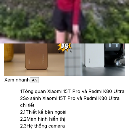
Theo dõi XTMobile trên
Xem nhanh
Ẩn
1
Tổng quan Xiaomi 15T Pro và Redmi K80 Ultra
2
So sánh Xiaomi 15T Pro và Redmi K80 Ultra
chi tiết
2.1
Thiết kế bên ngoài
2.2
Màn hình hiển thị
2.3
Hệ thống camera