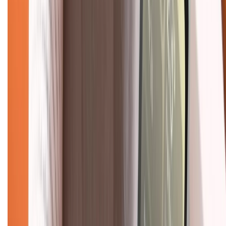
KẾT NỐI VỚI CHÚNG TÔI
Về chúng tôi
Giới thiệu về XTMobile
Liên hệ hợp tác
Hệ thống cửa hàng bán lẻ
Về trang chủ
Hỗ trợ khách hàng
Mua hàng trả góp
Mua hàng online
Dịch vụ bảo hành mở rộng