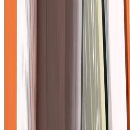
Chính sách dùng sản phẩm 7 ngày miễn phí
Chính sách đổi trả
Chính sách bảo hành
Chính sách bảo mật thông tin
Chính sách kiểm hàng
TỔNG ĐÀI HỖ TRỢ
Tư vấn mua hàng (miễn phí):
1800.6229
(08h30 - 21h30)
Khiếu nại - Góp ý:
088.99999.33
(09h00 - 18h00)
Trung tâm bảo hành:
028.710.89898
(08h30 - 21h00)