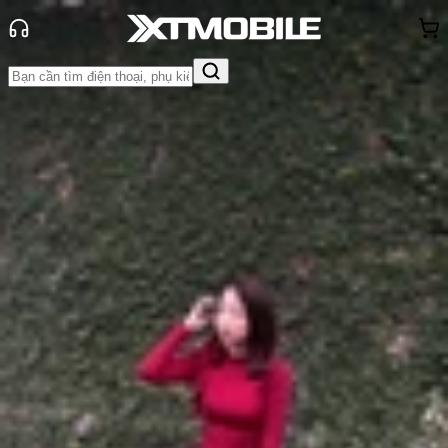
Trang chủ
Tin tức
So Sánh
Tin Mới
Đánh Giá - Trên Tay
So Sánh
Tư vấn
Khuyến
mãi
Thủ thuật
Hỏi đáp
App - Game
Thông báo
Khách
hàng - Sự kiện
So sánh Xiaomi 15T Pro và Redmi
K80 Ultra: Có nhiều sự khác biệt
Anh Thư
Ngày đăng:
02/10/2025
Cập nhật:
02/10/2025