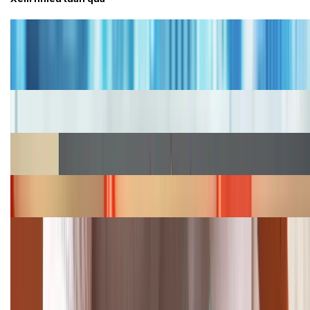
Tư vấn
Bảng giá iPhone cũ mới nhất trong tháng 8 năm
2026, giá siêu hấp dẫn
Cập nhật bảng giá iPhone năm 2026: Giá tốt, ưu đãi
hấp dẫn
Cập nhật bảng giá Galaxy S23 (Plus, Ultra) cũ, mới
năm 2026
Bảng giá iPhone 15 cập nhật mới nhất tháng
08/2026
Cập nhật bảng giá điện thoại Samsung tháng 8:
Giảm đến 15.49 triệu
TỔNG ĐÀI HỖ TRỢ
(08H30 - 21H30)