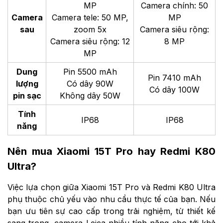
MP
Camera chính: 50
Camera
Camera tele: 50 MP,
MP
sau
zoom 5x
Camera siêu rộng:
Camera siêu rộng: 12
8 MP
MP
Dung
Pin 5500 mAh
Pin 7410 mAh
lượng
Có dây 90W
Có dây 100W
pin sạc
Không dây 50W
Tính
IP68
IP68
năng
Nên mua Xiaomi 15T Pro hay Redmi K80
Ultra?
Việc lựa chọn giữa Xiaomi 15T Pro và Redmi K80 Ultra
phụ thuộc chủ yếu vào nhu cầu thực tế của bạn. Nếu
bạn ưu tiên sự cao cấp trong trải nghiệm, từ thiết kế
sang trọng, camera Leica nhiều tính năng cho tới khả