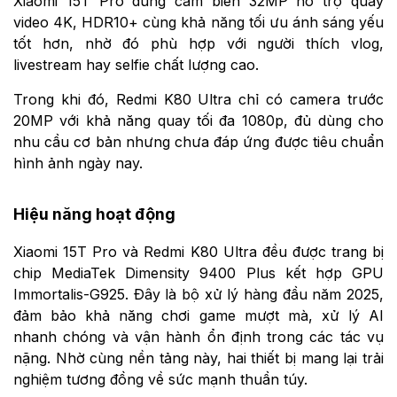
Xiaomi 15T Pro dùng cảm biến 32MP hỗ trợ quay
video 4K, HDR10+ cùng khả năng tối ưu ánh sáng yếu
tốt hơn, nhờ đó phù hợp với người thích vlog,
livestream hay selfie chất lượng cao.
Trong khi đó, Redmi K80 Ultra chỉ có camera trước
20MP với khả năng quay tối đa 1080p, đủ dùng cho
nhu cầu cơ bản nhưng chưa đáp ứng được tiêu chuẩn
hình ảnh ngày nay.
Hiệu năng hoạt động
Xiaomi 15T Pro và Redmi K80 Ultra đều được trang bị
chip MediaTek Dimensity 9400 Plus kết hợp GPU
Immortalis-G925. Đây là bộ xử lý hàng đầu năm 2025,
đảm bảo khả năng chơi game mượt mà, xử lý AI
nhanh chóng và vận hành ổn định trong các tác vụ
nặng. Nhờ cùng nền tảng này, hai thiết bị mang lại trải
nghiệm tương đồng về sức mạnh thuần túy.