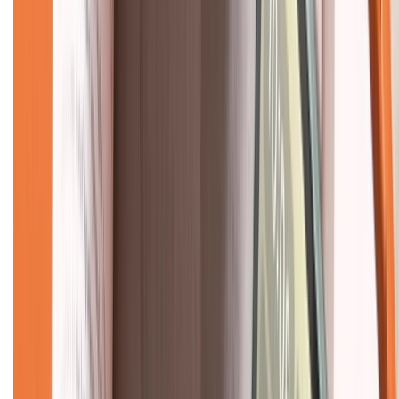
Về trang chủ
Hỗ trợ khách hàng
Mua hàng trả góp
Mua hàng online
Dịch vụ bảo hành mở rộng
Hình thức thanh toán
Tra cứu bảo hành
Tra cứu điểm XTMember
Hướng dẫn mua hàng trả góp
Dịch vụ bán hàng B2B
Chính sách
Bảo hành mở rộng