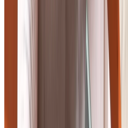
Tư vấn mua hàng (miễn phí):
1800.6229
Khiếu nại - Góp ý:
088.99999.33
Bán hàng doanh nghiệp B2B:
088.99999.22
HỖ TRỢ THANH TOÁN