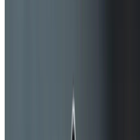
(08H30 - 21H30)
Tư vấn mua hàng (miễn phí):
1800.6229
Khiếu nại - Góp ý:
088.99999.33
Bán hàng doanh nghiệp B2B:
088.99999.22
HỖ TRỢ THANH TOÁN