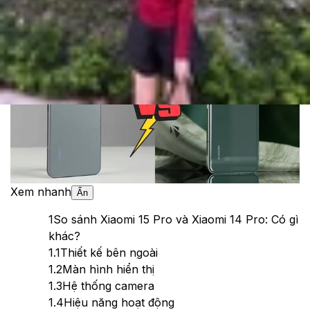
Theo dõi XTMobile trên
Xem nhanh
Ẩn
1
So sánh Xiaomi 15 Pro và Xiaomi 14 Pro: Có gì
khác?
1.1
Thiết kế bên ngoài
1.2
Màn hình hiển thị
1.3
Hệ thống camera
1.4
Hiệu năng hoạt động