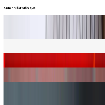
Xem nhiều tuần qua
Tư vấn
Bảng giá Samsung S24 Ultra tại XTmobile tháng 8,
giảm sâu, ưu đãi bất ngờ
Cấu hình Samsung Galaxy Z Flip 8: Ra mắt với hai
phiên bản chip khác nhau
Siêu sale 8.8 - Săn deal rẻ vô đối: Mua điện thoại
giảm thêm đến 400K tại XTmobile!
Nên mua iPhone VN/A hay LL/A: So sánh chi tiết
máy nào tốt hơn?
Đây là cách sử dụng nút Action Button trên iPhone
hiệu quả hơn!
TỔNG ĐÀI HỖ TRỢ