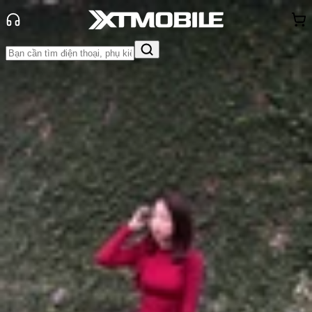
Trang chủ
Tin tức
So Sánh
Tin Mới
Đánh Giá - Trên Tay
So Sánh
Tư vấn
Khuyến
mãi
Thủ thuật
Hỏi đáp
App - Game
Thông báo
Khách
hàng - Sự kiện
So sánh Xiaomi 15 Pro và Xiaomi 14
Pro: Đến lúc nâng cấp chưa?
Anh Thư
Ngày đăng:
21/11/2024
Cập nhật:
21/11/2024