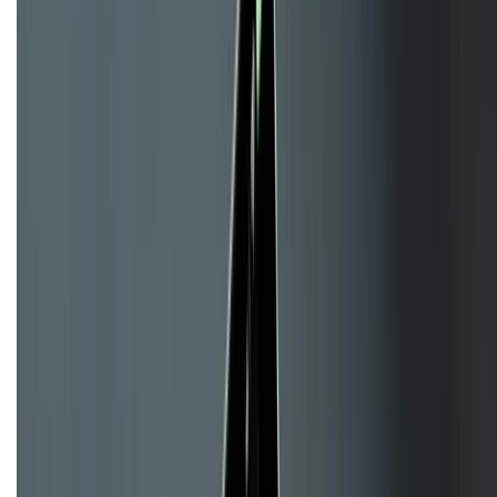
CHỨNG NHẬN
Về chúng tôi
Giới thiệu về XTMobile
Liên hệ hợp tác