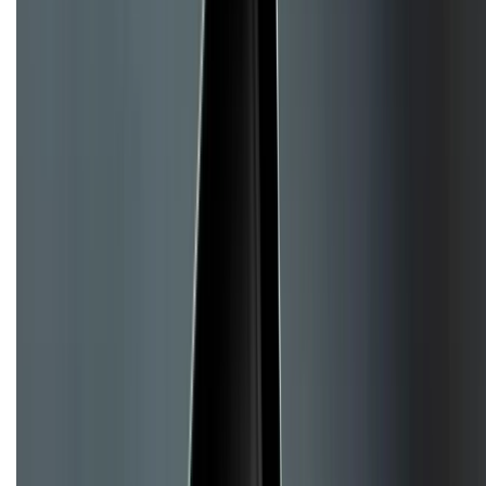
Chính sách đổi trả
Chính sách bảo hành
Chính sách bảo mật thông tin
Chính sách kiểm hàng
TỔNG ĐÀI HỖ TRỢ
Tư vấn mua hàng (miễn phí):
1800.6229
(08h30 - 21h30)
Khiếu nại - Góp ý:
088.99999.33
(09h00 - 18h00)
Trung tâm bảo hành:
028.710.89898
(08h30 - 21h00)