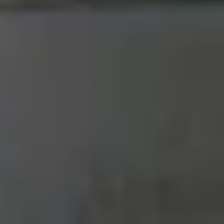
quen thuộc như
Xiaomi
, Oppo hay Motorola được
 dẫn cho người dùng ở phân khúc giá rẻ.