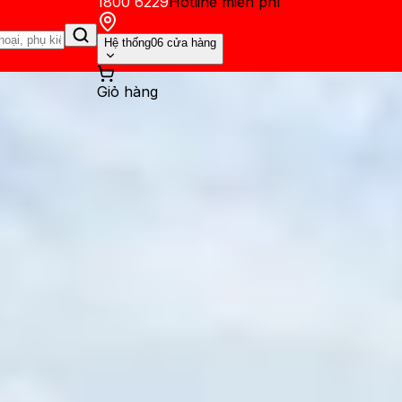
1800 6229
Hotline miễn phí
Hệ thống
06 cửa hàng
Giỏ hàng
ến mãi
Thủ thuật
Hỏi đáp
App - Game
Thông báo
Khách hàng 
ragon 6s Gen 4: Hiệu năng 