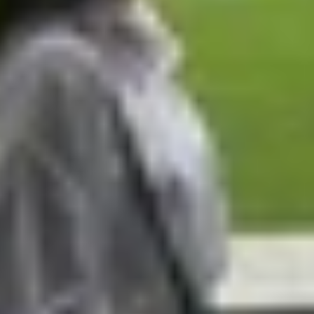
rợ màn hình Full HD+ với tần số quét lên đến 144Hz, ma
ư Variable Rate Shading và Game Quick Touch cũng được tí
 200 megapixel, quay video 2K và công nghệ giảm nhiễu đ
gon 6s Gen 4 được trang bị công nghệ 5G Release 16, Wi-Fi