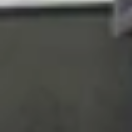
Dù Qualcomm chưa công bố danh sách các thươ
dự đoán sẽ sớm ra mắt các mẫu điện thoại tích