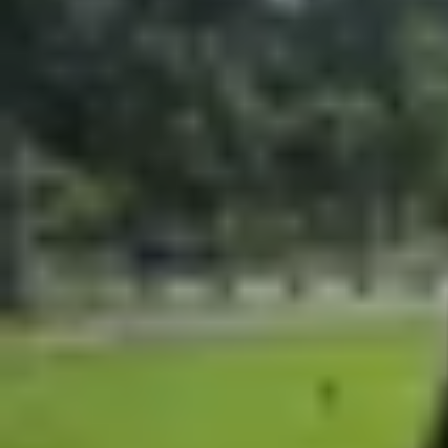
Qualcomm vừa giới thiệu Snapdragon 6s Gen 4, b
năng mạnh mẽ, khả năng kết nối vượt trội và tr
bố rầm rộ, Snapdragon 6s Gen 4 hứa hẹn sẽ là mộ
Con chip mới được sản xuất trên tiến trình 4nm,
Theo Qualcomm, Snapdragon 6s Gen 4 mang lại 
Kryo, gồm 4 lõi hiệu năng tốc độ 2.4GHz và 4 l
thiện trải nghiệm chơi game trên
điện thoại
.