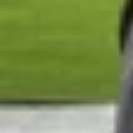
Về khả năng hiển thị, Snapdragon 6s Gen 4 hỗ t
trang. Các tính năng Snapdragon Elite Gaming nh
họa.
Ngoài ra, chip còn hỗ trợ cảm biến ảnh lên đến
trong điều kiện thiếu sáng. Về kết nối, Snapdra
đảm bảo trải nghiệm mạng nhanh và ổn định.