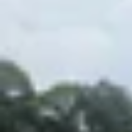
Theo dõi XTMobile trên