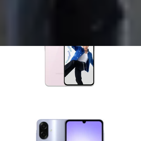
điện thoại giá rẻ, cấu hình mạnh đang bán chạy tại XTmob