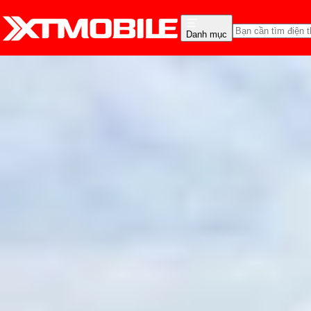
Danh mục
Trang chủ
Tin tức
Tin Mới
Tin Mới
Đánh Giá - Trên Tay
So Sánh
Tư vấn
Khuy
Qualcomm ra mắt Snapd
giá rẻ
Hồng Huệ
Ngày đăng:
25/10/2025
Cập nhật:
25/10/2025