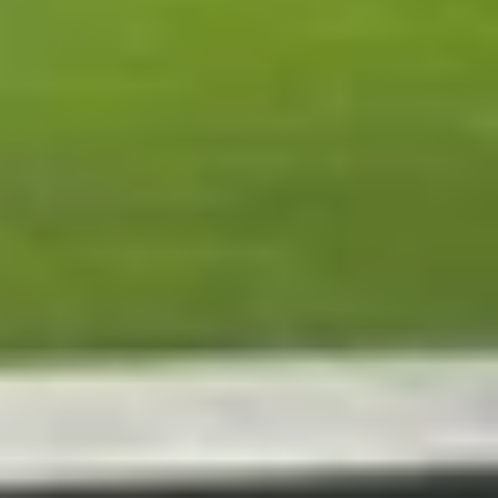
ng lại hình ảnh mượt mà khi chơi game hoặc cuộn
ch hợp, giúp giảm độ trễ và tối ưu hiệu suất đồ
a khung hình, mang lại hình ảnh sắc nét ngay cả
 6E với tốc độ lên đến 2.9Gbps và Bluetooth 5.4,