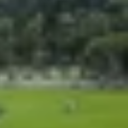
rẻ. Con chip này được thiết kế để mang lại hiệu
ết bị ở phân khúc phổ thông. Dù không được công
ao cấp cho người dùng.
p cải thiện hiệu quả năng lượng và tốc độ xử lý.
ác mẫu chip 6nm trước đây. Với cấu hình 8 lõi
 nhiệm mượt mà, khởi chạy ứng dụng nhanh và cải