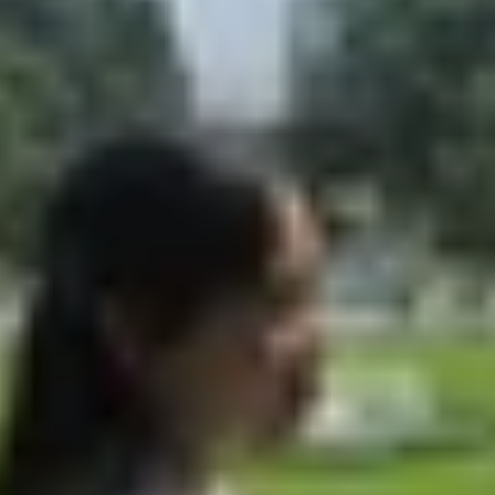
ộ vi xử lý mới dành cho các dòng điện thoại Android giá 
ải nghiệm chụp ảnh chất lượng cao, giúp nâng tầm các thi
t bước tiến lớn, mang lại trải nghiệm gần với các dòng c
 một công nghệ thường thấy ở các bộ vi xử lý cao cấp, giú
hiệu năng CPU tăng 36% và GPU nhanh hơn 59% so với c
õi tiết kiệm năng lượng 1.8GHz, chip đảm bảo khả năng đa