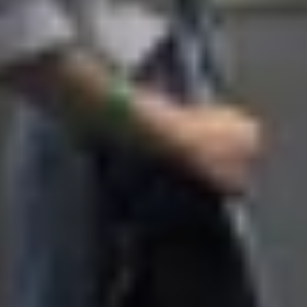
ng hiệu sẽ sử dụng con chip này, nhưng những cái tên 
 hợp Snapdragon 6s Gen 4, hứa hẹn mang đến lựa chọn hấp