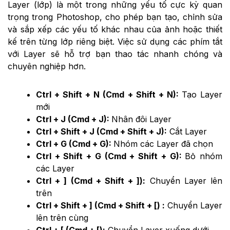
Layer (lớp) là một trong những yếu tố cực kỳ quan
trọng trong Photoshop, cho phép bạn tạo, chỉnh sửa
và sắp xếp các yếu tố khác nhau của ảnh hoặc thiết
kế trên từng lớp riêng biệt. Việc sử dụng các phím tắt
với Layer sẽ hỗ trợ bạn thao tác nhanh chóng và
chuyên nghiệp hơn.
Ctrl + Shift + N (Cmd + Shift + N):
Tạo Layer
mới
Ctrl + J (Cmd + J)
: 
Nhân đôi Layer
Ctrl + Shift + J (Cmd + Shift + J):
Cắt Layer
Ctrl + G (Cmd + G)
: 
Nhóm các Layer đã chọn
Ctrl + Shift + G (Cmd + Shift + G):
Bỏ nhóm
các Layer
Ctrl + ] (Cmd + Shift + ]):
Chuyển Layer lên
trên
Ctrl + Shift + ] (Cmd + Shift + [) :
Chuyển Layer
lên trên cùng
Ctrl + [ (Cmd + [):
Chuyển Layer xuống dưới