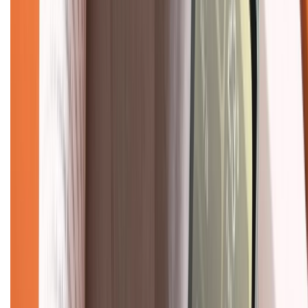
028.710.89898
(08h30 - 21h00)
KẾT NỐI VỚI CHÚNG TÔI
Về chúng tôi
Giới thiệu về XTMobile
Liên hệ hợp tác
Hệ thống cửa hàng bán lẻ
Về trang chủ
Hỗ trợ khách hàng
Mua hàng trả góp