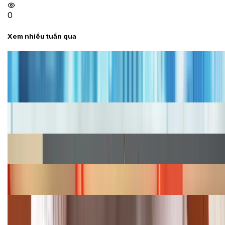
0
Xem nhiều tuần qua
Tư vấn
Bảng giá iPhone cũ mới nhất trong tháng 8 năm
2026, giá siêu hấp dẫn
Cập nhật bảng giá iPhone năm 2026: Giá tốt, ưu đãi
hấp dẫn
Cập nhật bảng giá Galaxy S23 (Plus, Ultra) cũ, mới
năm 2026
Bảng giá iPhone 15 cập nhật mới nhất tháng
08/2026
Cập nhật bảng giá điện thoại Samsung tháng 8:
Giảm đến 15.49 triệu