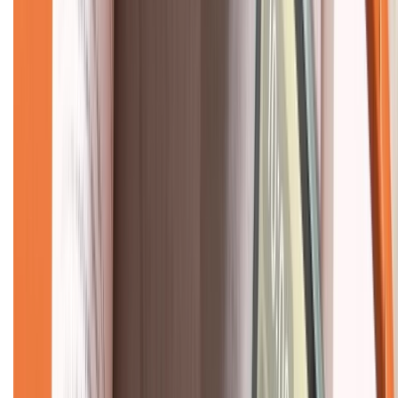
Liên hệ hợp tác
Hệ thống cửa hàng bán lẻ
Về trang chủ
Hỗ trợ khách hàng
Mua hàng trả góp
Mua hàng online
Dịch vụ bảo hành mở rộng
Hình thức thanh toán
Tra cứu bảo hành
Tra cứu điểm XTMember
Hướng dẫn mua hàng trả góp
Dịch vụ bán hàng B2B