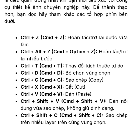
là điều quan trọng nhất khi bạn mới tiếp xúc với công
cụ thiết kế ảnh chuyên nghiệp này. Để thành thạo
hơn, bạn đọc hãy tham khảo các tổ hợp phím bên
dưới.
Ctrl + Z (Cmd + Z)
: 
Hoàn tác/trở lại bước vừa
làm
Ctrl + Alt + Z (Cmd + Option + Z)
: 
Hoàn tác/trợ
lại nhiều bước
Ctrl + T (Cmd + T):
Thay đổi kích thước tự do
Ctrl + D (Cmd + D):
Bỏ chọn vùng chọn
Ctrl + C (Cmd + C):
Sao chép (Copy)
Ctrl + X (Cmd + X):
Cắt (Cut)
Ctrl + V (Cmd + V):
Dán (Paste)
Ctrl + Shift + V (Cmd + Shift + V):
Dán nội
dung vừa sao chép, không giữ định dạng.
Ctrl + Shift + C (Cmd + Shift + C):
Sao chép
trên nhiều layer trên cùng vùng chọn.