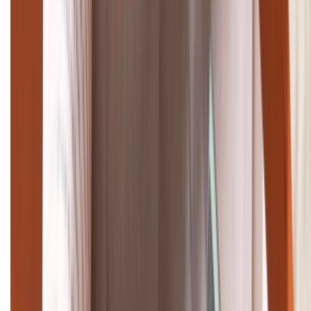
TỔNG ĐÀI HỖ TRỢ
(08H30 - 21H30)
Tư vấn mua hàng (miễn phí):
1800.6229
Khiếu nại - Góp ý:
088.99999.33
Bán hàng doanh nghiệp B2B:
088.99999.22
HỖ TRỢ THANH TOÁN