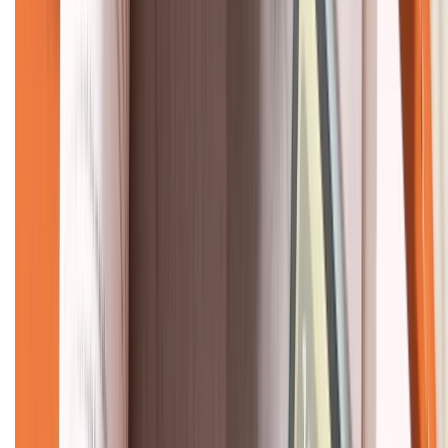
CHỨNG NHẬN
Về chúng tôi
Giới thiệu về XTMobile