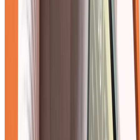
Chính sách
Bảo hành mở rộng
Chính sách dùng sản phẩm 7 ngày miễn phí
Chính sách đổi trả
Chính sách bảo hành
Chính sách bảo mật thông tin
Chính sách kiểm hàng
TỔNG ĐÀI HỖ TRỢ
Tư vấn mua hàng (miễn phí):
1800.6229
(08h30 - 21h30)
Khiếu nại - Góp ý:
088.99999.33
(09h00 - 18h00)
Trung tâm bảo hành: