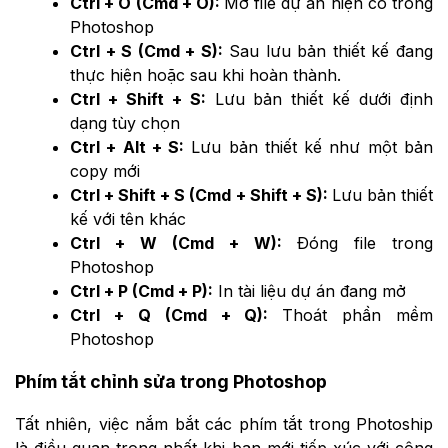
Ctrl + O (Cmd + O):
Mở file dự án hiện có trong
Photoshop
Ctrl + S (Cmd + S):
Sau lưu bản thiết kế đang
thực hiện hoặc sau khi hoàn thành.
Ctrl + Shift + S:
Lưu bản thiết kế dưới định
dạng tùy chọn
Ctrl + Alt + S:
Lưu bản thiết kế như một bản
copy mới
Ctrl + Shift + S (Cmd + Shift + S):
Lưu bản thiết
kế với tên khác
Ctrl + W (Cmd + W):
Đóng file trong
Photoshop
Ctrl + P (Cmd + P):
In tài liệu dự án đang mở
Ctrl + Q (Cmd + Q):
Thoát phần mềm
Photoshop
Phím tắt chỉnh sửa trong Photoshop
Tất nhiên, việc nắm bắt các phím tắt trong Photoship