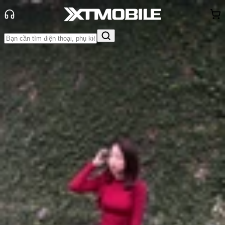
Trang chủ
Tin tức
Thủ thuật
Tin Mới
Đánh Giá - Trên Tay
So Sánh
Tư vấn
Khuyến
mãi
Thủ thuật
Hỏi đáp
App - Game
Thông báo
Khách
hàng - Sự kiện
Tổng hợp phím tắt cơ bản sử dụng
Photoshop thành thạo hơn
Anh Thư
Ngày đăng:
04/08/2024
Cập nhật:
04/08/2024