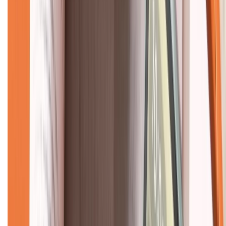
Về chúng tôi
Giới thiệu về XTMobile
Liên hệ hợp tác
Hệ thống cửa hàng bán lẻ
Về trang chủ
Hỗ trợ khách hàng
Mua hàng trả góp
Mua hàng online