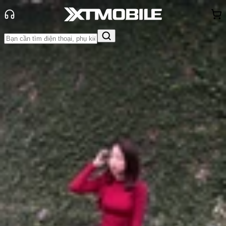
Trang chủ
Tin tức
Tư vấn
Tin Mới
Đánh Giá - Trên Tay
So Sánh
Tư vấn
Khuyến
mãi
Thủ thuật
Hỏi đáp
App - Game
Thông báo
Khách
hàng - Sự kiện
Đây là lý do nên mua Galaxy S24
Ultra cũ thay vì mới
Anh Thư
Ngày đăng:
16/05/2024
Cập nhật:
16/05/2024