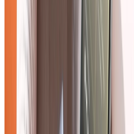
Giới thiệu về XTMobile
Liên hệ hợp tác
Hệ thống cửa hàng bán lẻ
Về trang chủ
Hỗ trợ khách hàng
Mua hàng trả góp
Mua hàng online
Dịch vụ bảo hành mở rộng
Hình thức thanh toán
Tra cứu bảo hành
Tra cứu điểm XTMember
Hướng dẫn mua hàng trả góp