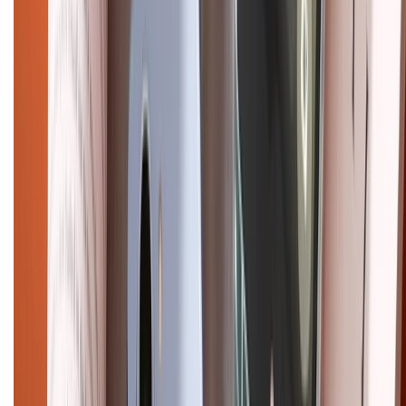
Điện thoại iPhone
iPhone 17 Pro Max
iPhone 17
Pro
iPhone 17
iPhone 16
iPhone 16 Pro Max
iPhone 15
Pro Max
iPhone 15
Điện thoại Samsung
Samsung S26
Ultra
Samsung S26
Samsung S25
iPhone cũ
iPhone 17
cũ
iPhone 16 cũ
iPhone 16 Pro Max cũ
Copyright @2012 HỘ KINH DOANH CỬA HÀNG ĐIỆN THOẠI DI ĐỘNG
XTMOBILE. Số GPKD: 41A8052143 – Cấp ngày 11/05/2023. Địa chỉ: 50
Trần Quang Khải, Phường Tân Định, Quận 1, TP.HCM. Điện thoại:
1800.6229 (Miễn Phí)
Email: xtmobile.sg@gmail.com. Chịu trách nhiệm nội dung: Lê Xuân
Hoà