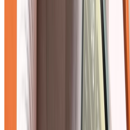
Dịch vụ bảo hành mở rộng
Hình thức thanh toán
Tra cứu bảo hành
Tra cứu điểm XTMember
Hướng dẫn mua hàng trả góp
Dịch vụ bán hàng B2B
Chính sách
Bảo hành mở rộng
Chính sách dùng sản phẩm 7 ngày miễn phí
Chính sách đổi trả
Chính sách bảo hành
Chính sách bảo mật thông tin