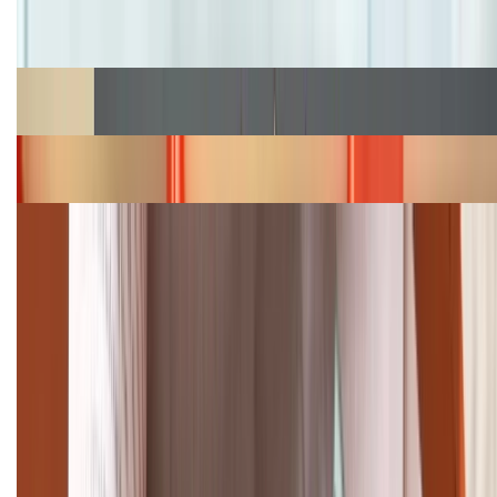
Cập nhật bảng giá iPhone năm 2026: Giá tốt, ưu đãi
hấp dẫn
Cập nhật bảng giá Galaxy S23 (Plus, Ultra) cũ, mới
năm 2026
Bảng giá iPhone 15 cập nhật mới nhất tháng
08/2026
Cập nhật bảng giá điện thoại Samsung tháng 8:
Giảm đến 15.49 triệu
TỔNG ĐÀI HỖ TRỢ
(08H30 - 21H30)
Tư vấn mua hàng (miễn phí):
1800.6229
Khiếu nại - Góp ý: