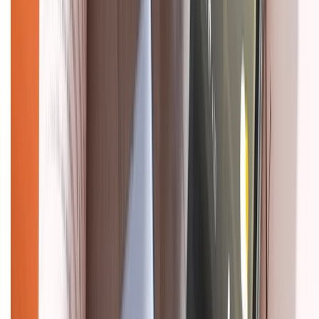
Dịch vụ bán hàng B2B
Chính sách
Bảo hành mở rộng
Chính sách dùng sản phẩm 7 ngày miễn phí
Chính sách đổi trả
Chính sách bảo hành
Chính sách bảo mật thông tin
Chính sách kiểm hàng
HỖ TRỢ THANH TOÁN