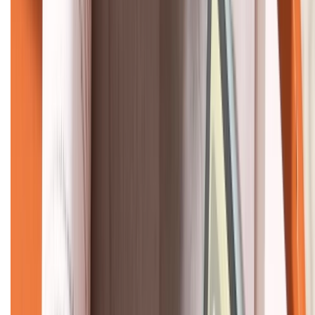
KẾT NỐI VỚI CHÚNG TÔI
CHỨNG NHẬN