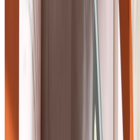
088.99999.33
Bán hàng doanh nghiệp B2B:
088.99999.22
HỖ TRỢ THANH TOÁN