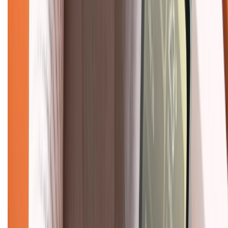
Chính sách kiểm hàng
TỔNG ĐÀI HỖ TRỢ
Tư vấn mua hàng (miễn phí):
1800.6229
(08h30 - 21h30)
Khiếu nại - Góp ý:
088.99999.33
(09h00 - 18h00)
Trung tâm bảo hành:
028.710.89898
(08h30 - 21h00)
KẾT NỐI VỚI CHÚNG TÔI
Về chúng tôi