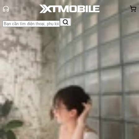
Trang chủ
Tin tức
Tư vấn
Tin Mới
Đánh Giá - Trên Tay
So Sánh
Tư vấn
Khuyến
mãi
Thủ thuật
Hỏi đáp
App - Game
Thông báo
Khách
hàng - Sự kiện
Nên mua Samsung S24 cũ 99 và
97: Đâu là điểm khác biệt?
Triệu Vy
Ngày đăng:
26/02/2024
Cập nhật:
26/02/2024