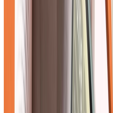
Giới thiệu về XTMobile
Liên hệ hợp tác
Hệ thống cửa hàng bán lẻ
Về trang chủ
Hỗ trợ khách hàng
Mua hàng trả góp
Mua hàng online
Dịch vụ bảo hành mở rộng
Hình thức thanh toán
Tra cứu bảo hành
Tra cứu điểm XTMember
Hướng dẫn mua hàng trả góp