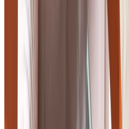
Giảm đến 15.49 triệu
TỔNG ĐÀI HỖ TRỢ
(08H30 - 21H30)
Tư vấn mua hàng (miễn phí):
1800.6229
Khiếu nại - Góp ý:
088.99999.33
Bán hàng doanh nghiệp B2B:
088.99999.22