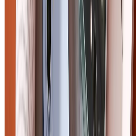
Email: xtmobile.sg@gmail.com. Chịu trách nhiệm nội dung: Lê Xuân
Hoà