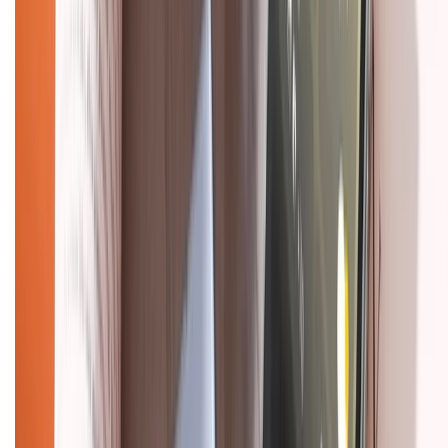
Mua hàng trả góp
Mua hàng online
Dịch vụ bảo hành mở rộng
Hình thức thanh toán
Tra cứu bảo hành
Tra cứu điểm XTMember
Hướng dẫn mua hàng trả góp
Dịch vụ bán hàng B2B
Chính sách
Bảo hành mở rộng
Chính sách dùng sản phẩm 7 ngày miễn phí
Chính sách đổi trả
Chính sách bảo hành