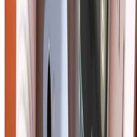
CHỨNG NHẬN
Điện thoại iPhone
iPhone 17 Pro Max
iPhone 17
Pro
iPhone 17
iPhone 16
iPhone 16 Pro Max
iPhone 15
Pro Max
iPhone 15
Điện thoại Samsung
Samsung S26
Ultra
Samsung S26
Samsung S25
iPhone cũ
iPhone 17
cũ
iPhone 16 cũ
iPhone 16 Pro Max cũ
Copyright @2012 HỘ KINH DOANH CỬA HÀNG ĐIỆN THOẠI DI ĐỘNG
XTMOBILE. Số GPKD: 41A8052143 – Cấp ngày 11/05/2023. Địa chỉ: 50
Trần Quang Khải, Phường Tân Định, Quận 1, TP.HCM. Điện thoại:
1800.6229 (Miễn Phí)