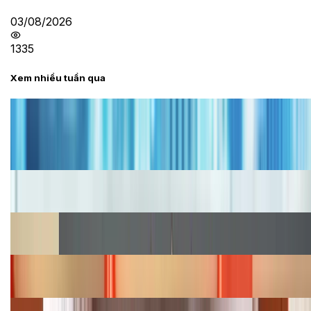
03/08/2026
1335
Xem nhiều tuần qua
Tư vấn
Bảng giá iPhone cũ mới nhất trong tháng 8 năm
2026, giá siêu hấp dẫn
Cập nhật bảng giá iPhone năm 2026: Giá tốt, ưu đãi
hấp dẫn
Cập nhật bảng giá Galaxy S23 (Plus, Ultra) cũ, mới
năm 2026
Bảng giá iPhone 15 cập nhật mới nhất tháng
08/2026
Cập nhật bảng giá điện thoại Samsung tháng 8: