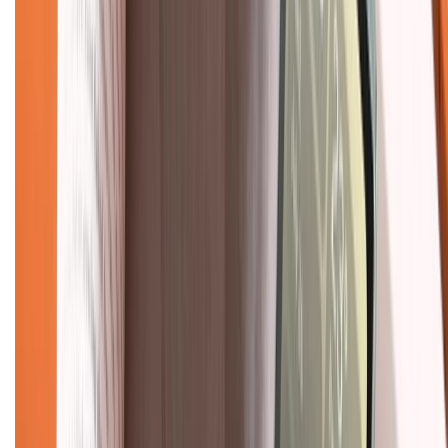
Dịch vụ bán hàng B2B
Chính sách
Bảo hành mở rộng
Chính sách dùng sản phẩm 7 ngày miễn phí
Chính sách đổi trả
Chính sách bảo hành
Chính sách bảo mật thông tin
Chính sách kiểm hàng
TỔNG ĐÀI HỖ TRỢ
Tư vấn mua hàng (miễn phí):
1800.6229
(08h30 - 21h30)
Khiếu nại - Góp ý:
088.99999.33
(09h00 - 18h00)