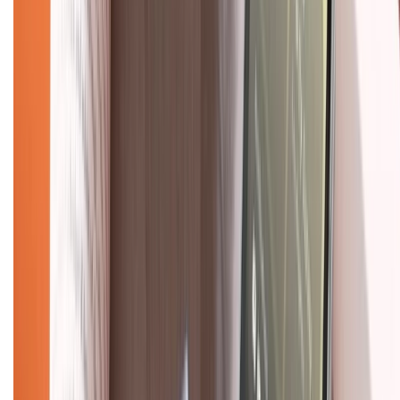
Trung tâm bảo hành:
028.710.89898
(08h30 - 21h00)
KẾT NỐI VỚI CHÚNG TÔI
Về chúng tôi
Giới thiệu về XTMobile
Liên hệ hợp tác
Hệ thống cửa hàng bán lẻ
Về trang chủ
Hỗ trợ khách hàng