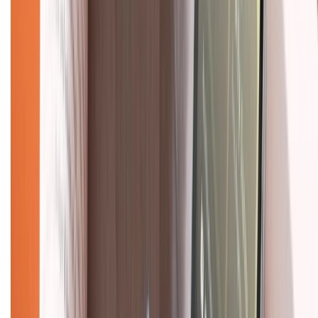
Mua hàng trả góp
Mua hàng online
Dịch vụ bảo hành mở rộng
Hình thức thanh toán
Tra cứu bảo hành
Tra cứu điểm XTMember
Hướng dẫn mua hàng trả góp
Dịch vụ bán hàng B2B
Chính sách
Bảo hành mở rộng
Chính sách dùng sản phẩm 7 ngày miễn phí
Chính sách đổi trả