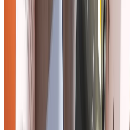
CHỨNG NHẬN
Điện thoại iPhone
iPhone 17 Pro Max
iPhone 17
Pro
iPhone 17
iPhone 16
iPhone 16 Pro Max
iPhone 15
Pro Max
iPhone 15
Điện thoại Samsung
Samsung S26
Ultra
Samsung S26
Samsung S25
iPhone cũ
iPhone 17
cũ
iPhone 16 cũ
iPhone 16 Pro Max cũ
Copyright @2012 HỘ KINH DOANH CỬA HÀNG ĐIỆN THOẠI DI ĐỘNG
XTMOBILE. Số GPKD: 41A8052143 – Cấp ngày 11/05/2023. Địa chỉ: 50
Trần Quang Khải, Phường Tân Định, Quận 1, TP.HCM. Điện thoại: