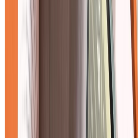
Dịch vụ bán hàng B2B
Chính sách
Bảo hành mở rộng
Chính sách dùng sản phẩm 7 ngày miễn phí
Chính sách đổi trả
Chính sách bảo hành
Chính sách bảo mật thông tin
Chính sách kiểm hàng
TỔNG ĐÀI HỖ TRỢ
Tư vấn mua hàng (miễn phí):
1800.6229
(08h30 - 21h30)
Khiếu nại - Góp ý: