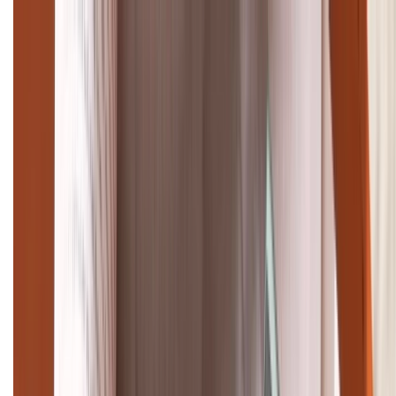
Cập nhật bảng giá điện thoại Samsung tháng 8:
Giảm đến 15.49 triệu
TỔNG ĐÀI HỖ TRỢ
(08H30 - 21H30)
Tư vấn mua hàng (miễn phí):
1800.6229
Khiếu nại - Góp ý:
088.99999.33
Bán hàng doanh nghiệp B2B:
088.99999.22