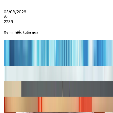
03/08/2026
2239
Xem nhiều tuần qua
Tư vấn
Bảng giá iPhone cũ mới nhất trong tháng 8 năm
2026, giá siêu hấp dẫn
Cập nhật bảng giá iPhone năm 2026: Giá tốt, ưu đãi
hấp dẫn
Cập nhật bảng giá Galaxy S23 (Plus, Ultra) cũ, mới
năm 2026
Bảng giá iPhone 15 cập nhật mới nhất tháng
08/2026