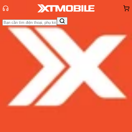
Trang chủ
Tin tức
Tư vấn
Tin Mới
Đánh Giá - Trên Tay
So Sánh
Tư vấn
Khuyến
mãi
Thủ thuật
Hỏi đáp
App - Game
Thông báo
Khách
hàng - Sự kiện
Bảng giá Samsung S24 Ultra tại
XTmobile tháng 8, giảm sâu, ưu đãi
bất ngờ
Admin
Ngày đăng:
03/08/2026