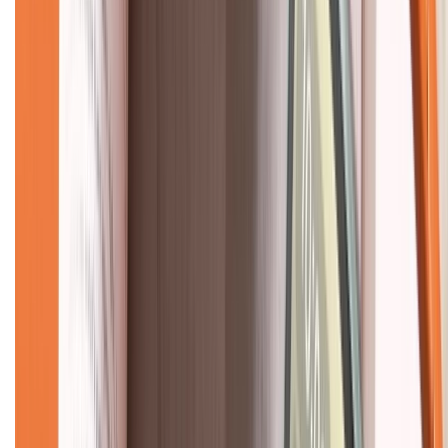
Về chúng tôi
Giới thiệu về XTMobile
Liên hệ hợp tác
Hệ thống cửa hàng bán lẻ
Về trang chủ
Hỗ trợ khách hàng
Mua hàng trả góp
Mua hàng online
Dịch vụ bảo hành mở rộng
Hình thức thanh toán
Tra cứu bảo hành
Tra cứu điểm XTMember
Hướng dẫn mua hàng trả góp