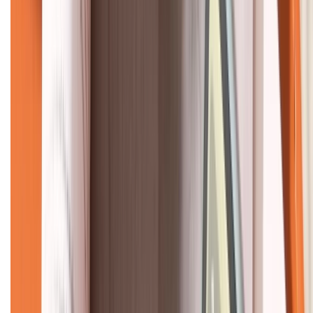
KẾT NỐI VỚI CHÚNG TÔI
CHỨNG NHẬN