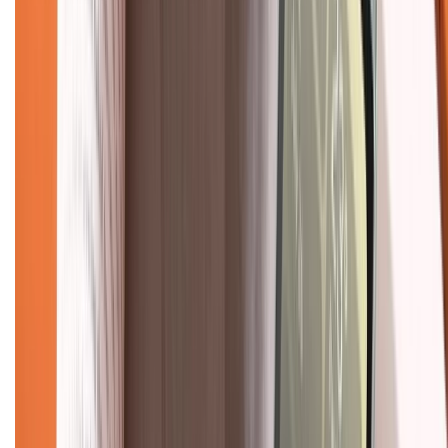
088.99999.33
(09h00 - 18h00)
Trung tâm bảo hành:
028.710.89898
(08h30 - 21h00)
KẾT NỐI VỚI CHÚNG TÔI
Về chúng tôi
Giới thiệu về XTMobile
Liên hệ hợp tác
Hệ thống cửa hàng bán lẻ
Về trang chủ
Hỗ trợ khách hàng