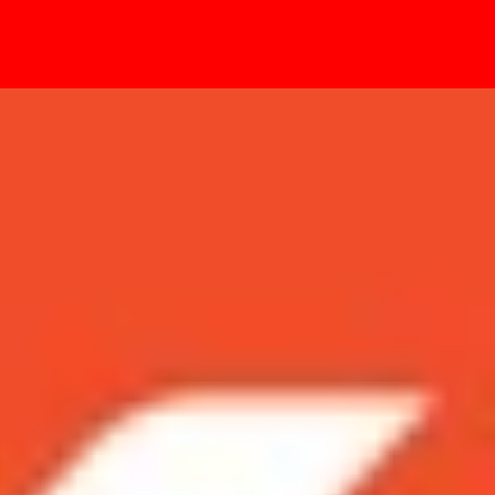
- Sự kiện
h năng AI mới