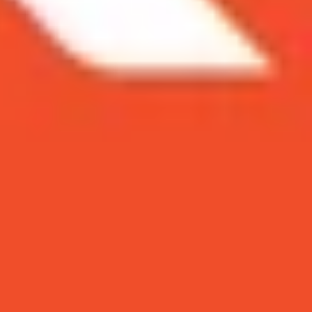
i gian. Chiếc flagship này sở hữu những nâng cấp
c
trên tay Samsung S24 Ultra
ở thời điểm hiện tại
gữ thiết kế phẳng hiện đại.
n ưu tiên của nhiều người dùng công nghệ:
trọng.