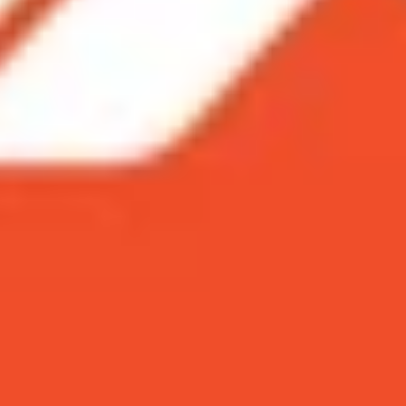
ltra
24 Ultra
 phá
thời điểm hiện tại?
ng phân khúc điện thoại cao cấp dù đã ra mắt được một thờ
g chói và đặc biệt là hệ thống Galaxy AI thông minh. Việ
hoàn hảo giữa chip Snapdragon 8 Gen 3 mạnh mẽ và ngôn n
 Ultra
c smartphone này vẫn duy trì được sức nóng và là lựa chọ
trọng lượng và mang lại cảm giác cầm nắm chắc chắn, sang 