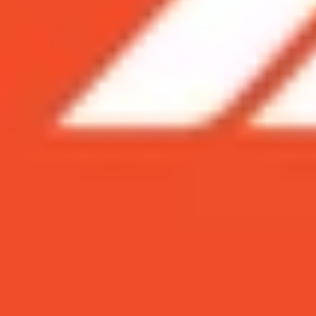
Xem nhanh
Ẩn
1
Những ưu điểm nổi bật của Galaxy S24 U
2
Hình ảnh thực tế khi trên tay Samsung S
3
Trải nghiệm các tính năng Galaxy AI đột
4
Có nên mua Samsung Galaxy S24 Ultra ở 
Galaxy S24 Ultra vẫn là cái tên đầy sức hút tro
vượt trội về khung viền Titanium, màn hình chốn
vẫn mang lại cảm giác đẳng cấp nhờ sự kết hợp 
Những ưu điểm nổi bật của Galaxy S24
Dưới đây là tổng hợp những điểm mạnh giúp chiế
Khung viền Titanium bền bỉ, giúp tối ưu 