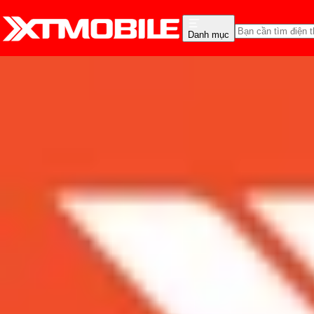
Danh mục
Trang chủ
Tin tức
Đánh Giá - Trên Tay
Tin Mới
Đánh Giá - Trên Tay
So Sánh
Tư vấn
Khuy
Trên tay Samsung S24 Ul
Admin
Ngày đăng:
22/01/2024
Cập nhật:
22/01/2024
Theo dõi XTMobile trên