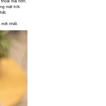
 thoải mái hơn.
g mặt trời.
hất.
 mới nhất.