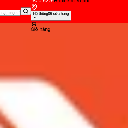
1800 6229
Hotline miễn phí
Hệ thống
06 cửa hàng
Giỏ hàng
ến mãi
Thủ thuật
Hỏi đáp
App - Game
Thông báo
Khách hàng 
tra: Viền titan cùng loạt tín