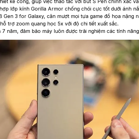
ết kế cong, giúp việc thao tác với bút S Pen chính xác và
hợp lớp kính Gorilla Armor chống chói cực tốt dưới ánh nắn
8 Gen 3 for Galaxy, cân mượt mọi tựa game đồ họa nặng n
 trợ zoom quang học 5x với độ chi tiết xuất sắc.
n 7 năm, đảm bảo máy luôn được trải nghiệm các tính năng