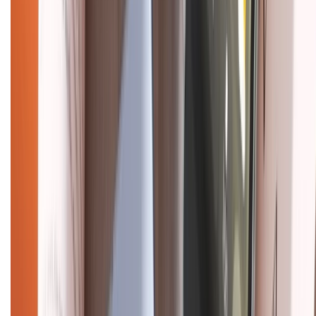
CHỨNG NHẬN
Điện thoại iPhone
iPhone 17 Pro Max
iPhone 17
Pro
iPhone 17
iPhone 16
iPhone 16 Pro Max
iPhone 15
Pro Max
iPhone 15
Điện thoại Samsung
Samsung S26
Ultra
Samsung S26
Samsung S25
iPhone cũ
iPhone 17
cũ
iPhone 16 cũ
iPhone 16 Pro Max cũ
Copyright @2012 HỘ KINH DOANH CỬA HÀNG ĐIỆN THOẠI DI ĐỘNG
XTMOBILE. Số GPKD: 41A8052143 – Cấp ngày 11/05/2023. Địa chỉ: 50