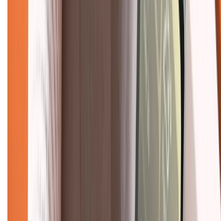
Khiếu nại - Góp ý:
088.99999.33
(09h00 - 18h00)
Trung tâm bảo hành:
028.710.89898
(08h30 - 21h00)
KẾT NỐI VỚI CHÚNG TÔI
Về chúng tôi
Giới thiệu về XTMobile
Liên hệ hợp tác
Hệ thống cửa hàng bán lẻ
Về trang chủ