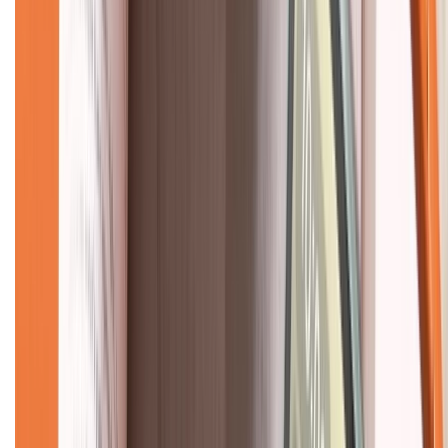
Về chúng tôi
Giới thiệu về XTMobile
Liên hệ hợp tác
Hệ thống cửa hàng bán lẻ
Về trang chủ
Hỗ trợ khách hàng
Mua hàng trả góp
Mua hàng online
Dịch vụ bảo hành mở rộng
Hình thức thanh toán
Tra cứu bảo hành
Tra cứu điểm XTMember