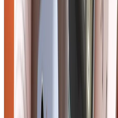
Trần Quang Khải, Phường Tân Định, Quận 1, TP.HCM. Điện thoại:
1800.6229 (Miễn Phí)
Email: xtmobile.sg@gmail.com. Chịu trách nhiệm nội dung: Lê Xuân
Hoà