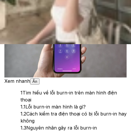
Theo dõi XTMobile trên
Xem nhanh
Ẩn
1
Tìm hiểu về lỗi burn-in trên màn hình điện
thoại
1.1
Lỗi burn-in màn hình là gì?
1.2
Cách kiểm tra điện thoại có bị lỗi burn-in hay
không
1.3
Nguyên nhân gây ra lỗi burn-in