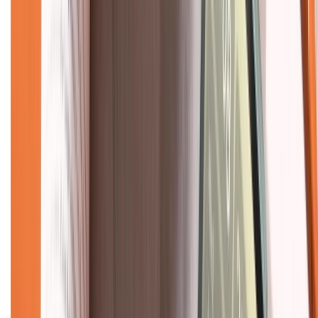
Hướng dẫn mua hàng trả góp
Dịch vụ bán hàng B2B
Chính sách
Bảo hành mở rộng
Chính sách dùng sản phẩm 7 ngày miễn phí
Chính sách đổi trả
Chính sách bảo hành
Chính sách bảo mật thông tin
Chính sách kiểm hàng
TỔNG ĐÀI HỖ TRỢ
Tư vấn mua hàng (miễn phí):
1800.6229
(08h30 - 21h30)