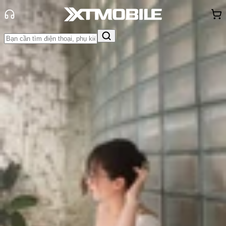
Trang chủ
Tin tức
Thủ thuật
Tin Mới
Đánh Giá - Trên Tay
So Sánh
Tư vấn
Khuyến
mãi
Thủ thuật
Hỏi đáp
App - Game
Thông báo
Khách
hàng - Sự kiện
Lỗi burn-in là gì? Cách khắc phục
lỗi burn-in trên màn hình điện thoại
Triệu Vy
Ngày đăng:
20/08/2024
Cập nhật:
20/08/2024