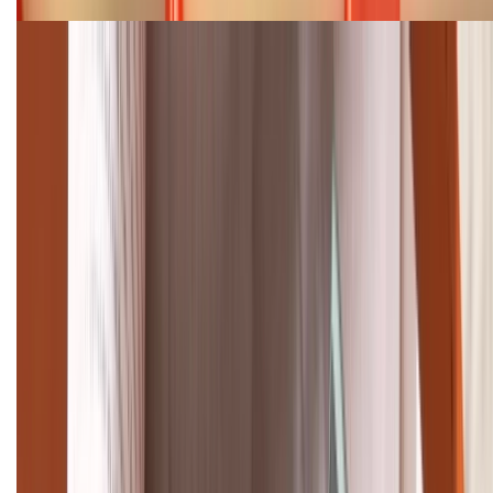
Cập nhật bảng giá điện thoại Samsung tháng 8:
Giảm đến 15.49 triệu
TỔNG ĐÀI HỖ TRỢ
(08H30 - 21H30)
Tư vấn mua hàng (miễn phí):
1800.6229
Khiếu nại - Góp ý:
088.99999.33
Bán hàng doanh nghiệp B2B:
088.99999.22