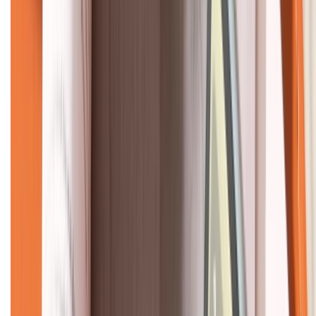
KẾT NỐI VỚI CHÚNG TÔI
CHỨNG NHẬN