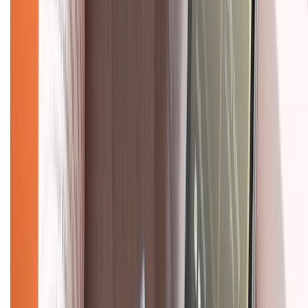
Hỗ trợ khách hàng
Mua hàng trả góp
Mua hàng online
Dịch vụ bảo hành mở rộng
Hình thức thanh toán
Tra cứu bảo hành
Tra cứu điểm XTMember
Hướng dẫn mua hàng trả góp
Dịch vụ bán hàng B2B
Chính sách
Bảo hành mở rộng
Chính sách dùng sản phẩm 7 ngày miễn phí
Chính sách đổi trả