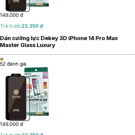
149.000
đ
Trả trước
22.350
đ
Dán cường lực Dekey 3D iPhone 14 Pro Max
Master Glass Luxury
5
2
đánh giá
149.000
đ
Trả trước
22.350
đ