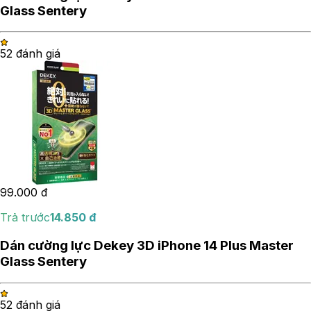
Glass Sentery
5
2
đánh giá
99.000
đ
Trả trước
14.850
đ
Dán cường lực Dekey 3D iPhone 14 Plus Master
Glass Sentery
5
2
đánh giá