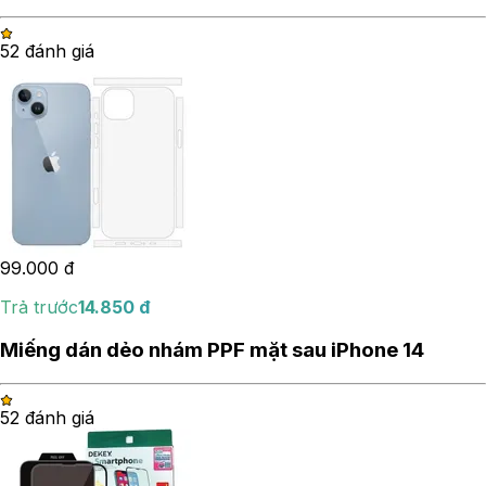
5
2
đánh giá
99.000
đ
Trả trước
14.850
đ
Miếng dán dẻo nhám PPF mặt sau iPhone 14
5
2
đánh giá