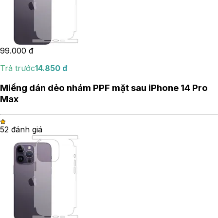
99.000
đ
Trả trước
14.850
đ
Miếng dán dẻo nhám PPF mặt sau iPhone 14 Pro
Max
5
2
đánh giá