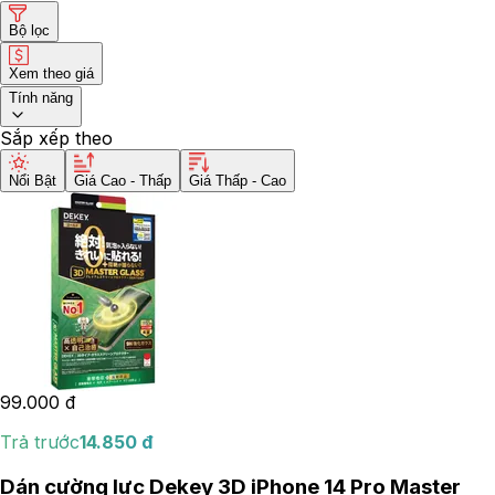
Bộ lọc
Xem theo giá
Tính năng
Sắp xếp theo
Nổi Bật
Giá Cao - Thấp
Giá Thấp - Cao
99.000
đ
Trả trước
14.850
đ
Dán cường lực Dekey 3D iPhone 14 Pro Master