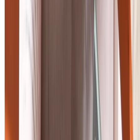
Tư vấn mua hàng (miễn phí):
1800.6229
Khiếu nại - Góp ý:
088.99999.33
Bán hàng doanh nghiệp B2B:
088.99999.22
HỖ TRỢ THANH TOÁN