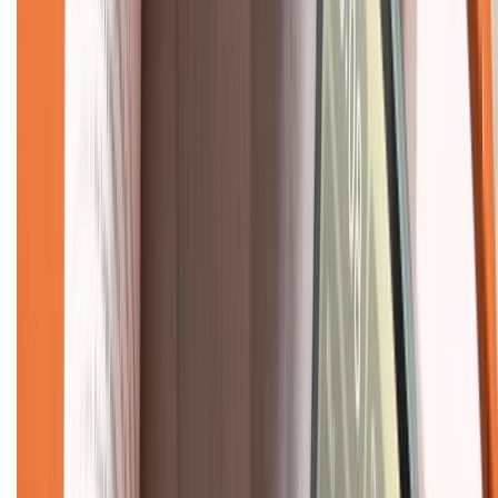
Về trang chủ
Hỗ trợ khách hàng
Mua hàng trả góp
Mua hàng online
Dịch vụ bảo hành mở rộng
Hình thức thanh toán
Tra cứu bảo hành
Tra cứu điểm XTMember
Hướng dẫn mua hàng trả góp
Dịch vụ bán hàng B2B
Chính sách
Bảo hành mở rộng
Chính sách dùng sản phẩm 7 ngày miễn phí