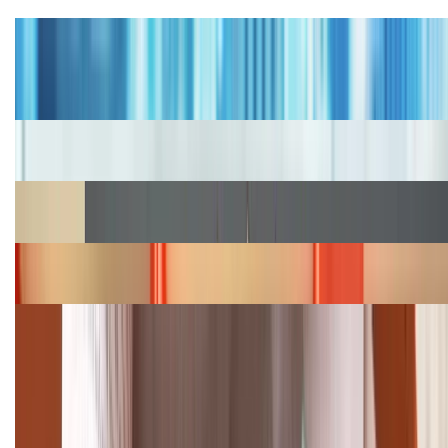
Tư vấn
Bảng giá iPhone cũ mới nhất trong tháng 8 năm
2026, giá siêu hấp dẫn
Cập nhật bảng giá iPhone năm 2026: Giá tốt, ưu đãi
hấp dẫn
Cập nhật bảng giá Galaxy S23 (Plus, Ultra) cũ, mới
năm 2026
Bảng giá iPhone 15 cập nhật mới nhất tháng
08/2026
Cập nhật bảng giá điện thoại Samsung tháng 8:
Giảm đến 15.49 triệu
TỔNG ĐÀI HỖ TRỢ
(08H30 - 21H30)