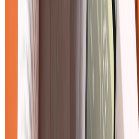
Chính sách đổi trả
Chính sách bảo hành
Chính sách bảo mật thông tin
Chính sách kiểm hàng
TỔNG ĐÀI HỖ TRỢ
Tư vấn mua hàng (miễn phí):
1800.6229
(08h30 - 21h30)
Khiếu nại - Góp ý:
088.99999.33
(09h00 - 18h00)
Trung tâm bảo hành:
028.710.89898
(08h30 - 21h00)