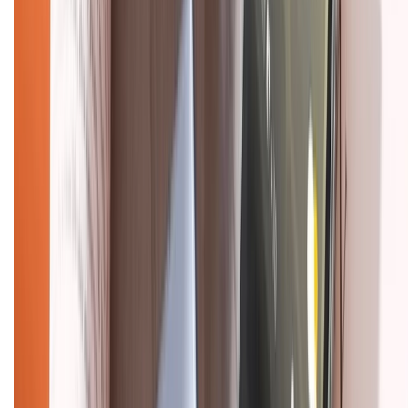
Tra cứu bảo hành
Tra cứu điểm XTMember
Hướng dẫn mua hàng trả góp
Dịch vụ bán hàng B2B
Chính sách
Bảo hành mở rộng
Chính sách dùng sản phẩm 7 ngày miễn phí
Chính sách đổi trả
Chính sách bảo hành
Chính sách bảo mật thông tin
Chính sách kiểm hàng
HỖ TRỢ THANH TOÁN