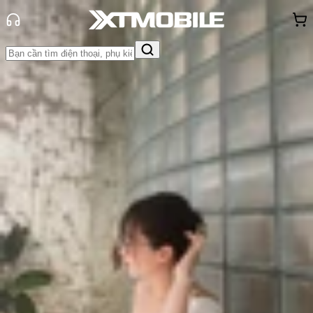
Trang chủ
Tin tức
Thủ thuật
Tin Mới
Đánh Giá - Trên Tay
So Sánh
Tư vấn
Khuyến
mãi
Thủ thuật
Hỏi đáp
App - Game
Thông báo
Khách
hàng - Sự kiện
Hướng dẫn chỉnh tần số quét trên
iPhone 14 Pro Max cực đơn giản
Triệu Vy
Ngày đăng:
14/08/2024
Cập nhật:
27/05/2026