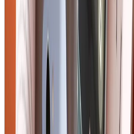
Điện thoại iPhone
iPhone 17 Pro Max
iPhone 17
Pro
iPhone 17
iPhone 16
iPhone 16 Pro Max
iPhone 15
Pro Max
iPhone 15
Điện thoại Samsung
Samsung S26
Ultra
Samsung S26
Samsung S25
iPhone cũ
iPhone 17
cũ
iPhone 16 cũ
iPhone 16 Pro Max cũ
Copyright @2012 HỘ KINH DOANH CỬA HÀNG ĐIỆN THOẠI DI ĐỘNG
XTMOBILE. Số GPKD: 41A8052143 – Cấp ngày 11/05/2023. Địa chỉ: 50
Trần Quang Khải, Phường Tân Định, Quận 1, TP.HCM. Điện thoại:
1800.6229 (Miễn Phí)
Email: xtmobile.sg@gmail.com. Chịu trách nhiệm nội dung: Lê Xuân
Hoà