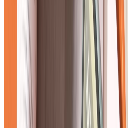
CHỨNG NHẬN
Về chúng tôi
Giới thiệu về XTMobile
Liên hệ hợp tác
Hệ thống cửa hàng bán lẻ