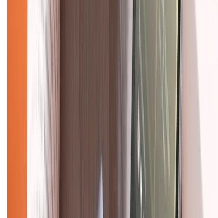
KẾT NỐI VỚI CHÚNG TÔI
Về chúng tôi
Giới thiệu về XTMobile
Liên hệ hợp tác
Hệ thống cửa hàng bán lẻ
Về trang chủ
Hỗ trợ khách hàng
Mua hàng trả góp
Mua hàng online
Dịch vụ bảo hành mở rộng
Hình thức thanh toán