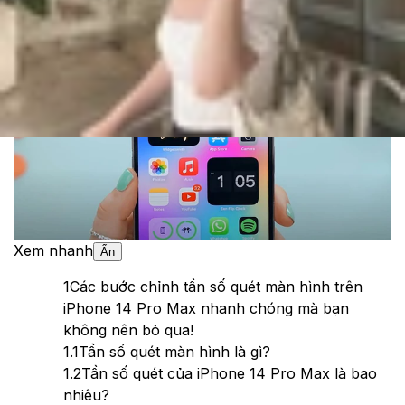
Theo dõi XTMobile trên
Xem nhanh
Ẩn
1
Các bước chỉnh tần số quét màn hình trên
iPhone 14 Pro Max nhanh chóng mà bạn
không nên bỏ qua!
1.1
Tần số quét màn hình là gì?
1.2
Tần số quét của iPhone 14 Pro Max là bao
nhiêu?