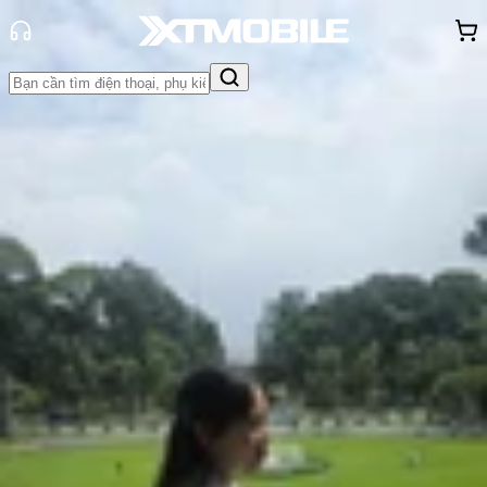
Trang chủ
Tin tức
App - Game
Tin Mới
Đánh Giá - Trên Tay
So Sánh
Tư vấn
Khuyến
mãi
Thủ thuật
Hỏi đáp
App - Game
Thông báo
Khách
hàng - Sự kiện
GetApps là gì? Hướng dẫn cách tắt
GetApps trên Xiaomi, Redmi
Hồng Huệ
Ngày đăng:
03/02/2026
Cập nhật:
03/02/2026