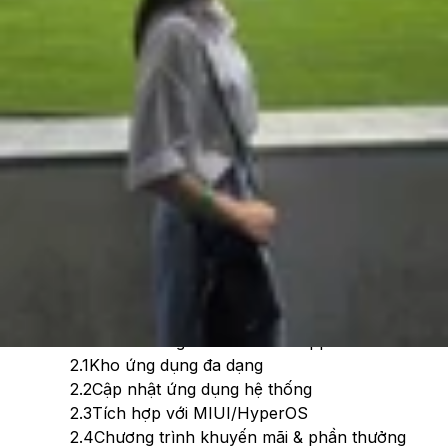
Theo dõi XTMobile trên
Xem nhanh
Ẩn
1
Ứng dụng GetApps là gì?
2
Các tính năng chính của GetApps
2.1
Kho ứng dụng đa dạng
2.2
Cập nhật ứng dụng hệ thống
2.3
Tích hợp với MIUI/HyperOS
2.4
Chương trình khuyến mãi & phần thưởng