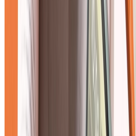
Về chúng tôi
Giới thiệu về XTMobile
Liên hệ hợp tác
Hệ thống cửa hàng bán lẻ
Về trang chủ
Hỗ trợ khách hàng
Mua hàng trả góp
Mua hàng online
Dịch vụ bảo hành mở rộng
Hình thức thanh toán
Tra cứu bảo hành