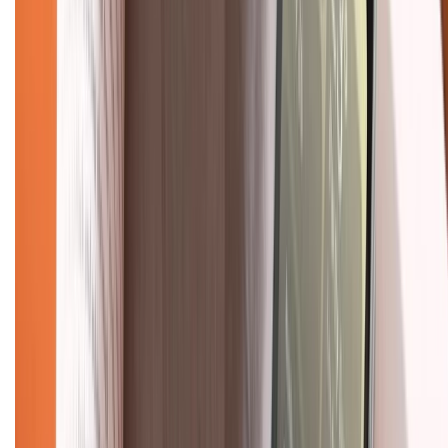
1800.6229
(08h30 - 21h30)
Khiếu nại - Góp ý:
088.99999.33
(09h00 - 18h00)
Trung tâm bảo hành:
028.710.89898
(08h30 - 21h00)
KẾT NỐI VỚI CHÚNG TÔI
Về chúng tôi
Giới thiệu về XTMobile
Liên hệ hợp tác
Hệ thống cửa hàng bán lẻ