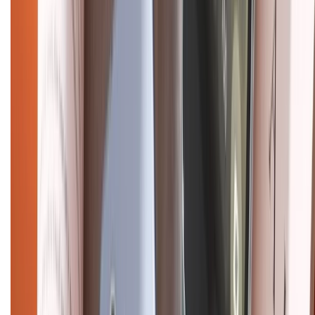
CHỨNG NHẬN
Điện thoại iPhone
iPhone 17 Pro Max
iPhone 17
Pro
iPhone 17
iPhone 16
iPhone 16 Pro Max
iPhone 15
Pro Max
iPhone 15
Điện thoại Samsung
Samsung S26
Ultra
Samsung S26
Samsung S25
iPhone cũ
iPhone 17