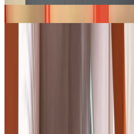
Bảng giá iPhone 15 cập nhật mới nhất tháng
08/2026
Cập nhật bảng giá điện thoại Samsung tháng 8:
Giảm đến 15.49 triệu
TỔNG ĐÀI HỖ TRỢ
(08H30 - 21H30)
Tư vấn mua hàng (miễn phí):
1800.6229
Khiếu nại - Góp ý:
088.99999.33
Bán hàng doanh nghiệp B2B:
088.99999.22