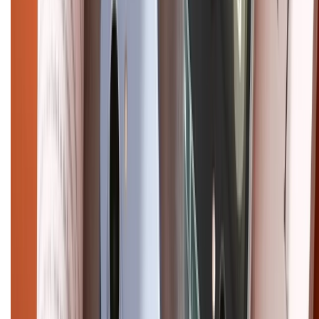
cũ
iPhone 16 cũ
iPhone 16 Pro Max cũ
Copyright @2012 HỘ KINH DOANH CỬA HÀNG ĐIỆN THOẠI DI ĐỘNG
XTMOBILE. Số GPKD: 41A8052143 – Cấp ngày 11/05/2023. Địa chỉ: 50
Trần Quang Khải, Phường Tân Định, Quận 1, TP.HCM. Điện thoại:
1800.6229 (Miễn Phí)
Email: xtmobile.sg@gmail.com. Chịu trách nhiệm nội dung: Lê Xuân
Hoà