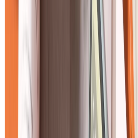
KẾT NỐI VỚI CHÚNG TÔI
CHỨNG NHẬN