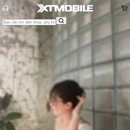
Trang chủ
Tin tức
Tư vấn
Tin Mới
Đánh Giá - Trên Tay
So Sánh
Tư vấn
Khuyến
mãi
Thủ thuật
Hỏi đáp
App - Game
Thông báo
Khách
hàng - Sự kiện
Có nên mua Redmi Turbo 3? Ưu,
nhược điểm của Xiaomi Redmi
Turbo 3
Triệu Vy
Ngày đăng:
26/08/2024