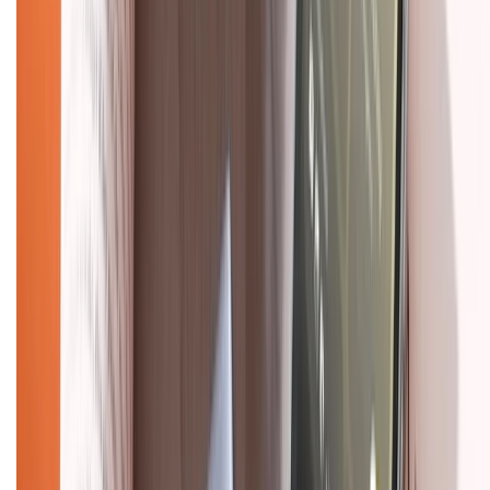
Về trang chủ
Hỗ trợ khách hàng
Mua hàng trả góp
Mua hàng online
Dịch vụ bảo hành mở rộng
Hình thức thanh toán
Tra cứu bảo hành
Tra cứu điểm XTMember
Hướng dẫn mua hàng trả góp
Dịch vụ bán hàng B2B
Chính sách
Bảo hành mở rộng