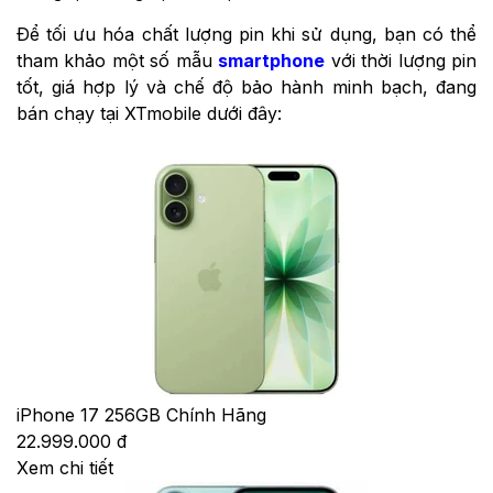
Để tối ưu hóa chất lượng pin khi sử dụng, bạn có thể
tham khảo một số mẫu
smartphone
với thời lượng pin
tốt, giá hợp lý và chế độ bảo hành minh bạch, đang
bán chạy tại XTmobile dưới đây:
iPhone 17 256GB Chính Hãng
22.999.000 đ
Xem chi tiết