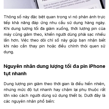
Thông số này đặc biệt quan trọng vì nó phản ánh trực
tiếp khả năng đáp ứng nhu cầu sử dụng hàng ngày.
Khi dung lượng tối đa giảm xuống, thời lượng pin của
máy cũng giảm theo, khiến người dùng phải sạc nhiều
lần hơn. Việc theo dõi chỉ số này giúp bạn nhận biết
khi nào cần thay pin hoặc điều chỉnh thói quen sử
dụng.
Nguyên nhân dung lượng tối đa pin iPhone
tụt nhanh
Dung lượng pin giảm theo thời gian là điều hiển nhiên,
nhưng mức độ tụt nhanh hay chậm lại phụ thuộc rất
lớn vào cách người dùng sử dụng thiết bị. Dưới đây là
các nguyên nhân phổ biến: