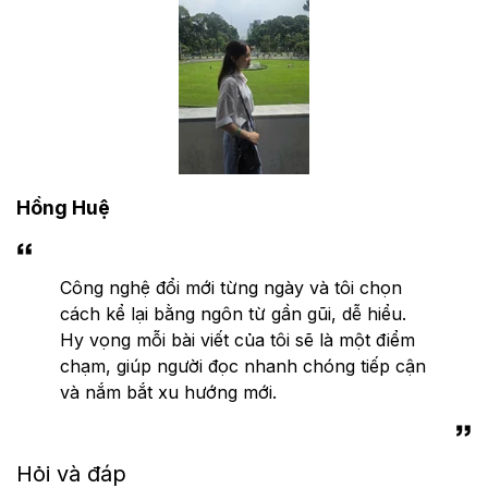
Hồng Huệ
Công nghệ đổi mới từng ngày và tôi chọn
cách kể lại bằng ngôn từ gần gũi, dễ hiểu.
Hy vọng mỗi bài viết của tôi sẽ là một điểm
chạm, giúp người đọc nhanh chóng tiếp cận
và nắm bắt xu hướng mới.
Hỏi và đáp