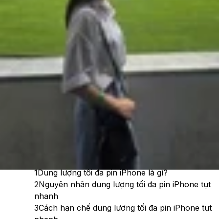
Cập nhật:
02/12/2025
Theo dõi XTMobile trên
Xem nhanh
Ẩn
1
Dung lượng tối đa pin iPhone là gì?
2
Nguyên nhân dung lượng tối đa pin iPhone tụt
nhanh
3
Cách hạn chế dung lượng tối đa pin iPhone tụt