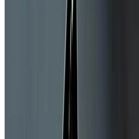
CHỨNG NHẬN
Về chúng tôi
Giới thiệu về XTMobile
Liên hệ hợp tác