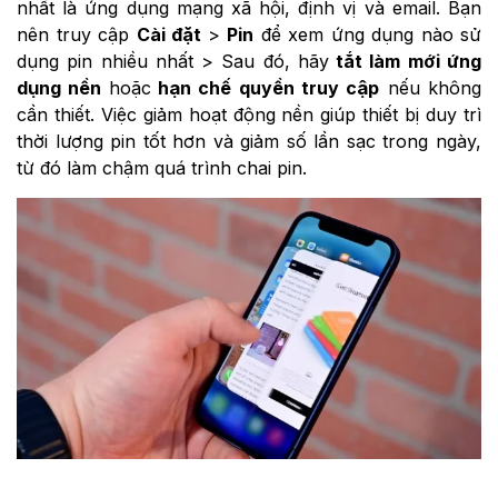
nhất là ứng dụng mạng xã hội, định vị và email. Bạn
nên truy cập
Cài đặt
>
Pin
để xem ứng dụng nào sử
dụng pin nhiều nhất > Sau đó, hãy
tắt làm mới ứng
dụng nền
hoặc
hạn chế quyền truy cập
nếu không
cần thiết. Việc giảm hoạt động nền giúp thiết bị duy trì
thời lượng pin tốt hơn và giảm số lần sạc trong ngày,
từ đó làm chậm quá trình chai pin.