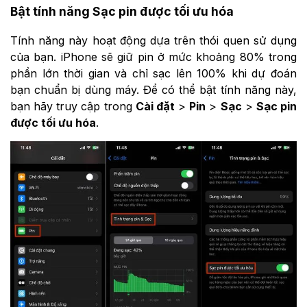
Bật tính năng Sạc pin được tối ưu hóa
Tính năng này hoạt động dựa trên thói quen sử dụng
của bạn. iPhone sẽ giữ pin ở mức khoảng 80% trong
phần lớn thời gian và chỉ sạc lên 100% khi dự đoán
bạn chuẩn bị dùng máy. Để có thể bật tính năng này,
bạn hãy truy cập trong
Cài đặt
>
Pin
>
Sạc
>
Sạc pin
được tối ưu hóa
.