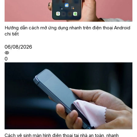
Hướng dẫn cách mở ứng dụng nhanh trên điện thoại Android
chi tiết
06/08/2026
0
Cách vệ sinh màn hình điện thoại tại nhà an toàn, nhanh