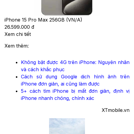
iPhone 15 Pro Max 256GB (VN/A)
26.599.000 đ
Xem chi tiết
Xem thêm:
Không bật được 4G trên iPhone: Nguyên nhân
và cách khắc phục
Cách sử dụng Google dịch hình ảnh trên
iPhone đơn giản, ai cũng làm được
5+ cách tìm iPhone bị mất đơn giản, định vị
iPhone nhanh chóng, chính xác
XTmobile.vn