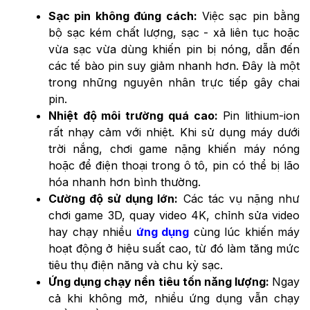
Sạc pin không đúng cách:
Việc sạc pin bằng
bộ sạc kém chất lượng, sạc - xả liên tục hoặc
vừa sạc vừa dùng khiến pin bị nóng, dẫn đến
các tế bào pin suy giảm nhanh hơn. Đây là một
trong những nguyên nhân trực tiếp gây chai
pin.
Nhiệt độ môi trường quá cao:
Pin lithium-ion
rất nhạy cảm với nhiệt. Khi sử dụng máy dưới
trời nắng, chơi game nặng khiến máy nóng
hoặc để điện thoại trong ô tô, pin có thể bị lão
hóa nhanh hơn bình thường.
Cường độ sử dụng lớn:
Các tác vụ nặng như
chơi game 3D, quay video 4K, chỉnh sửa video
hay chạy nhiều
ứng dụng
cùng lúc khiến máy
hoạt động ở hiệu suất cao, từ đó làm tăng mức
tiêu thụ điện năng và chu kỳ sạc.
Ứng dụng chạy nền tiêu tốn năng lượng:
Ngay
cả khi không mở, nhiều ứng dụng vẫn chạy