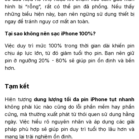
hình bị “rỗng”, rất có thể pin đã phồng. Nếu thấy
những biểu hiện này, bạn nên ngừng sử dụng thiết bị
ngay để tránh nguy cơ mất an toàn.
Tại sao không nên sạc iPhone 100%?
Việc duy trì mức 100% trong thời gian dài khiến pin
chịu áp lực lớn, từ đó giảm tuổi thọ pin. Bạn nên giữ
pin ở ngưỡng 20% - 80% sẽ giúp pin ổn định và bền
hơn.
Tạm kết
Hiện tượng
dung lượng tối đa pin iPhone tụt nhanh
không phải lúc nào cũng do lỗi phần mềm hay phần
cứng, mà thường xuất phát từ thói quen sử dụng hằng
ngày. Việc hiểu rõ nguyên nhân và áp dụng các giải
pháp phù hợp sẽ giúp pin duy trì tuổi thọ lâu hơn và
mang lại trải nghiệm ổn định.