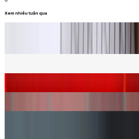
Xem nhiều tuần qua
Tư vấn
Bảng giá Samsung S24 Ultra tại XTmobile tháng 8,
giảm sâu, ưu đãi bất ngờ
Cấu hình Samsung Galaxy Z Flip 8: Ra mắt với hai
phiên bản chip khác nhau
Siêu sale 8.8 - Săn deal rẻ vô đối: Mua điện thoại
giảm thêm đến 400K tại XTmobile!
Nên mua iPhone VN/A hay LL/A: So sánh chi tiết
máy nào tốt hơn?
Đây là cách sử dụng nút Action Button trên iPhone
hiệu quả hơn!
TỔNG ĐÀI HỖ TRỢ