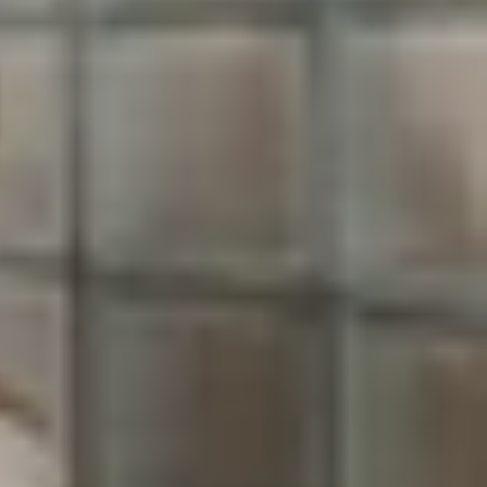
ững công việc quan trọng. Trong bài viết hôm nay,
dows và
MacBook
. Cùng khám phá ngay dưới đây