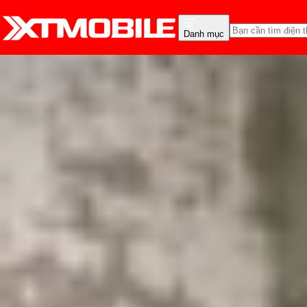
Danh mục
Trang chủ
Tin tức
Thủ thuật
Tin Mới
Đánh Giá - Trên Tay
So Sánh
Tư vấn
Khuy
Cách đặt báo thức trên
Triệu Vy
Ngày đăng:
30/08/2024
Cập nhật:
30/08/2024
Theo dõi XTMobile trên