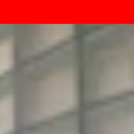
- Sự kiện
à MacBook