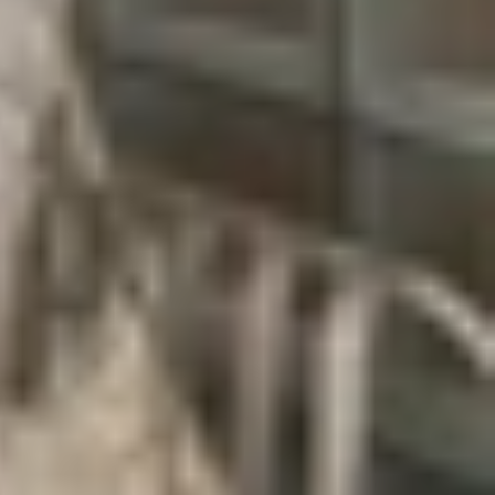
ở trạng thái hoạt động, tức là khi màn hình sáng
vào chế độ sleep khi không sử dụng, báo thức có