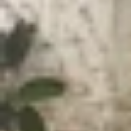
Xem nhanh
Ẩn
1
Hướng dẫn cách đặt báo thức trên máy tín
1.1
Một số lưu ý khi đặt báo thức trên máy 
1.2
Cách đặt báo thức trên máy tính, lapt
1.3
Cách đặt báo thức trên máy tính, lapt
1.4
Cách đặt báo thức trên máy tính, lapt
1.5
Cách đặt báo thức trên MacBook
Hướng dẫn cách đặt báo thức trên máy t
Biết
cách đặt báo thức trên máy tính
, laptop s
XTmobile sẽ hướng dẫn bạn đọc cách đặt báo t
nhé!
Một số lưu ý khi đặt báo thức trên máy tính