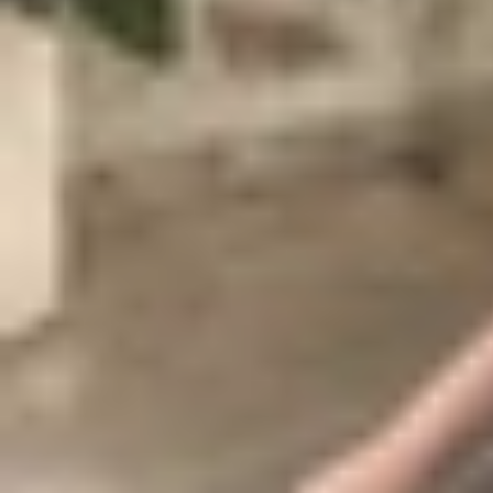
Khi đặt báo thức trên máy tính, bạn cần chú ý r
và không ở chế độ ngủ đông hoặc tắt máy. Vì th
thể sẽ không hoạt động đúng như mong đợi.