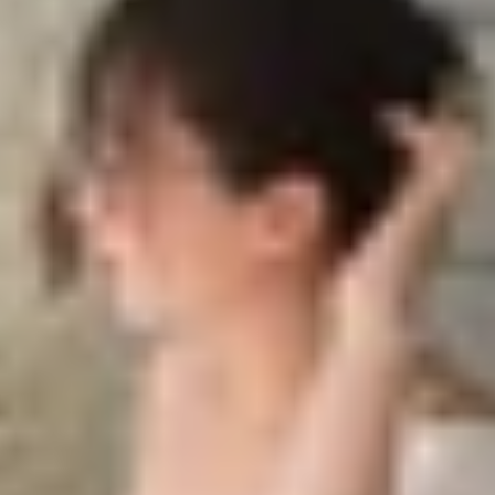
h, laptop chi tiết nhất!
tính
op Windows 10
op Windows 11
op Windows 7
ính, laptop chi tiết nhất!
ẽ giúp bạn quản lý thời gian hiệu quả hơn, không bỏ lỡ nh
hức trên máy tính và các dòng laptop phổ biến như Win