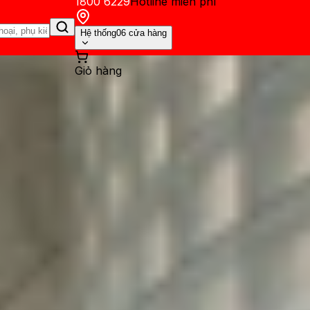
1800 6229
Hotline miễn phí
Hệ thống
06 cửa hàng
Giỏ hàng
ến mãi
Thủ thuật
Hỏi đáp
App - Game
Thông báo
Khách hàng 
 máy tính, laptop Windows v