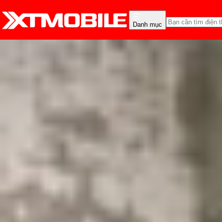
Danh mục
Trang chủ
Tin tức
Thủ thuật
Tin Mới
Đánh Giá - Trên Tay
So Sánh
Tư vấn
Khuy
Cách tra cứu lộ trình tu
Triệu Vy
Ngày đăng:
29/12/2024
Cập nhật:
29/12/2024
Theo dõi XTMobile trên