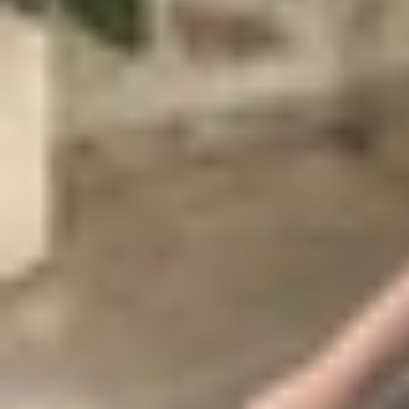
Cách tra cứu lộ trình tuyến Metro số 1 bằ
BusMap là một ứng dụng phổ biến, hỗ trợ tối ưu 
là các bước tra thực hiện chi tiết:
Bước 1
: Truy cập kho ứng dụng (App Store hoặc 
Bước 2
: Sau khi cài đặt, hãy mở ứng dụng, chọn