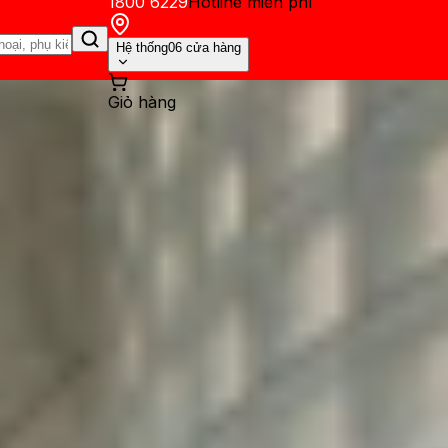
1800 6229
Hotline miễn phí
Hệ thống
06 cửa hàng
Giỏ hàng
ến mãi
Thủ thuật
Hỏi đáp
App - Game
Thông báo
Khách hàng 
yến Metro số 1 Bến Thành - Su