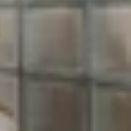
 một bước ngoặt quan trọng trong hệ thống giao
uyến metro này được kỳ vọng sẽ giúp giảm tải áp
Không chỉ đơn thuần là một phương tiện giao thông
 Trong bài viết này,
XTmobile
sẽ hướng dẫn bạn
ết về giá vé để bạn có trải nghiệm tốt nhất.