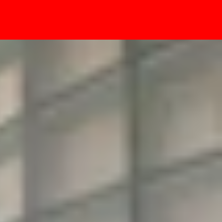
- Sự kiện
ối Tiên chi tiết