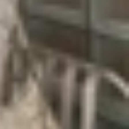
công cộng, bao gồm cả tuyến Metro số 1. Sau đây
BusMap.