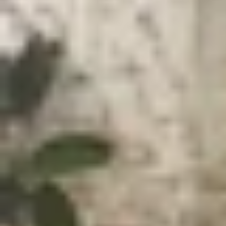
Xem nhanh
Ẩn
1
Hướng dẫn cách tra cứu lộ trình tuyến Me
1.1
Cách tra cứu lộ trình tuyến Metro số 
1.2
Cách tra cứu lộ trình tuyến Metro số 
1.3
Giá vé tuyến Metro số 1 Bến Thành - S
1.4
Lời kết
Hướng dẫn cách tra cứu lộ trình tuyến 
Tuyến Metro số 1 Bến Thành - Suối Tiên đã chí
thông đô thị của TP.HCM. Với chiều dài gần 20 k
lực giao thông, tiết kiệm thời gian di chuyển và
công cộng, Metro số 1 còn trở thành biểu tượng 
Việc nắm rõ lộ trình của tuyến Metro số 1 sẽ g
cách tra cứu lộ trình tuyến Metro số 1
bằng các 