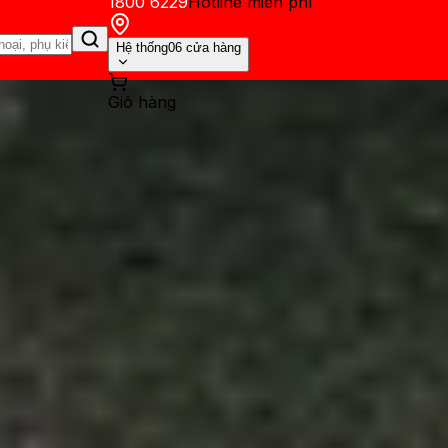
1800 6229
Hotline miễn phí
Hệ thống
06 cửa hàng
Giỏ hàng
ến mãi
Thủ thuật
Hỏi đáp
App - Game
Thông báo
Khách hàng 
er cho Mac chi tiết, cực kỳ 