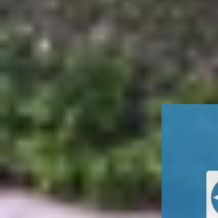
biệt, người dùng Mac có thể dễ dàng tải và cài 
cách thuận tiện. Trong bài viết này,
XTmobile
sẽ 
phần mềm này hiệu quả.
TeamViewer là gì?
TeamViewer là phần mềm cho phép điều khiển từ x
thiện, dễ sử dụng, TeamViewer hỗ trợ trên nhiều 