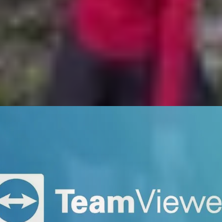
đặt TeamViewer để kết nối với các thiết bị khác, làm việc 
hướng dẫn bạn chi tiết cách
tải TeamViewer cho Mac
cũn
a, chia sẻ màn hình và truyền tệp giữa các thiết bị khác 
nền tảng như Windows, MacOS, Linux, Android và iOS, mang 