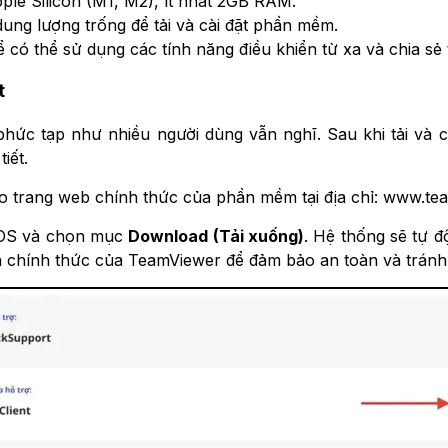
pple Silicon (M1, M2), ít nhất 2GB RAM.
g lượng trống để tải và cài đặt phần mềm.
có thể sử dụng các tính năng điều khiển từ xa và chia sẻ
t
hức tạp như nhiều người dùng vẫn nghĩ. Sau khi tải và 
iết.
ào trang web chính thức của phần mềm tại địa chỉ: www.te
OS và c
họn mục
Download (Tải xuống)
. H
ệ thống sẽ tự đ
ồn chính thức của TeamViewer để đảm bảo an toàn và trán