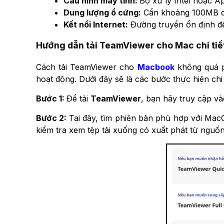
Cấu hình máy tính:
Bộ xử lý Intel hoặc A
Dung lượng ổ cứng:
Cần khoảng 100MB dun
Kết nối Internet:
Đường truyền ổn định để 
Hướng dẫn tải TeamViewer cho Mac chi tiế
Cách tải TeamViewer cho
Macbook
không quá p
hoạt động. Dưới đây sẽ là các bước thực hiện chi t
Bước 1:
Để tải
TeamViewer
, bạn hãy truy cập v
Bước 2:
T
ại đây,
tìm phiên bản phù hợp với Mac
kiểm tra xem tệp tải xuống có xuất phát từ ngu