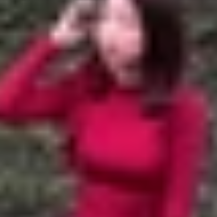
 cực đơn giản
ho Mac
tiết
 trên MacBook
wer về máy, hãy mở phần mềm lên > Chọn biểu tượng hình ta
 trên Mac
ử dụng TeamViewer trên Mac
r cho Mac
 dụng TeamViewer trên Mac
ok cực đơn giản
ển từ xa nổi tiếng nhất hiện nay, được dùng rộng rãi bởi