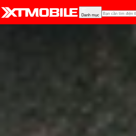
Danh mục
Trang chủ
Tin tức
Thủ thuật
Tin Mới
Đánh Giá - Trên Tay
So Sánh
Tư vấn
Khuy
Hướng dẫn tải TeamView
Anh Thư
Ngày đăng:
18/09/2024
Cập nhật:
18/09/2024
Theo dõi XTMobile trên