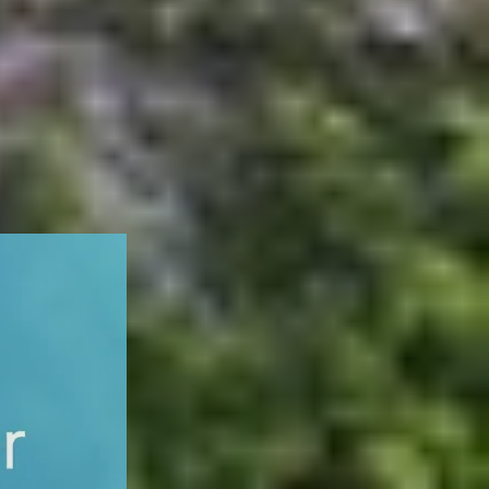
từ xa, hỗ trợ kỹ thuật hoặc chia sẻ màn hình một
g như cung cấp những mẹo hữu ích để sử dụng
nhau thông qua mạng internet. Với giao diện thân
lại sự tiện lợi tối đa cho người dùng.