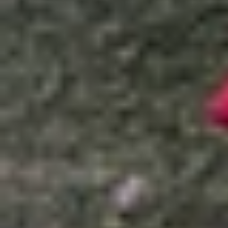
Xem nhanh
Ẩn
1
Hướng dẫn tải TeamViewer cho Macbook
1.1
TeamViewer là gì?
1.2
Cấu hình thiết bị khi tải TeamViewer c
1.3
Hướng dẫn tải TeamViewer cho Mac chi 
1.4
Cách cấp quyền truy cập Teamviewer
1.5
Bước 1: Sau khi tải và cài đặt TeamVie
1.6
Cách thiết lập và sử dụng TeamViewer
1.7
Cách giải quyết lỗi khi cài đặt hoặc s
1.8
Một số phần mềm thay thế TeamViewe
1.9
Câu hỏi thường gặp về cách tải và sử
1.10
Lời kết
Hướng dẫn tải TeamViewer cho Macbo
TeamViewer là một trong những phần mềm điều khi