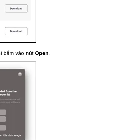
thì bấm vào nút
Open
.