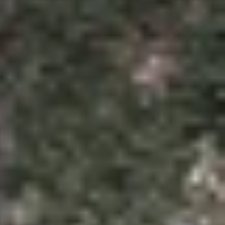
m giác dấu than ở phía trên bên trái.
 cá nhân và doanh nghiệp trên toàn thế giới. Đặc