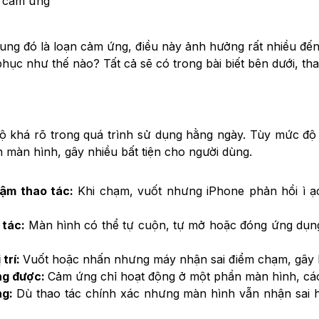
i cảm ứng
ung đó là loạn cảm ứng, điều này ảnh hưởng rất nhiều đế
phục như thế nào? Tất cả sẽ có trong bài biết bên dưới, t
g
ộ khá rõ trong quá trình sử dụng hằng ngày. Tùy mức độ n
 màn hình, gây nhiều bất tiện cho người dùng.
ậm thao tác:
Khi chạm, vuốt nhưng iPhone phản hồi ì ạc
 tác:
Màn hình có thể tự cuộn, tự mở hoặc đóng ứng dụn
 trí:
Vuốt hoặc nhấn nhưng máy nhận sai điểm chạm, gây k
ng được:
Cảm ứng chỉ hoạt động ở một phần màn hình, các 
ng:
Dù thao tác chính xác nhưng màn hình vẫn nhận sai