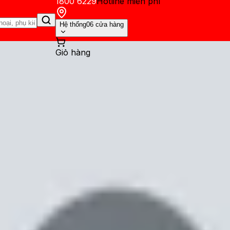
1800 6229
Hotline miễn phí
Hệ thống
06 cửa hàng
Giỏ hàng
ến mãi
Thủ thuật
Hỏi đáp
App - Game
Thông báo
Khách hàng 
loạn cảm ứng hiệu quả sau 5 