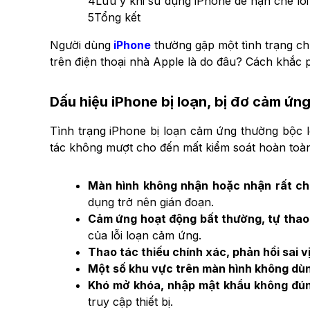
4
Lưu ý khi sử dụng iPhone để hạn chế lỗ
5
Tổng kết
Người dùng
iPhone
thường gặp một tình trạng ch
trên điện thoại nhà Apple là do đâu? Cách khắc 
Dấu hiệu iPhone bị loạn, bị đơ cảm ứn
Tình trạng iPhone bị loạn cảm ứng thường bộc l
tác không mượt cho đến mất kiểm soát hoàn toàn
Màn hình không nhận hoặc nhận rất ch
dụng trở nên gián đoạn.
Cảm ứng hoạt động bất thường, tự thao
của lỗi loạn cảm ứng.
Thao tác thiếu chính xác, phản hồi sai vị
Một số khu vực trên màn hình không dù
Khó mở khóa, nhập mật khẩu không đú
truy cập thiết bị.