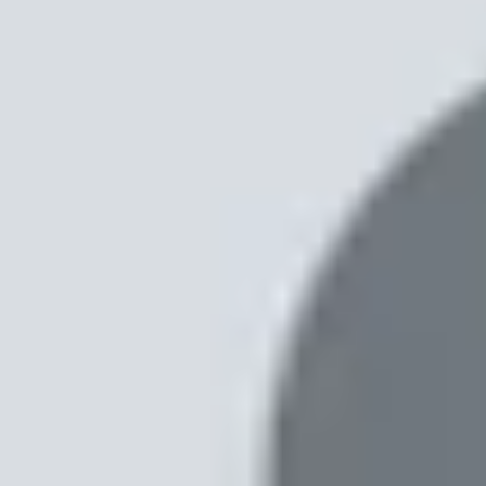
Xem nhanh
Ẩn
1
Dấu hiệu iPhone bị loạn, bị đơ cảm ứng
2
Nguyên nhân iPhone bị loạn cảm ứng
3
Cách sửa lỗi iPhone bị loạn cảm ứng
3.1
Vệ sinh màn hình cảm ứng
3.2
Kiểm tra pin
3.3
Tháo ốp lưng
3.4
Tháo cường lực
3.5
Cập nhật phần mềm
3.6
Khởi động iPhone
3.7
Reset iPhone
3.8
Hong khô iPhone
3.9
Kiểm tra cáp sạc
3.10
Kiểm tra nguồn điện
3.11
Đem iPhone tới trung tâm bảo hành h