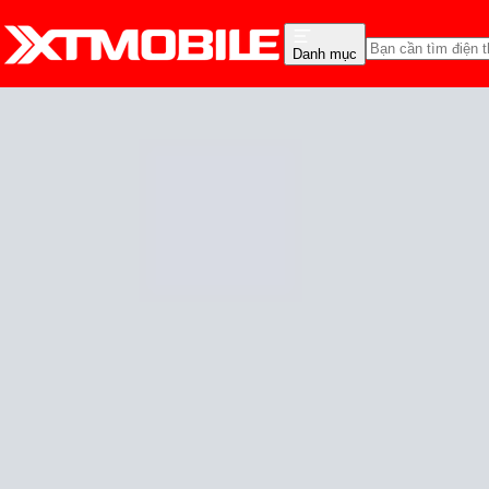
Danh mục
Trang chủ
Tin tức
Thủ thuật
Tin Mới
Đánh Giá - Trên Tay
So Sánh
Tư vấn
Khuy
Cách sửa lỗi iPhone bị 
Cam Ngoan
Ngày đăng:
25/12/2025
Cập nhật:
25/12/2025
Theo dõi XTMobile trên