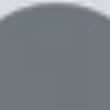
oặc cửa hàng ủy quyền