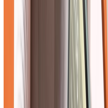
Tra cứu điểm XTMember
Hướng dẫn mua hàng trả góp
Dịch vụ bán hàng B2B
Chính sách
Bảo hành mở rộng
Chính sách dùng sản phẩm 7 ngày miễn phí
Chính sách đổi trả
Chính sách bảo hành
Chính sách bảo mật thông tin
Chính sách kiểm hàng
TỔNG ĐÀI HỖ TRỢ
Tư vấn mua hàng (miễn phí):