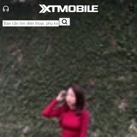
Trang chủ
Tin tức
Thủ thuật
Tin Mới
Đánh Giá - Trên Tay
So Sánh
Tư vấn
Khuyến
mãi
Thủ thuật
Hỏi đáp
App - Game
Thông báo
Khách
hàng - Sự kiện
Chuông báo thức iPhone bị nhỏ?
Nguyên nhân và cách khắc phục
hiệu quả
Anh Thư
Ngày đăng:
21/12/2025