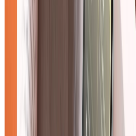
Về trang chủ
Hỗ trợ khách hàng
Mua hàng trả góp
Mua hàng online
Dịch vụ bảo hành mở rộng
Hình thức thanh toán
Tra cứu bảo hành
Tra cứu điểm XTMember
Hướng dẫn mua hàng trả góp
Dịch vụ bán hàng B2B
Chính sách
Bảo hành mở rộng