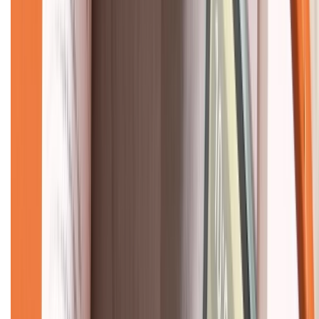
Về chúng tôi
Giới thiệu về XTMobile
Liên hệ hợp tác
Hệ thống cửa hàng bán lẻ
Về trang chủ
Hỗ trợ khách hàng
Mua hàng trả góp
Mua hàng online
Dịch vụ bảo hành mở rộng
Hình thức thanh toán
Tra cứu bảo hành