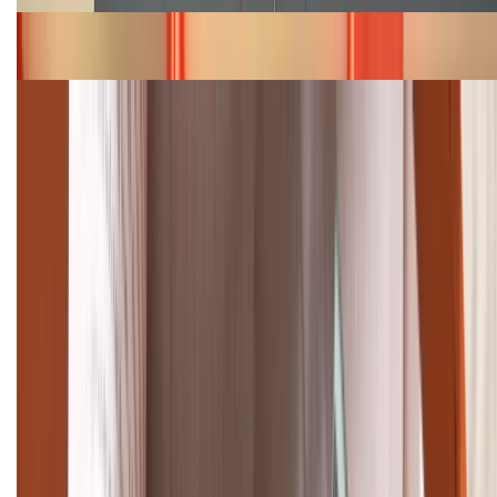
Bảng giá iPhone 15 cập nhật mới nhất tháng
08/2026
Cập nhật bảng giá điện thoại Samsung tháng 8:
Giảm đến 15.49 triệu
TỔNG ĐÀI HỖ TRỢ
(08H30 - 21H30)
Tư vấn mua hàng (miễn phí):
1800.6229
Khiếu nại - Góp ý:
088.99999.33
Bán hàng doanh nghiệp B2B:
088.99999.22