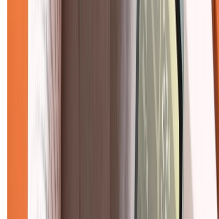
1800.6229
(08h30 - 21h30)
Khiếu nại - Góp ý:
088.99999.33
(09h00 - 18h00)
Trung tâm bảo hành:
028.710.89898
(08h30 - 21h00)
KẾT NỐI VỚI CHÚNG TÔI
Về chúng tôi
Giới thiệu về XTMobile
Liên hệ hợp tác
Hệ thống cửa hàng bán lẻ