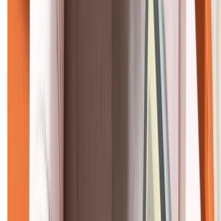
KẾT NỐI VỚI CHÚNG TÔI
CHỨNG NHẬN