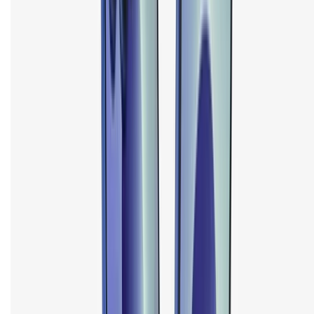
Tư vấn mua hàng (miễn phí):
1800.6229
(08h30 - 21h30)
Khiếu nại - Góp ý:
088.99999.33
(09h00 - 18h00)
Trung tâm bảo hành:
028.710.89898
(08h30 - 21h00)
KẾT NỐI VỚI CHÚNG TÔI
Về chúng tôi
Giới thiệu về XTMobile
Liên hệ hợp tác