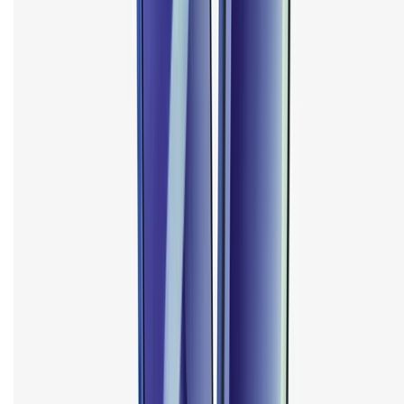
cũ
iPhone 16 cũ
iPhone 16 Pro Max cũ
Copyright @2012 HỘ KINH DOANH CỬA HÀNG ĐIỆN THOẠI DI ĐỘNG
XTMOBILE. Số GPKD: 41A8052143 – Cấp ngày 11/05/2023. Địa chỉ: 50
Trần Quang Khải, Phường Tân Định, Quận 1, TP.HCM. Điện thoại:
1800.6229 (Miễn Phí)
Email: xtmobile.sg@gmail.com. Chịu trách nhiệm nội dung: Lê Xuân
Hoà