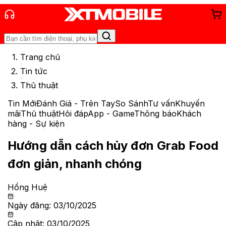
Trang chủ
Tin tức
Thủ thuật
Tin Mới
Đánh Giá - Trên Tay
So Sánh
Tư vấn
Khuyến
mãi
Thủ thuật
Hỏi đáp
App - Game
Thông báo
Khách
hàng - Sự kiện
Hướng dẫn cách hủy đơn Grab Food
đơn giản, nhanh chóng
Hồng Huệ
Ngày đăng:
03/10/2025
Cập nhật:
03/10/2025