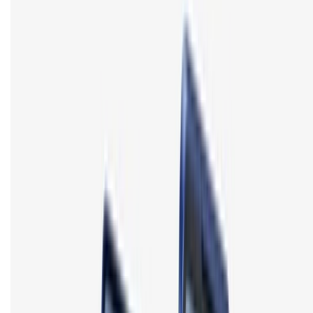
KẾT NỐI VỚI CHÚNG TÔI
CHỨNG NHẬN