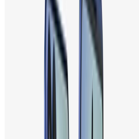
Về chúng tôi
Giới thiệu về XTMobile
Liên hệ hợp tác
Hệ thống cửa hàng bán lẻ
Về trang chủ
Hỗ trợ khách hàng
Mua hàng trả góp
Mua hàng online
Dịch vụ bảo hành mở rộng
Hình thức thanh toán