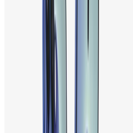
Tra cứu bảo hành
Tra cứu điểm XTMember
Hướng dẫn mua hàng trả góp
Dịch vụ bán hàng B2B
Chính sách
Bảo hành mở rộng
Chính sách dùng sản phẩm 7 ngày miễn phí
Chính sách đổi trả
Chính sách bảo hành
Chính sách bảo mật thông tin
Chính sách kiểm hàng
TỔNG ĐÀI HỖ TRỢ