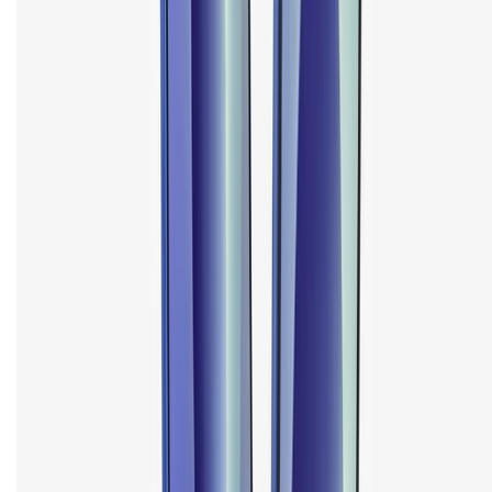
Hệ thống cửa hàng bán lẻ
Về trang chủ
Hỗ trợ khách hàng
Mua hàng trả góp
Mua hàng online
Dịch vụ bảo hành mở rộng
Hình thức thanh toán
Tra cứu bảo hành
Tra cứu điểm XTMember
Hướng dẫn mua hàng trả góp
Dịch vụ bán hàng B2B
Chính sách
Bảo hành mở rộng