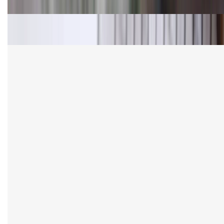
Bảng giá Samsung S24 Ultra tại XTmobile tháng 8,
giảm sâu, ưu đãi bất ngờ
Cấu hình Samsung Galaxy Z Flip 8: Ra mắt với hai
phiên bản chip khác nhau
TỔNG ĐÀI HỖ TRỢ
(08H30 - 21H30)
Tư vấn mua hàng (miễn phí):
1800.6229
Khiếu nại - Góp ý:
088.99999.33
Bán hàng doanh nghiệp B2B: