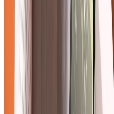
Trung tâm bảo hành:
028.710.89898
(08h30 - 21h00)
KẾT NỐI VỚI CHÚNG TÔI
Về chúng tôi
Giới thiệu về XTMobile
Liên hệ hợp tác
Hệ thống cửa hàng bán lẻ
Về trang chủ
Hỗ trợ khách hàng
Mua hàng trả góp