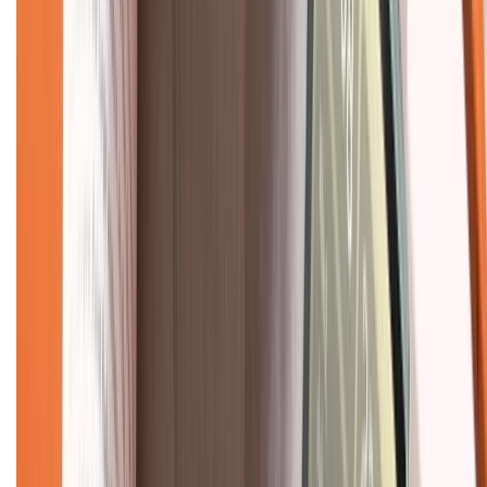
Chính sách
Bảo hành mở rộng
Chính sách dùng sản phẩm 7 ngày miễn phí
Chính sách đổi trả
Chính sách bảo hành
Chính sách bảo mật thông tin
Chính sách kiểm hàng
TỔNG ĐÀI HỖ TRỢ
Tư vấn mua hàng (miễn phí):
1800.6229
(08h30 - 21h30)
Khiếu nại - Góp ý:
088.99999.33
(09h00 - 18h00)