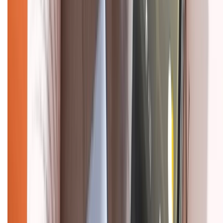
Chính sách kiểm hàng
HỖ TRỢ THANH TOÁN