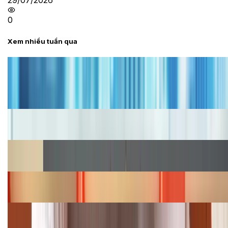
29/07/2026
0
Xem nhiều tuần qua
Tư vấn
Bảng giá iPhone cũ mới nhất trong tháng 8 năm
2026, giá siêu hấp dẫn
Cập nhật bảng giá iPhone năm 2026: Giá tốt, ưu đãi
hấp dẫn
Cập nhật bảng giá Galaxy S23 (Plus, Ultra) cũ, mới
năm 2026
Bảng giá iPhone 15 cập nhật mới nhất tháng
08/2026
Cập nhật bảng giá điện thoại Samsung tháng 8:
Giảm đến 15.49 triệu