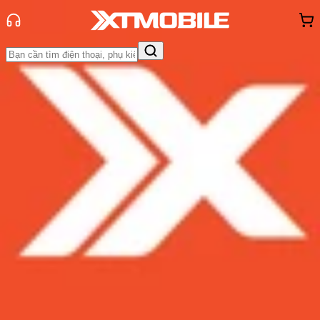
Trang chủ
Tin tức
Thủ thuật
Tin Mới
Đánh Giá - Trên Tay
So Sánh
Tư vấn
Khuyến
mãi
Thủ thuật
Hỏi đáp
App - Game
Thông báo
Khách
hàng - Sự kiện
Cách chuyển dữ liệu từ điện thoại
cũ sang Samsung Galaxy S24
Admin
Ngày đăng:
12/01/2024
Cập nhật:
12/01/2024