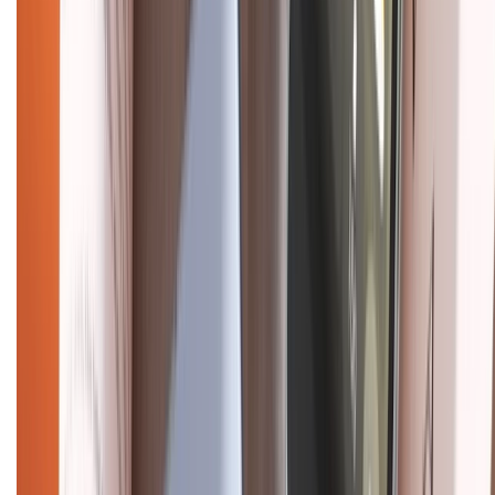
CHỨNG NHẬN
Điện thoại iPhone
iPhone 17 Pro Max
iPhone 17
Pro
iPhone 17
iPhone 16
iPhone 16 Pro Max
iPhone 15
Pro Max
iPhone 15
Điện thoại Samsung
Samsung S26
Ultra
Samsung S26
Samsung S25
iPhone cũ
iPhone 17
cũ
iPhone 16 cũ
iPhone 16 Pro Max cũ
Copyright @2012 HỘ KINH DOANH CỬA HÀNG ĐIỆN THOẠI DI ĐỘNG
XTMOBILE. Số GPKD: 41A8052143 – Cấp ngày 11/05/2023. Địa chỉ: 50
Trần Quang Khải, Phường Tân Định, Quận 1, TP.HCM. Điện thoại:
1800.6229 (Miễn Phí)
Email: xtmobile.sg@gmail.com. Chịu trách nhiệm nội dung: Lê Xuân