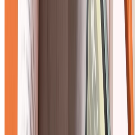
Liên hệ hợp tác
Hệ thống cửa hàng bán lẻ
Về trang chủ
Hỗ trợ khách hàng
Mua hàng trả góp
Mua hàng online
Dịch vụ bảo hành mở rộng
Hình thức thanh toán
Tra cứu bảo hành
Tra cứu điểm XTMember
Hướng dẫn mua hàng trả góp
Dịch vụ bán hàng B2B