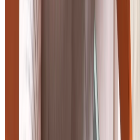
TỔNG ĐÀI HỖ TRỢ
(08H30 - 21H30)
Tư vấn mua hàng (miễn phí):
1800.6229
Khiếu nại - Góp ý:
088.99999.33
Bán hàng doanh nghiệp B2B:
088.99999.22
HỖ TRỢ THANH TOÁN