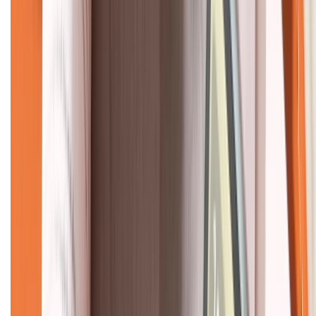
CHỨNG NHẬN
Về chúng tôi
Giới thiệu về XTMobile