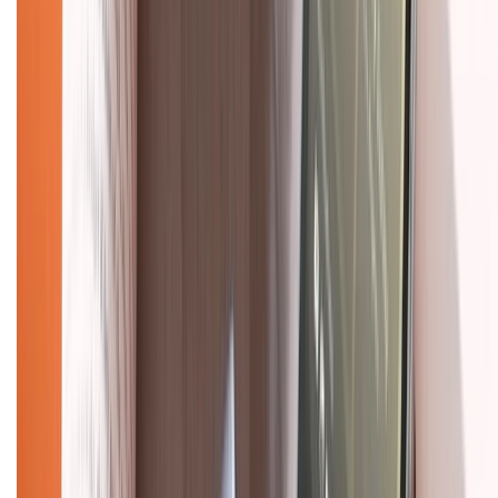
Mua hàng online
Dịch vụ bảo hành mở rộng
Hình thức thanh toán
Tra cứu bảo hành
Tra cứu điểm XTMember
Hướng dẫn mua hàng trả góp
Dịch vụ bán hàng B2B
Chính sách
Bảo hành mở rộng
Chính sách dùng sản phẩm 7 ngày miễn phí
Chính sách đổi trả
Chính sách bảo hành
Chính sách bảo mật thông tin