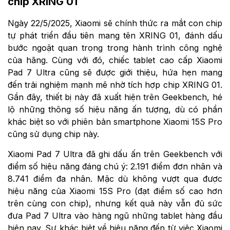
chip XRING 01
Ngày 22/5/2025, Xiaomi sẽ chính thức ra mắt con chip
tự phát triển đầu tiên mang tên XRING 01, đánh dấu
bước ngoặt quan trọng trong hành trình công nghệ
của hãng. Cùng với đó, chiếc tablet cao cấp Xiaomi
Pad 7 Ultra cũng sẽ được giới thiệu, hứa hẹn mang
đến trải nghiệm mạnh mẽ nhờ tích hợp chip XRING 01.
Gần đây, thiết bị này đã xuất hiện trên Geekbench, hé
lộ những thông số hiệu năng ấn tượng, dù có phần
khác biệt so với phiên bản smartphone Xiaomi 15S Pro
cũng sử dụng chip này.
Xiaomi Pad 7 Ultra đã ghi dấu ấn trên Geekbench với
điểm số hiệu năng đáng chú ý: 2.191 điểm đơn nhân và
8.741 điểm đa nhân. Mặc dù không vượt qua được
hiệu năng của Xiaomi 15S Pro (đạt điểm số cao hơn
trên cùng con chip), nhưng kết quả này vẫn đủ sức
đưa Pad 7 Ultra vào hàng ngũ những tablet hàng đầu
hiện nay. Sự khác biệt về hiệu năng đến từ việc Xiaomi