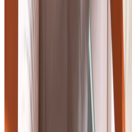
(08H30 - 21H30)
Tư vấn mua hàng (miễn phí):
1800.6229
Khiếu nại - Góp ý:
088.99999.33
Bán hàng doanh nghiệp B2B:
088.99999.22
HỖ TRỢ THANH TOÁN