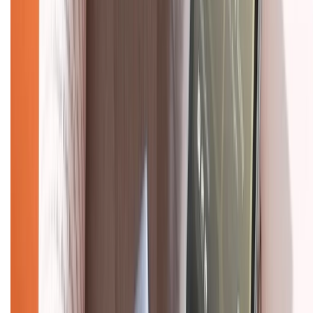
028.710.89898
(08h30 - 21h00)
KẾT NỐI VỚI CHÚNG TÔI
Về chúng tôi
Giới thiệu về XTMobile
Liên hệ hợp tác
Hệ thống cửa hàng bán lẻ
Về trang chủ
Hỗ trợ khách hàng
Mua hàng trả góp
Mua hàng online