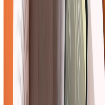
Bảo hành mở rộng
Chính sách dùng sản phẩm 7 ngày miễn phí
Chính sách đổi trả
Chính sách bảo hành
Chính sách bảo mật thông tin
Chính sách kiểm hàng
TỔNG ĐÀI HỖ TRỢ
Tư vấn mua hàng (miễn phí):
1800.6229
(08h30 - 21h30)
Khiếu nại - Góp ý:
088.99999.33
(09h00 - 18h00)
Trung tâm bảo hành: