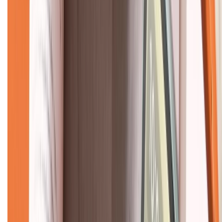
CHỨNG NHẬN
Về chúng tôi
Giới thiệu về XTMobile