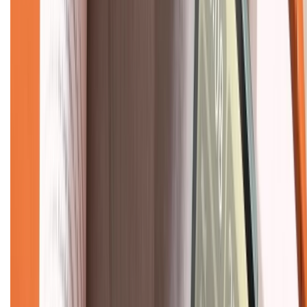
Liên hệ hợp tác
Hệ thống cửa hàng bán lẻ
Về trang chủ
Hỗ trợ khách hàng
Mua hàng trả góp
Mua hàng online
Dịch vụ bảo hành mở rộng
Hình thức thanh toán
Tra cứu bảo hành
Tra cứu điểm XTMember
Hướng dẫn mua hàng trả góp
Dịch vụ bán hàng B2B
Chính sách