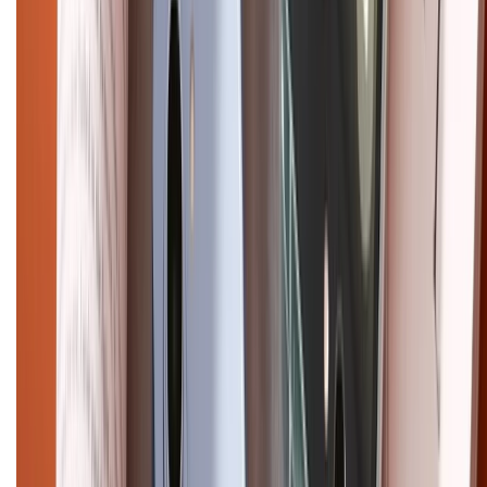
Điện thoại iPhone
iPhone 17 Pro Max
iPhone 17
Pro
iPhone 17
iPhone 16
iPhone 16 Pro Max
iPhone 15
Pro Max
iPhone 15
Điện thoại Samsung
Samsung S26
Ultra
Samsung S26
Samsung S25
iPhone cũ
iPhone 17
cũ
iPhone 16 cũ
iPhone 16 Pro Max cũ
Copyright @2012 HỘ KINH DOANH CỬA HÀNG ĐIỆN THOẠI DI ĐỘNG
XTMOBILE. Số GPKD: 41A8052143 – Cấp ngày 11/05/2023. Địa chỉ: 50
Trần Quang Khải, Phường Tân Định, Quận 1, TP.HCM. Điện thoại:
1800.6229 (Miễn Phí)
Email: xtmobile.sg@gmail.com. Chịu trách nhiệm nội dung: Lê Xuân
Hoà