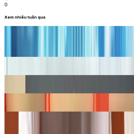
0
Xem nhiều tuần qua
Tư vấn
Bảng giá iPhone cũ mới nhất trong tháng 8 năm
2026, giá siêu hấp dẫn
Cập nhật bảng giá iPhone năm 2026: Giá tốt, ưu đãi
hấp dẫn
Cập nhật bảng giá Galaxy S23 (Plus, Ultra) cũ, mới
năm 2026
Bảng giá iPhone 15 cập nhật mới nhất tháng
08/2026
Cập nhật bảng giá điện thoại Samsung tháng 8:
Giảm đến 15.49 triệu
TỔNG ĐÀI HỖ TRỢ