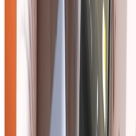
Dịch vụ bảo hành mở rộng
Hình thức thanh toán
Tra cứu bảo hành
Tra cứu điểm XTMember
Hướng dẫn mua hàng trả góp
Dịch vụ bán hàng B2B
Chính sách
Bảo hành mở rộng
Chính sách dùng sản phẩm 7 ngày miễn phí
Chính sách đổi trả
Chính sách bảo hành
Chính sách bảo mật thông tin