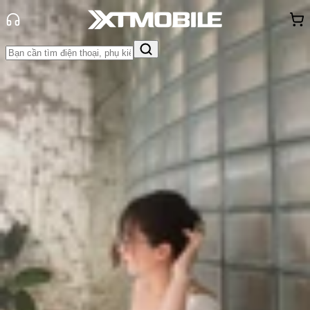
Trang chủ
Tin tức
Tin Mới
Tin Mới
Đánh Giá - Trên Tay
So Sánh
Tư vấn
Khuyến
mãi
Thủ thuật
Hỏi đáp
App - Game
Thông báo
Khách
hàng - Sự kiện
Xiaomi Pad 7 Ultra bất ngờ xuất
hiện trên Geekbench với chip
XRING 01
Triệu Vy
Ngày đăng:
21/05/2025