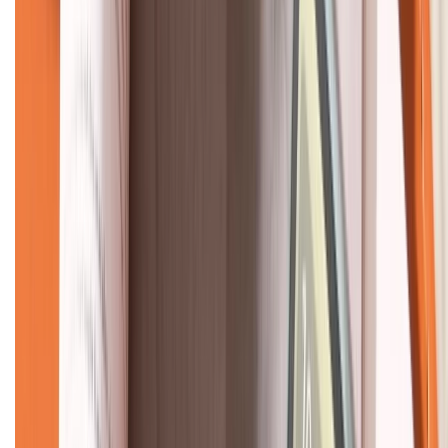
KẾT NỐI VỚI CHÚNG TÔI
CHỨNG NHẬN