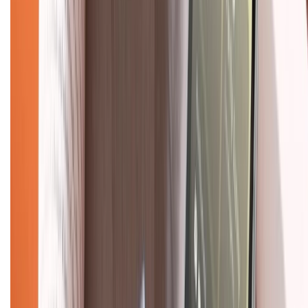
TỔNG ĐÀI HỖ TRỢ
Tư vấn mua hàng (miễn phí):
1800.6229
(08h30 - 21h30)
Khiếu nại - Góp ý:
088.99999.33
(09h00 - 18h00)
Trung tâm bảo hành:
028.710.89898
(08h30 - 21h00)
KẾT NỐI VỚI CHÚNG TÔI
Về chúng tôi
Giới thiệu về XTMobile