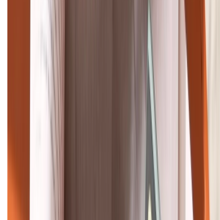
(08H30 - 21H30)
Tư vấn mua hàng (miễn phí):
1800.6229
Khiếu nại - Góp ý:
088.99999.33
Bán hàng doanh nghiệp B2B:
088.99999.22
HỖ TRỢ THANH TOÁN