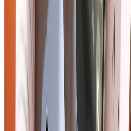
Hình thức thanh toán
Tra cứu bảo hành
Tra cứu điểm XTMember
Hướng dẫn mua hàng trả góp
Dịch vụ bán hàng B2B
Chính sách
Bảo hành mở rộng
Chính sách dùng sản phẩm 7 ngày miễn phí
Chính sách đổi trả
Chính sách bảo hành
Chính sách bảo mật thông tin
Chính sách kiểm hàng