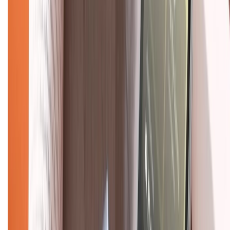
Chính sách dùng sản phẩm 7 ngày miễn phí
Chính sách đổi trả
Chính sách bảo hành
Chính sách bảo mật thông tin
Chính sách kiểm hàng
TỔNG ĐÀI HỖ TRỢ
Tư vấn mua hàng (miễn phí):
1800.6229
(08h30 - 21h30)
Khiếu nại - Góp ý:
088.99999.33
(09h00 - 18h00)
Trung tâm bảo hành:
028.710.89898
(08h30 - 21h00)