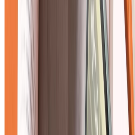
CHỨNG NHẬN
Về chúng tôi
Giới thiệu về XTMobile
Liên hệ hợp tác