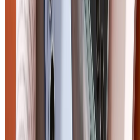
Điện thoại iPhone
iPhone 17 Pro Max
iPhone 17
Pro
iPhone 17
iPhone 16
iPhone 16 Pro Max
iPhone 15
Pro Max
iPhone 15
Điện thoại Samsung
Samsung S26
Ultra
Samsung S26
Samsung S25
iPhone cũ
iPhone 17
cũ
iPhone 16 cũ
iPhone 16 Pro Max cũ
Copyright @2012 HỘ KINH DOANH CỬA HÀNG ĐIỆN THOẠI DI ĐỘNG
XTMOBILE. Số GPKD: 41A8052143 – Cấp ngày 11/05/2023. Địa chỉ: 50
Trần Quang Khải, Phường Tân Định, Quận 1, TP.HCM. Điện thoại:
1800.6229 (Miễn Phí)
Email: xtmobile.sg@gmail.com. Chịu trách nhiệm nội dung: Lê Xuân
Hoà