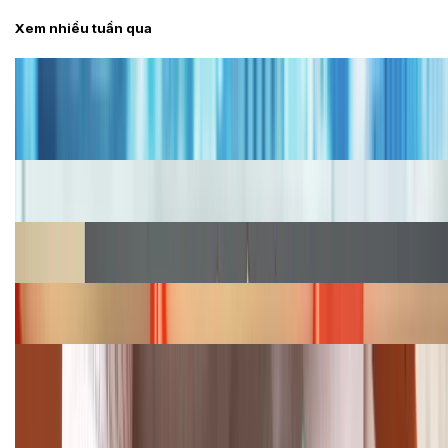
Xem nhiều tuần qua
Tư vấn
Bảng giá iPhone cũ mới nhất trong tháng 8 năm
2026, giá siêu hấp dẫn
Cập nhật bảng giá iPhone năm 2026: Giá tốt, ưu đãi
hấp dẫn
Cập nhật bảng giá Galaxy S23 (Plus, Ultra) cũ, mới
năm 2026
Bảng giá iPhone 15 cập nhật mới nhất tháng
08/2026
Cập nhật bảng giá điện thoại Samsung tháng 8:
Giảm đến 15.49 triệu
TỔNG ĐÀI HỖ TRỢ