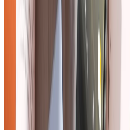
KẾT NỐI VỚI CHÚNG TÔI
Về chúng tôi
Giới thiệu về XTMobile
Liên hệ hợp tác
Hệ thống cửa hàng bán lẻ
Về trang chủ
Hỗ trợ khách hàng
Mua hàng trả góp
Mua hàng online
Dịch vụ bảo hành mở rộng