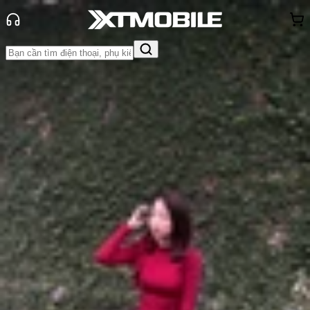
Trang chủ
Tin tức
Tin Mới
Tin Mới
Đánh Giá - Trên Tay
So Sánh
Tư vấn
Khuyến
mãi
Thủ thuật
Hỏi đáp
App - Game
Thông báo
Khách
hàng - Sự kiện
Nothing Phone (3) hé lộ thiết kế đầu
tiên, lộ diện nhiều chi tiết thú vị
Anh Thư
Ngày đăng:
29/05/2025
Cập nhật:
29/05/2025