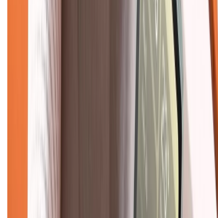
Hệ thống cửa hàng bán lẻ
Về trang chủ
Hỗ trợ khách hàng
Mua hàng trả góp
Mua hàng online
Dịch vụ bảo hành mở rộng
Hình thức thanh toán
Tra cứu bảo hành
Tra cứu điểm XTMember
Hướng dẫn mua hàng trả góp
Dịch vụ bán hàng B2B
Chính sách
Bảo hành mở rộng