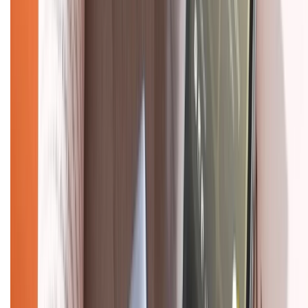
Về trang chủ
Hỗ trợ khách hàng
Mua hàng trả góp
Mua hàng online
Dịch vụ bảo hành mở rộng
Hình thức thanh toán
Tra cứu bảo hành
Tra cứu điểm XTMember
Hướng dẫn mua hàng trả góp
Dịch vụ bán hàng B2B
Chính sách
Bảo hành mở rộng
Chính sách dùng sản phẩm 7 ngày miễn phí