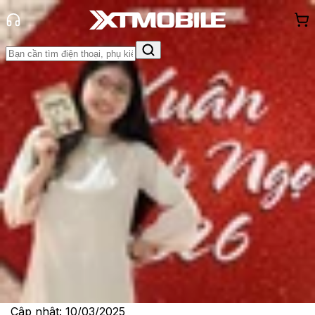
Trang chủ
Tin tức
So Sánh
Tin Mới
Đánh Giá - Trên Tay
So Sánh
Tư vấn
Khuyến
mãi
Thủ thuật
Hỏi đáp
App - Game
Thông báo
Khách
hàng - Sự kiện
So sánh Nothing Phone 3a Pro và
Galaxy A56: Model nào tốt hơn?
Lê Thị Huỳnh Như
Ngày đăng:
10/03/2025
Cập nhật:
10/03/2025