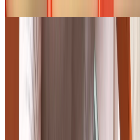
Bảng giá iPhone 15 cập nhật mới nhất tháng
08/2026
Cập nhật bảng giá điện thoại Samsung tháng 8:
Giảm đến 15.49 triệu
TỔNG ĐÀI HỖ TRỢ
(08H30 - 21H30)
Tư vấn mua hàng (miễn phí):
1800.6229
Khiếu nại - Góp ý:
088.99999.33
Bán hàng doanh nghiệp B2B:
088.99999.22