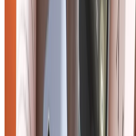
CHỨNG NHẬN
Điện thoại iPhone
iPhone 17 Pro Max
iPhone 17
Pro
iPhone 17
iPhone 16
iPhone 16 Pro Max
iPhone 15
Pro Max
iPhone 15
Điện thoại Samsung
Samsung S26
Ultra
Samsung S26
Samsung S25
iPhone cũ
iPhone 17
cũ
iPhone 16 cũ
iPhone 16 Pro Max cũ