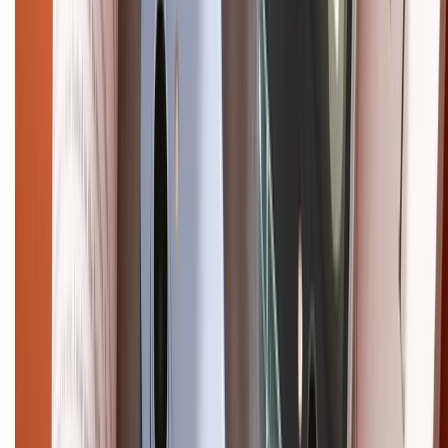
Copyright @2012 HỘ KINH DOANH CỬA HÀNG ĐIỆN THOẠI DI ĐỘNG
XTMOBILE. Số GPKD: 41A8052143 – Cấp ngày 11/05/2023. Địa chỉ: 50
Trần Quang Khải, Phường Tân Định, Quận 1, TP.HCM. Điện thoại:
1800.6229 (Miễn Phí)
Email: xtmobile.sg@gmail.com. Chịu trách nhiệm nội dung: Lê Xuân
Hoà