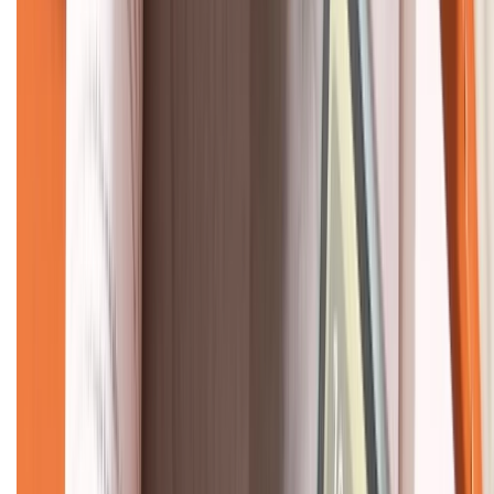
KẾT NỐI VỚI CHÚNG TÔI
CHỨNG NHẬN