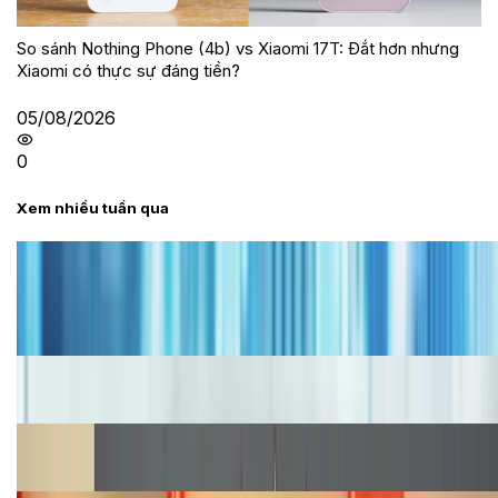
So sánh Nothing Phone (4b) vs Xiaomi 17T: Đắt hơn nhưng
Xiaomi có thực sự đáng tiền?
05/08/2026
0
Xem nhiều tuần qua
Tư vấn
Bảng giá iPhone cũ mới nhất trong tháng 8 năm
2026, giá siêu hấp dẫn
Cập nhật bảng giá iPhone năm 2026: Giá tốt, ưu đãi
hấp dẫn
Cập nhật bảng giá Galaxy S23 (Plus, Ultra) cũ, mới
năm 2026