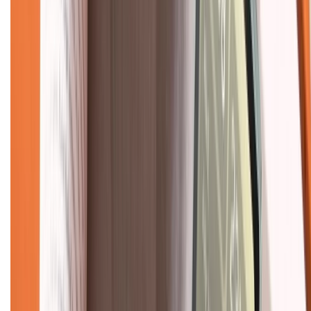
Tra cứu điểm XTMember
Hướng dẫn mua hàng trả góp
Dịch vụ bán hàng B2B
Chính sách
Bảo hành mở rộng
Chính sách dùng sản phẩm 7 ngày miễn phí
Chính sách đổi trả
Chính sách bảo hành
Chính sách bảo mật thông tin
Chính sách kiểm hàng
TỔNG ĐÀI HỖ TRỢ
Tư vấn mua hàng (miễn phí):