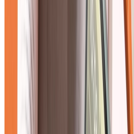
Về chúng tôi
Giới thiệu về XTMobile
Liên hệ hợp tác
Hệ thống cửa hàng bán lẻ
Về trang chủ
Hỗ trợ khách hàng
Mua hàng trả góp
Mua hàng online
Dịch vụ bảo hành mở rộng
Hình thức thanh toán
Tra cứu bảo hành