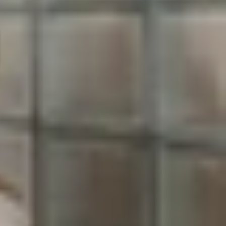
 lộ sức mạnh vượt trội nhờ vi xử lý Snapdragon 8
 mà, đáp ứng tối ưu nhu cầu đa nhiệm và giải trí
u được trang bị vi xử lý Snapdragon 8 Elite từ
cùng GPU Adreno 830. Kết quả kiểm tra hiệu năng
đa nhân trên Geekbench 6.3.0, trong khi OPD2413
ội về hiệu suất.