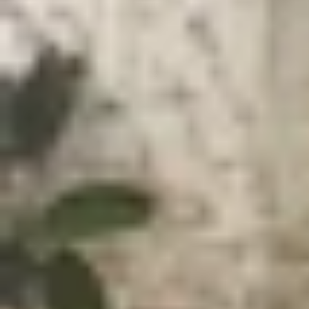
Xem nhanh
Ẩn
1
OnePlus Pad 2 Pro sẽ có nhiều biến thể 
OnePlus Pad 2 Pro sẽ có nhiều biến th
OnePlus Pad 2 Pro đang thu hút sự chú ý lớn khi
Elite. Với thông số ấn tượng và hệ điều hành An
đỉnh cao. Hãy cùng khám phá chi tiết về chiếc
ta
OnePlus Pad 2 Pro đã xuất hiện trên Geekbench
Qualcomm. Đây là con chip cao cấp với cấu hình
cho thấy sự khác biệt rõ rệt giữa hai biến thể.
ghi nhận con số ấn tượng hơn với 3.091 điểm đơn 