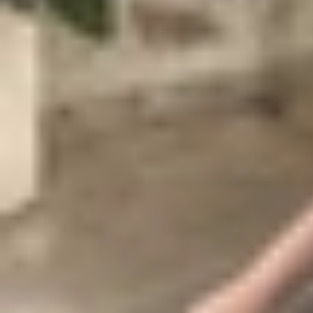
Sự xuất hiện của ba mã model gợi ý rằng OnePlu
bởi FCC, nhiều khả năng là phiên bản toàn cầu. 
Quốc. Còn OPD2409, từng xuất hiện trong các bài
Dựa trên các rò rỉ, OnePlus Pad 2 Pro được kỳ