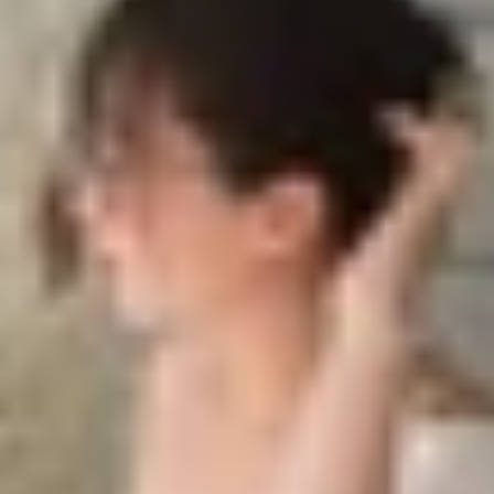
cho các thị trường khác nhau?
ể cho các thị trường khác nhau?
 liên tục lộ diện trên các nền tảng kiểm tra hiệu năng, hé
droid 15, sản phẩm này hứa hẹn mang đến trải nghiệm mượt
blet
cao cấp sắp ra mắt từ OnePlus.
 với hai biến thể mang mã hiệu OPD2409 và OPD2413, đề
 8 nhân, tốc độ xung nhịp tối đa đạt 4.32GHz, kết hợp 
 Biến thể OPD2409 đạt 2.633 điểm đơn nhân và 7.779 điểm 
nhân và 9.638 điểm đa nhân, thể hiện bước cải tiến vượt tr