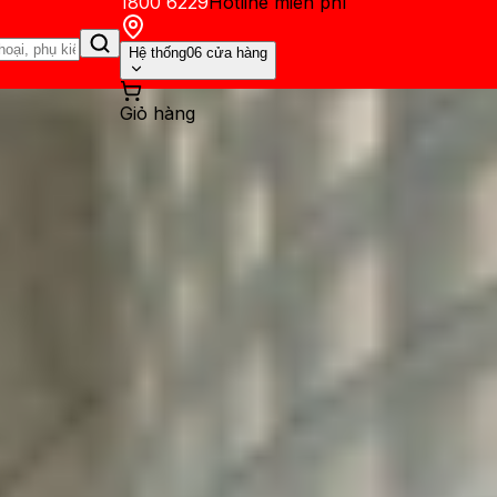
1800 6229
Hotline miễn phí
Hệ thống
06 cửa hàng
Giỏ hàng
ến mãi
Thủ thuật
Hỏi đáp
App - Game
Thông báo
Khách hàng 
hiện trên Geekbench với nhi