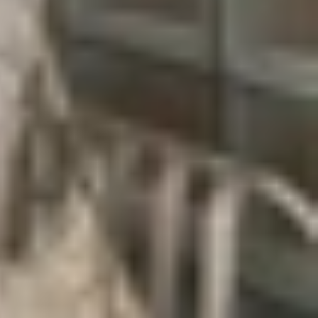
ng thị trường. Model OPD2408 đã được chứng nhận
eekbench có thể dành riêng cho thị trường Trung
ên bản thử nghiệm.
ang bị màn hình LCD 13.2 inch với độ phân giải