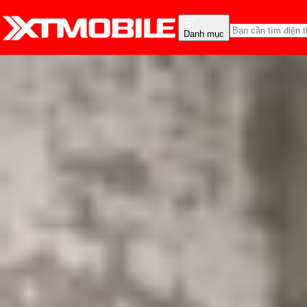
Danh mục
Trang chủ
Tin tức
Tin Mới
Tin Mới
Đánh Giá - Trên Tay
So Sánh
Tư vấn
Khuy
OnePlus Pad 2 Pro xuất 
Triệu Vy
Ngày đăng:
19/04/2025
Cập nhật:
19/04/2025
Theo dõi XTMobile trên