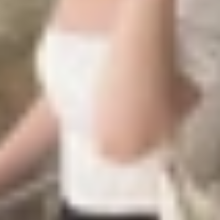
s có thể đang phát triển các phiên bản riêng biệt cho từ
Trong khi đó, OPD2413 với hiệu năng vượt trội hơn trên G
 kiểm tra trước đó, có thể là một biến thể khác hoặc phi
 vọng sở hữu cấu hình ấn tượng. Sản phẩm có thể được tr