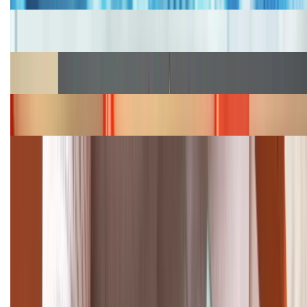
Cập nhật bảng giá iPhone năm 2026: Giá tốt, ưu đãi
hấp dẫn
Cập nhật bảng giá Galaxy S23 (Plus, Ultra) cũ, mới
năm 2026
Bảng giá iPhone 15 cập nhật mới nhất tháng
08/2026
Cập nhật bảng giá điện thoại Samsung tháng 8:
Giảm đến 15.49 triệu
TỔNG ĐÀI HỖ TRỢ
(08H30 - 21H30)
Tư vấn mua hàng (miễn phí):
1800.6229