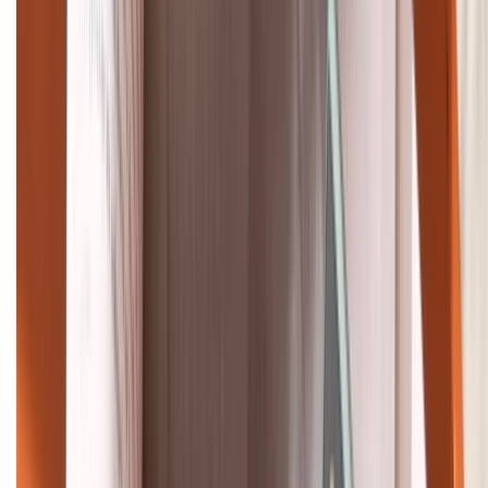
Khiếu nại - Góp ý:
088.99999.33
Bán hàng doanh nghiệp B2B:
088.99999.22
HỖ TRỢ THANH TOÁN