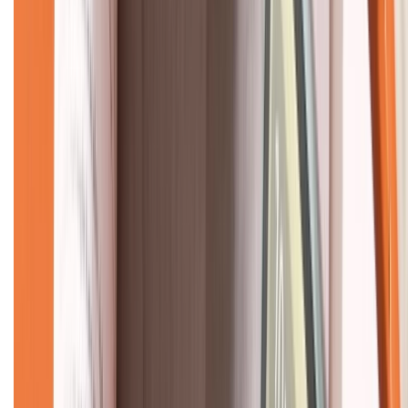
Về chúng tôi
Giới thiệu về XTMobile
Liên hệ hợp tác
Hệ thống cửa hàng bán lẻ
Về trang chủ
Hỗ trợ khách hàng
Mua hàng trả góp