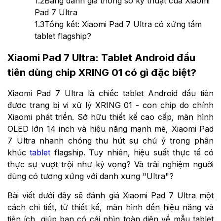
1.2
Bảng đánh giá thông số kỹ thuật của Xiaomi
Pad 7 Ultra
1.3
Tổng kết: Xiaomi Pad 7 Ultra có xứng tầm
tablet flagship?
Xiaomi Pad 7 Ultra: Tablet Android đầu
tiên dùng chip XRING 01 có gì đặc biệt?
Xiaomi Pad 7 Ultra là chiếc tablet Android đầu tiên
được trang bị vi xử lý XRING 01 - con chip do chính
Xiaomi phát triển. Sở hữu thiết kế cao cấp, màn hình
OLED lớn 14 inch và hiệu năng mạnh mẽ, Xiaomi Pad
7 Ultra nhanh chóng thu hút sự chú ý trong phân
khúc
tablet
flagship. Tuy nhiên, hiệu suất thực tế có
thực sự vượt trội như kỳ vọng? Và trải nghiệm người
dùng có tương xứng với danh xưng "Ultra"?
Bài viết dưới đây sẽ đánh giá Xiaomi Pad 7 Ultra một
cách chi tiết, từ thiết kế, màn hình đến hiệu năng và
tiện ích, giúp bạn có cái nhìn toàn diện về mẫu tablet