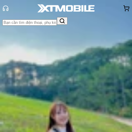
Trang chủ
Tin tức
Đánh Giá - Trên Tay
Tin Mới
Đánh Giá - Trên Tay
So Sánh
Tư vấn
Khuyến
mãi
Thủ thuật
Hỏi đáp
App - Game
Thông báo
Khách
hàng - Sự kiện
Xiaomi Pad 7 Ultra: Tablet Android
đầu tiên dùng chip XRING 01 có gì
đặc biệt?
Thùy Nguyễn
Ngày đăng:
25/06/2025