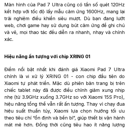
Màn hình của Pad 7 Ultra cũng có tần số quét 120Hz
kết hợp với tốc độ lấy mẫu cảm ứng 1600Hz, mang lại
trải nghiệm điều khiển siêu mượt. Dù bạn đang lướt
web, chơi game hay sử dụng bút cảm ứng để ghi chú
và vẽ, mọi thao tác đều diễn ra nhanh, nhạy và chính
xác.
Hiệu năng ấn tượng với chip XRING 01
Điểm nổi bật nhất khi đánh giá Xiaomi Pad 7 Ultra
chính là vi xử lý XRING 01 - con chip đầu tiên do
Xiaomi tự phát triển. Mặc dù phiên bản trang bị trên
chiếc tablet này đã được điều chỉnh giảm xung nhịp
nhẹ (từ 3.9GHz xuống 3.7GHz so với Xiaomi 15S Pro),
hiệu năng tổng thể vẫn rất ấn tượng. Thay vì chạy đua
hiệu suất thuần túy, Xiaomi lựa chọn hướng tối ưu
theo tiêu chí “ổn định và bền bỉ”, giúp thiết bị vận hành
mát mẻ hơn. Đồng thời cũng tiêu hao ít năng lượng