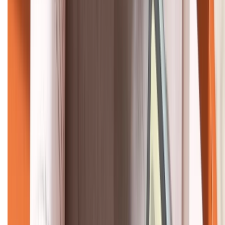
KẾT NỐI VỚI CHÚNG TÔI
CHỨNG NHẬN