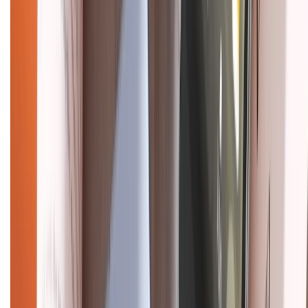
CHỨNG NHẬN
Điện thoại iPhone
iPhone 17 Pro Max
iPhone 17
Pro
iPhone 17
iPhone 16
iPhone 16 Pro Max
iPhone 15
Pro Max
iPhone 15
Điện thoại Samsung
Samsung S26
Ultra
Samsung S26
Samsung S25
iPhone cũ
iPhone 17
cũ
iPhone 16 cũ
iPhone 16 Pro Max cũ
Copyright @2012 HỘ KINH DOANH CỬA HÀNG ĐIỆN THOẠI DI ĐỘNG
XTMOBILE. Số GPKD: 41A8052143 – Cấp ngày 11/05/2023. Địa chỉ: 50