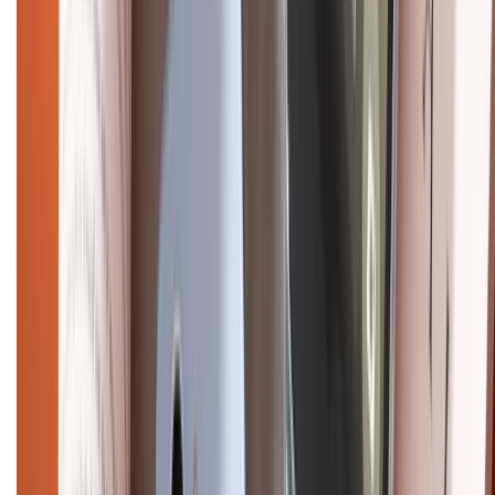
Trần Quang Khải, Phường Tân Định, Quận 1, TP.HCM. Điện thoại:
1800.6229 (Miễn Phí)
Email: xtmobile.sg@gmail.com. Chịu trách nhiệm nội dung: Lê Xuân
Hoà