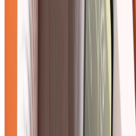
088.99999.33
(09h00 - 18h00)
Trung tâm bảo hành:
028.710.89898
(08h30 - 21h00)
KẾT NỐI VỚI CHÚNG TÔI
Về chúng tôi
Giới thiệu về XTMobile
Liên hệ hợp tác
Hệ thống cửa hàng bán lẻ
Về trang chủ