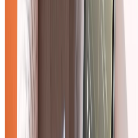
Hỗ trợ khách hàng
Mua hàng trả góp
Mua hàng online
Dịch vụ bảo hành mở rộng
Hình thức thanh toán
Tra cứu bảo hành
Tra cứu điểm XTMember
Hướng dẫn mua hàng trả góp
Dịch vụ bán hàng B2B
Chính sách
Bảo hành mở rộng
Chính sách dùng sản phẩm 7 ngày miễn phí
Chính sách đổi trả