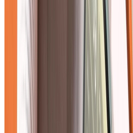
Hướng dẫn mua hàng trả góp
Dịch vụ bán hàng B2B
Chính sách
Bảo hành mở rộng
Chính sách dùng sản phẩm 7 ngày miễn phí
Chính sách đổi trả
Chính sách bảo hành
Chính sách bảo mật thông tin
Chính sách kiểm hàng
TỔNG ĐÀI HỖ TRỢ
Tư vấn mua hàng (miễn phí):
1800.6229
(08h30 - 21h30)
Khiếu nại - Góp ý: