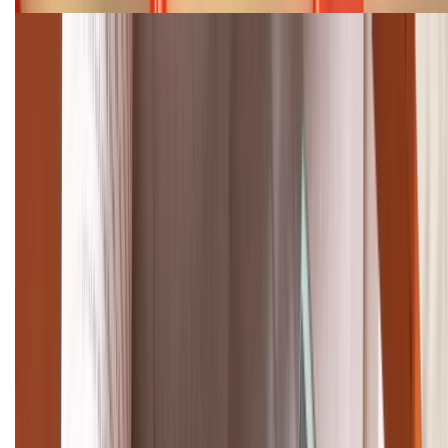
Cập nhật bảng giá điện thoại Samsung tháng 8:
Giảm đến 15.49 triệu
TỔNG ĐÀI HỖ TRỢ
(08H30 - 21H30)
Tư vấn mua hàng (miễn phí):
1800.6229
Khiếu nại - Góp ý:
088.99999.33
Bán hàng doanh nghiệp B2B:
088.99999.22