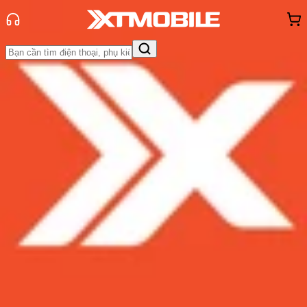
Trang chủ
Tin tức
Hỏi đáp
Tin Mới
Đánh Giá - Trên Tay
So Sánh
Tư vấn
Khuyến
mãi
Thủ thuật
Hỏi đáp
App - Game
Thông báo
Khách
hàng - Sự kiện
Xiaomi 15 nội địa khác gì quốc tế?
Mua bản nào tốt hơn?
Admin
Ngày đăng:
05/01/2025
Cập nhật:
05/01/2025