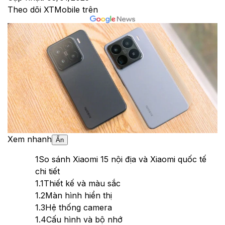
Theo dõi XTMobile trên
Xem nhanh
Ẩn
1
So sánh Xiaomi 15 nội địa và Xiaomi quốc tế
chi tiết
1.1
Thiết kế và màu sắc
1.2
Màn hình hiển thị
1.3
Hệ thống camera
1.4
Cấu hình và bộ nhớ