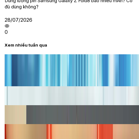
Dung lượng pin Samsung Galaxy Z Fold8 bao nhiêu mAh? Có
đủ dùng không?
28/07/2026
0
Xem nhiều tuần qua
Tư vấn
Bảng giá iPhone cũ mới nhất trong tháng 8 năm
2026, giá siêu hấp dẫn
Cập nhật bảng giá iPhone năm 2026: Giá tốt, ưu đãi
hấp dẫn
Cập nhật bảng giá Galaxy S23 (Plus, Ultra) cũ, mới
năm 2026
Bảng giá iPhone 15 cập nhật mới nhất tháng
08/2026