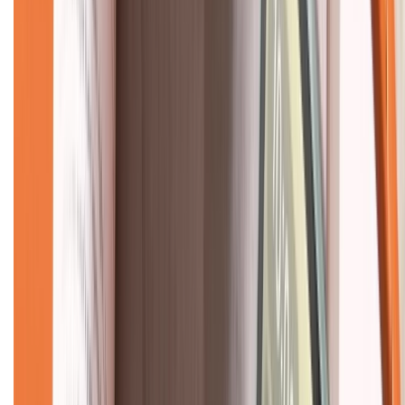
Về chúng tôi
Giới thiệu về XTMobile
Liên hệ hợp tác
Hệ thống cửa hàng bán lẻ
Về trang chủ
Hỗ trợ khách hàng
Mua hàng trả góp
Mua hàng online
Dịch vụ bảo hành mở rộng
Hình thức thanh toán
Tra cứu bảo hành
Tra cứu điểm XTMember