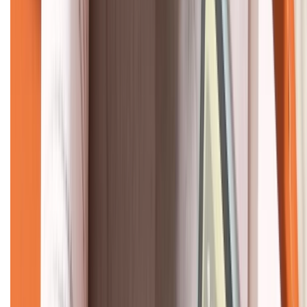
KẾT NỐI VỚI CHÚNG TÔI
CHỨNG NHẬN