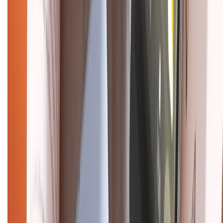
Tra cứu điểm XTMember
Hướng dẫn mua hàng trả góp
Dịch vụ bán hàng B2B
Chính sách
Bảo hành mở rộng
Chính sách dùng sản phẩm 7 ngày miễn phí
Chính sách đổi trả
Chính sách bảo hành
Chính sách bảo mật thông tin
Chính sách kiểm hàng
HỖ TRỢ THANH TOÁN