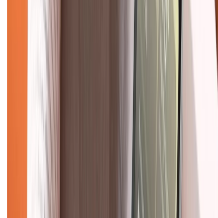
Chính sách bảo hành
Chính sách bảo mật thông tin
Chính sách kiểm hàng
TỔNG ĐÀI HỖ TRỢ
Tư vấn mua hàng (miễn phí):
1800.6229
(08h30 - 21h30)
Khiếu nại - Góp ý:
088.99999.33
(09h00 - 18h00)
Trung tâm bảo hành:
028.710.89898
(08h30 - 21h00)
KẾT NỐI VỚI CHÚNG TÔI