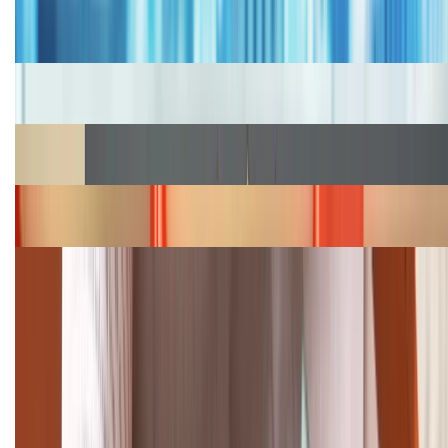
Bảng giá iPhone cũ mới nhất trong tháng 8 năm
2026, giá siêu hấp dẫn
Cập nhật bảng giá iPhone năm 2026: Giá tốt, ưu đãi
hấp dẫn
Cập nhật bảng giá Galaxy S23 (Plus, Ultra) cũ, mới
năm 2026
Bảng giá iPhone 15 cập nhật mới nhất tháng
08/2026
Cập nhật bảng giá điện thoại Samsung tháng 8:
Giảm đến 15.49 triệu
TỔNG ĐÀI HỖ TRỢ
(08H30 - 21H30)
Tư vấn mua hàng (miễn phí):