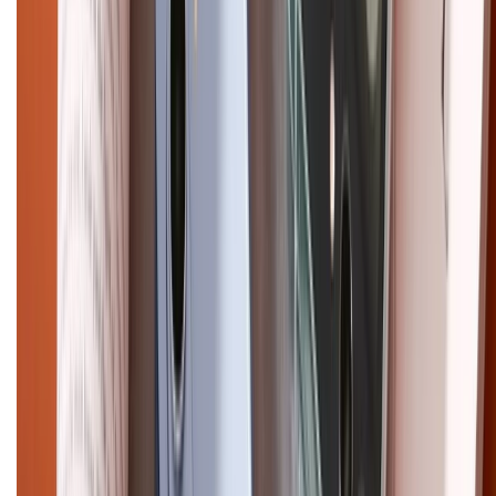
Điện thoại iPhone
iPhone 17 Pro Max
iPhone 17
Pro
iPhone 17
iPhone 16
iPhone 16 Pro Max
iPhone 15
Pro Max
iPhone 15
Điện thoại Samsung
Samsung S26
Ultra
Samsung S26
Samsung S25
iPhone cũ
iPhone 17
cũ
iPhone 16 cũ
iPhone 16 Pro Max cũ
Copyright @2012 HỘ KINH DOANH CỬA HÀNG ĐIỆN THOẠI DI ĐỘNG
XTMOBILE. Số GPKD: 41A8052143 – Cấp ngày 11/05/2023. Địa chỉ: 50
Trần Quang Khải, Phường Tân Định, Quận 1, TP.HCM. Điện thoại:
1800.6229 (Miễn Phí)
Email: xtmobile.sg@gmail.com. Chịu trách nhiệm nội dung: Lê Xuân
Hoà