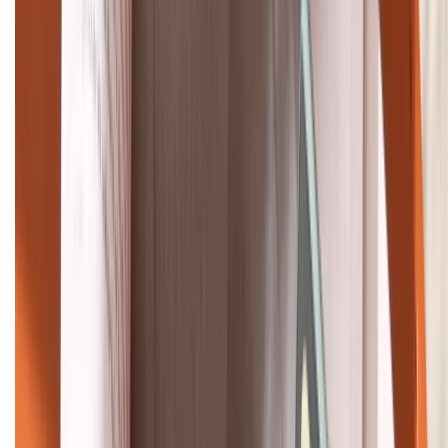
1800.6229
Khiếu nại - Góp ý:
088.99999.33
Bán hàng doanh nghiệp B2B:
088.99999.22
HỖ TRỢ THANH TOÁN