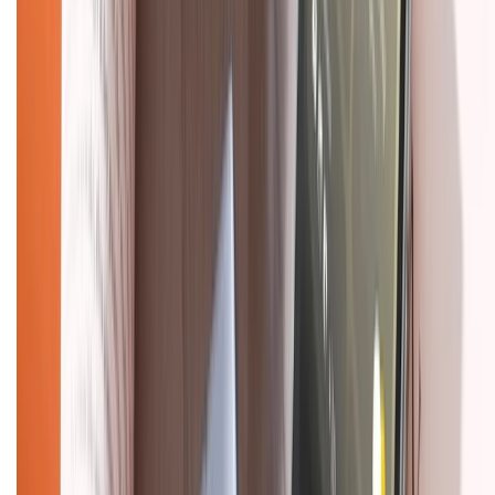
Về chúng tôi
Giới thiệu về XTMobile
Liên hệ hợp tác
Hệ thống cửa hàng bán lẻ
Về trang chủ
Hỗ trợ khách hàng
Mua hàng trả góp
Mua hàng online
Dịch vụ bảo hành mở rộng
Hình thức thanh toán
Tra cứu bảo hành