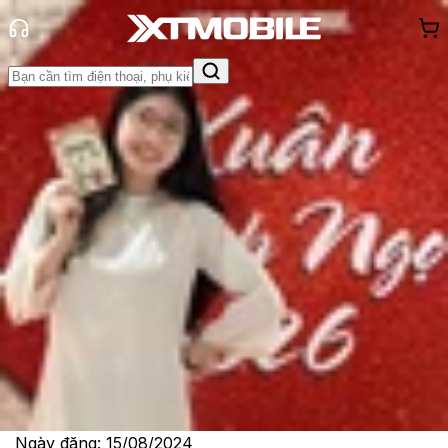
Trang chủ
Tin tức
Tin Mới
Tin Mới
Đánh Giá - Trên Tay
So Sánh
Tư vấn
Khuyến
mãi
Thủ thuật
Hỏi đáp
App - Game
Thông báo
Khách
hàng - Sự kiện
Bảng thông số kỹ thuật bị rò rỉ của
dòng Xiaomi 15 tiết lộ một số nâng
cấp tuyệt vời
Lê Thị Huỳnh Như
Ngày đăng:
15/08/2024