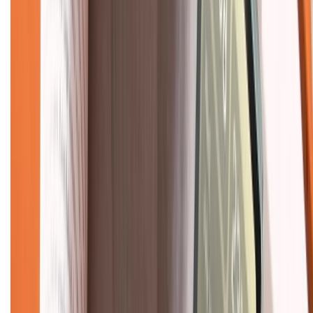
Mua hàng trả góp
Mua hàng online
Dịch vụ bảo hành mở rộng
Hình thức thanh toán
Tra cứu bảo hành
Tra cứu điểm XTMember
Hướng dẫn mua hàng trả góp
Dịch vụ bán hàng B2B
Chính sách
Bảo hành mở rộng
Chính sách dùng sản phẩm 7 ngày miễn phí
Chính sách đổi trả