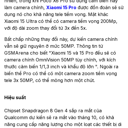
nhiên, trong khi Poco X6 Pro sử dụng cảm biến này
làm camera chính,
Xiaomi 15 Pro
được đồn đoán sẽ sử
dụng nó cho khả năng tele tiềm vọng. Mặt khác
Xiaomi 15 Ultra có thể có camera tiềm vọng 200Mp,
với độ dài zoom thay đổi từ 3x đến 5x.
Bất chấp những thay đổi này, dự kiến ​​camera chính
vẫn sẽ giữ nguyên ở mức 50MP. Thông tin từ
GSMArena cho biết "Xiaomi 15 và 15 Pro đều sẽ có
camera chính OmniVision 50MP tùy chỉnh, với kích
thước cảm biến 1/1,3 inch và khẩu độ lớn ". Ngoài ra
biến thể Pro có thể có một camera zoom tiềm vọng
tele 3x 50MP, có thể mỏng hơn một chút.
Hiệu suất
Chipset Snapdragon 8 Gen 4 sắp ra mắt của
Qualcomm dự kiến ​​sẽ ra mắt vào tháng 10, có khả
năng cung cấp năng lượng cho một loạt các thiết bị di