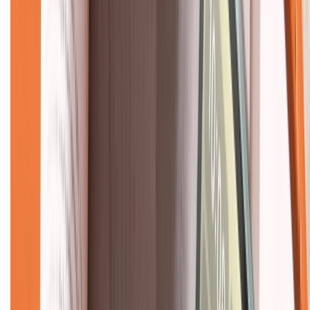
CHỨNG NHẬN
Về chúng tôi
Giới thiệu về XTMobile
Liên hệ hợp tác
Hệ thống cửa hàng bán lẻ
Về trang chủ
Hỗ trợ khách hàng