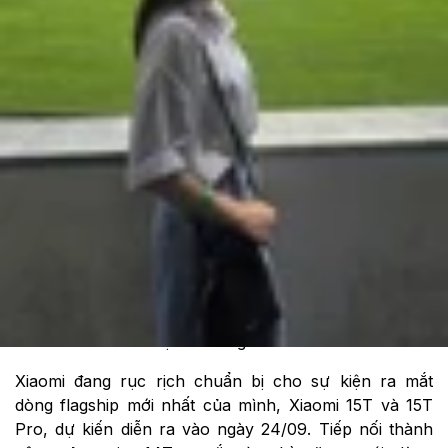
Theo dõi XTMobile trên
Xem nhanh
Ẩn
1
Ngày ra mắt Xiaomi 15T Series
2
Cấu hình dự kiến và giá bán
Xiaomi đang rục rịch chuẩn bị cho sự kiện ra mắt
dòng flagship mới nhất của mình, Xiaomi 15T và 15T
Pro, dự kiến diễn ra vào ngày 24/09. Tiếp nối thành