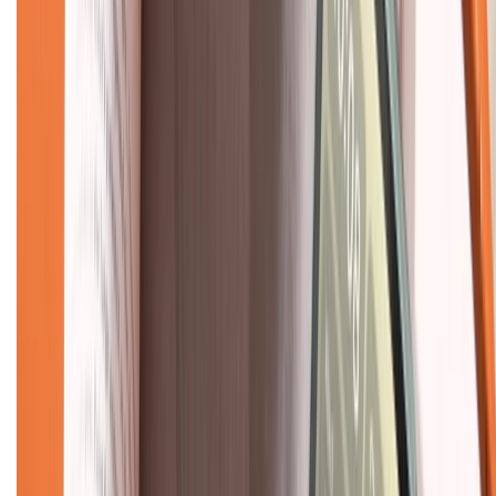
Về chúng tôi
Giới thiệu về XTMobile
Liên hệ hợp tác
Hệ thống cửa hàng bán lẻ
Về trang chủ
Hỗ trợ khách hàng
Mua hàng trả góp