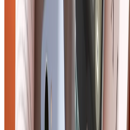
Hướng dẫn mua hàng trả góp
Dịch vụ bán hàng B2B
Chính sách
Bảo hành mở rộng
Chính sách dùng sản phẩm 7 ngày miễn phí
Chính sách đổi trả
Chính sách bảo hành
Chính sách bảo mật thông tin
Chính sách kiểm hàng
HỖ TRỢ THANH TOÁN