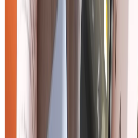
Về chúng tôi
Giới thiệu về XTMobile
Liên hệ hợp tác
Hệ thống cửa hàng bán lẻ
Về trang chủ
Hỗ trợ khách hàng
Mua hàng trả góp
Mua hàng online
Dịch vụ bảo hành mở rộng
Hình thức thanh toán
Tra cứu bảo hành
Tra cứu điểm XTMember