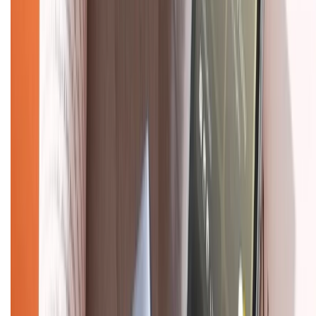
Chính sách bảo mật thông tin
Chính sách kiểm hàng
TỔNG ĐÀI HỖ TRỢ
Tư vấn mua hàng (miễn phí):
1800.6229
(08h30 - 21h30)
Khiếu nại - Góp ý:
088.99999.33
(09h00 - 18h00)
Trung tâm bảo hành:
028.710.89898
(08h30 - 21h00)
KẾT NỐI VỚI CHÚNG TÔI