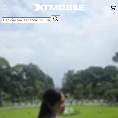
Trang chủ
Tin tức
Tin Mới
Tin Mới
Đánh Giá - Trên Tay
So Sánh
Tư vấn
Khuyến
mãi
Thủ thuật
Hỏi đáp
App - Game
Thông báo
Khách
hàng - Sự kiện
Xiaomi 15T series xác nhận ra mắt
vào ngày 21 tháng 09 sắp tới
Hồng Huệ
Ngày đăng:
09/09/2025
Cập nhật:
09/09/2025