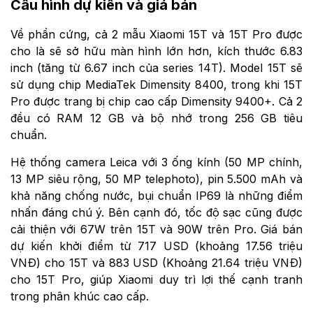
Cấu hình dự kiến và giá bán
Về phần cứng, cả 2 mẫu Xiaomi 15T và 15T Pro được
cho là sẽ sở hữu màn hình lớn hơn, kích thước 6.83
inch (tăng từ 6.67 inch của series 14T). Model 15T sẽ
sử dụng chip MediaTek Dimensity 8400, trong khi 15T
Pro được trang bị chip cao cấp Dimensity 9400+. Cả 2
đều có RAM 12 GB và bộ nhớ trong 256 GB tiêu
chuẩn.
Hệ thống camera Leica với 3 ống kính (50 MP chính,
13 MP siêu rộng, 50 MP telephoto), pin 5.500 mAh và
khả năng chống nước, bụi chuẩn IP69 là những điểm
nhấn đáng chú ý. Bên cạnh đó, tốc độ sạc cũng được
cải thiện với 67W trên 15T và 90W trên Pro. Giá bán
dự kiến khởi điểm từ 717 USD (khoảng 17.56 triệu
VNĐ) cho 15T và 883 USD (Khoảng 21.64 triệu VNĐ)
cho 15T Pro, giúp Xiaomi duy trì lợi thế cạnh tranh
trong phân khúc cao cấp.