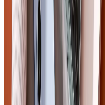
Điện thoại iPhone
iPhone 17 Pro Max
iPhone 17
Pro
iPhone 17
iPhone 16
iPhone 16 Pro Max
iPhone 15
Pro Max
iPhone 15
Điện thoại Samsung
Samsung S26
Ultra
Samsung S26
Samsung S25
iPhone cũ
iPhone 17
cũ
iPhone 16 cũ
iPhone 16 Pro Max cũ
Copyright @2012 HỘ KINH DOANH CỬA HÀNG ĐIỆN THOẠI DI ĐỘNG
XTMOBILE. Số GPKD: 41A8052143 – Cấp ngày 11/05/2023. Địa chỉ: 50
Trần Quang Khải, Phường Tân Định, Quận 1, TP.HCM. Điện thoại:
1800.6229 (Miễn Phí)
Email: xtmobile.sg@gmail.com. Chịu trách nhiệm nội dung: Lê Xuân
Hoà