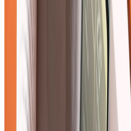
Mua hàng online
Dịch vụ bảo hành mở rộng
Hình thức thanh toán
Tra cứu bảo hành
Tra cứu điểm XTMember
Hướng dẫn mua hàng trả góp
Dịch vụ bán hàng B2B
Chính sách
Bảo hành mở rộng
Chính sách dùng sản phẩm 7 ngày miễn phí
Chính sách đổi trả
Chính sách bảo hành