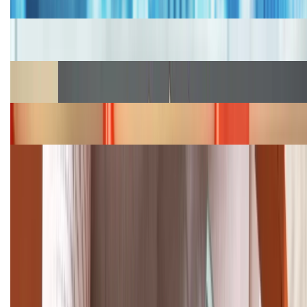
Cập nhật bảng giá iPhone năm 2026: Giá tốt, ưu đãi
hấp dẫn
Cập nhật bảng giá Galaxy S23 (Plus, Ultra) cũ, mới
năm 2026
Bảng giá iPhone 15 cập nhật mới nhất tháng
08/2026
Cập nhật bảng giá điện thoại Samsung tháng 8:
Giảm đến 15.49 triệu
TỔNG ĐÀI HỖ TRỢ
(08H30 - 21H30)
Tư vấn mua hàng (miễn phí):
1800.6229