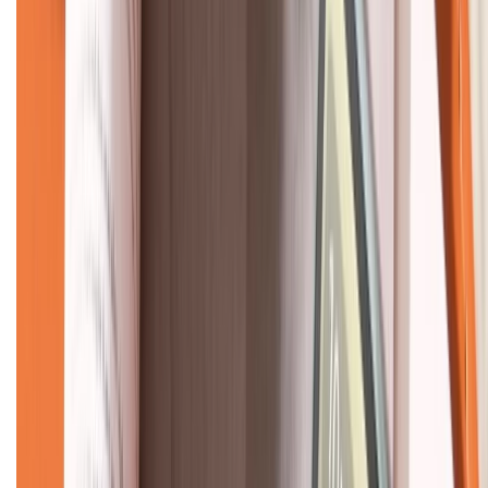
KẾT NỐI VỚI CHÚNG TÔI
CHỨNG NHẬN