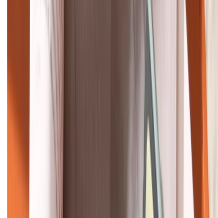
Khiếu nại - Góp ý:
088.99999.33
Bán hàng doanh nghiệp B2B:
088.99999.22
HỖ TRỢ THANH TOÁN