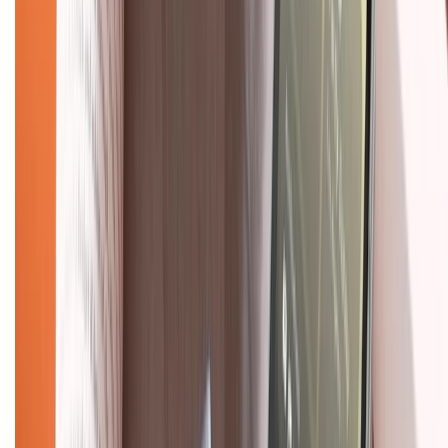
Chính sách bảo mật thông tin
Chính sách kiểm hàng
TỔNG ĐÀI HỖ TRỢ
Tư vấn mua hàng (miễn phí):
1800.6229
(08h30 - 21h30)
Khiếu nại - Góp ý:
088.99999.33
(09h00 - 18h00)
Trung tâm bảo hành:
028.710.89898
(08h30 - 21h00)
KẾT NỐI VỚI CHÚNG TÔI