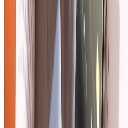
Về chúng tôi
Giới thiệu về XTMobile
Liên hệ hợp tác
Hệ thống cửa hàng bán lẻ
Về trang chủ
Hỗ trợ khách hàng
Mua hàng trả góp
Mua hàng online
Dịch vụ bảo hành mở rộng
Hình thức thanh toán
Tra cứu bảo hành
Tra cứu điểm XTMember