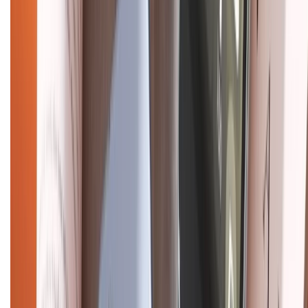
Hướng dẫn mua hàng trả góp
Dịch vụ bán hàng B2B
Chính sách
Bảo hành mở rộng
Chính sách dùng sản phẩm 7 ngày miễn phí
Chính sách đổi trả
Chính sách bảo hành
Chính sách bảo mật thông tin
Chính sách kiểm hàng
HỖ TRỢ THANH TOÁN