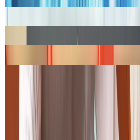
Cập nhật bảng giá iPhone năm 2026: Giá tốt, ưu đãi
hấp dẫn
Cập nhật bảng giá Galaxy S23 (Plus, Ultra) cũ, mới
năm 2026
Bảng giá iPhone 15 cập nhật mới nhất tháng
08/2026
Cập nhật bảng giá điện thoại Samsung tháng 8:
Giảm đến 15.49 triệu
TỔNG ĐÀI HỖ TRỢ
(08H30 - 21H30)
Tư vấn mua hàng (miễn phí):
1800.6229