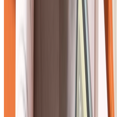
KẾT NỐI VỚI CHÚNG TÔI
CHỨNG NHẬN