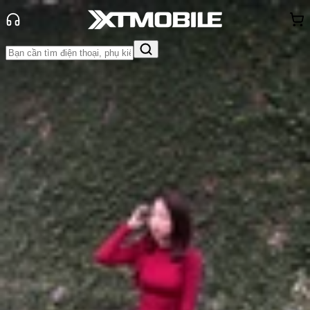
Trang chủ
Tin tức
Tin Mới
Tin Mới
Đánh Giá - Trên Tay
So Sánh
Tư vấn
Khuyến
mãi
Thủ thuật
Hỏi đáp
App - Game
Thông báo
Khách
hàng - Sự kiện
Xiaomi 15 Ultra lộ thông số camera
và loạt thông tin quan trọng từ buổi
livestream
Anh Thư
Ngày đăng:
24/02/2025