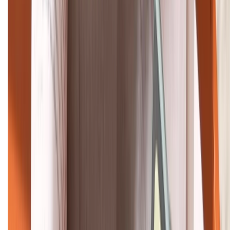
Khiếu nại - Góp ý:
088.99999.33
Bán hàng doanh nghiệp B2B:
088.99999.22
HỖ TRỢ THANH TOÁN