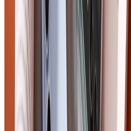
Điện thoại iPhone
iPhone 17 Pro Max
iPhone 17
Pro
iPhone 17
iPhone 16
iPhone 16 Pro Max
iPhone 15
Pro Max
iPhone 15
Điện thoại Samsung
Samsung S26
Ultra
Samsung S26
Samsung S25
iPhone cũ
iPhone 17
cũ
iPhone 16 cũ
iPhone 16 Pro Max cũ
Copyright @2012 HỘ KINH DOANH CỬA HÀNG ĐIỆN THOẠI DI ĐỘNG
XTMOBILE. Số GPKD: 41A8052143 – Cấp ngày 11/05/2023. Địa chỉ: 50
Trần Quang Khải, Phường Tân Định, Quận 1, TP.HCM. Điện thoại:
1800.6229 (Miễn Phí)
Email: xtmobile.sg@gmail.com. Chịu trách nhiệm nội dung: Lê Xuân
Hoà