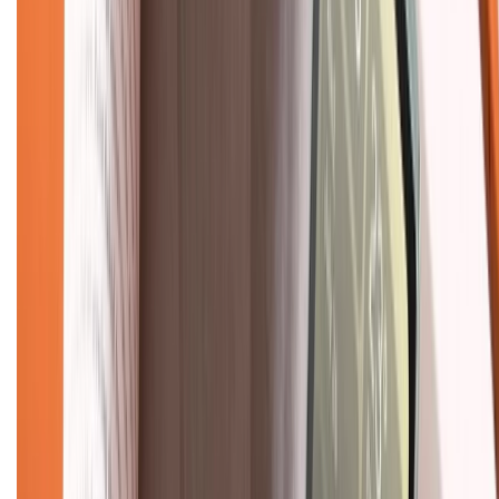
Mua hàng online
Dịch vụ bảo hành mở rộng
Hình thức thanh toán
Tra cứu bảo hành
Tra cứu điểm XTMember
Hướng dẫn mua hàng trả góp
Dịch vụ bán hàng B2B
Chính sách
Bảo hành mở rộng
Chính sách dùng sản phẩm 7 ngày miễn phí
Chính sách đổi trả
Chính sách bảo hành