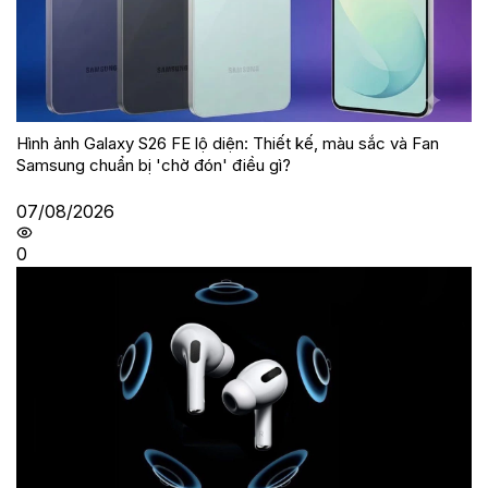
Hình ảnh Galaxy S26 FE lộ diện: Thiết kế, màu sắc và Fan
Samsung chuẩn bị 'chờ đón' điều gì?
07/08/2026
0