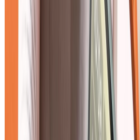
Về chúng tôi
Giới thiệu về XTMobile
Liên hệ hợp tác
Hệ thống cửa hàng bán lẻ
Về trang chủ
Hỗ trợ khách hàng
Mua hàng trả góp