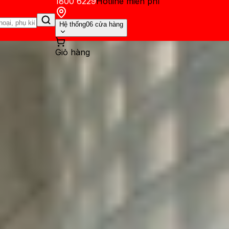
1800 6229
Hotline miễn phí
Hệ thống
06 cửa hàng
Giỏ hàng
ến mãi
Thủ thuật
Hỏi đáp
App - Game
Thông báo
Khách hàng 
Ưu, nhược điểm của chuẩn s