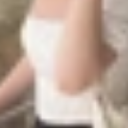
ification, là tiêu chuẩn sạc nhanh thống nhất được thiết
O
, Vivo và Xiaomi. Mục tiêu cốt lõi của UFCS là tạo ra mộ
 nối từ các thương hiệu khác nhau có thể tương thích hoàn 