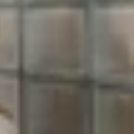
 mạnh mẽ trong thời gian gần đây? Trong nhiều
đi kèm nếu muốn đạt tốc độ tối đa. Không chỉ gây
 như một giải pháp nhằm giải quyết bài toán này,
chuẩn sạc gì, hoạt động ra sao và có điểm gì nổi