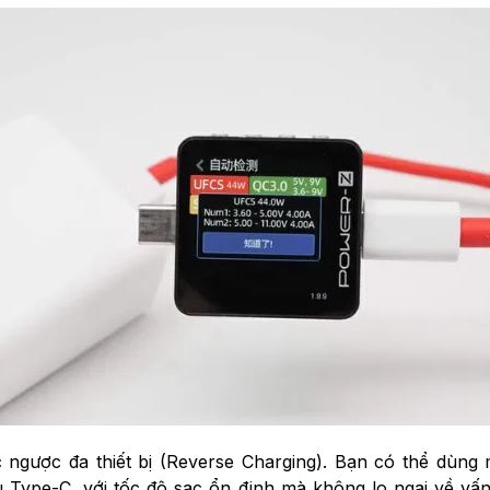
ngược đa thiết bị (Reverse Charging). Bạn có thể dùng 
 Type-C, với tốc độ sạc ổn định mà không lo ngại về vấn 