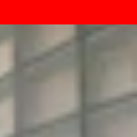
- Sự kiện
ạc UFCS