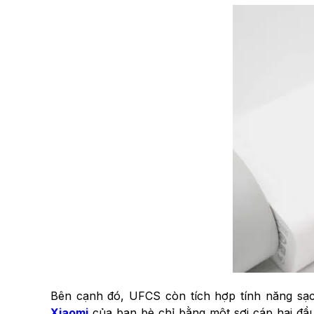
Bên cạnh đó, UFCS còn tích hợp tính năng sạc 
Xiaomi
của bạn bè chỉ bằng một sợi cáp hai đầu