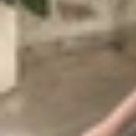
UFCS là chuẩn sạc gì?
UFCS, viết tắt của Universal Fast Charging Spec
Quốc (CCSA) cùng sự bắt tay của Huawei,
OPP
cho phép các thiết bị di động, bộ sạc và cáp kết