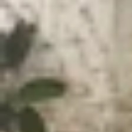
Xem nhanh
Ẩn
1
UFCS là chuẩn sạc gì?
2
Nguyên lý hoạt động của UFCS
3
Ưu, nhược điểm của chuẩn sạc UFCS
4
UFCS khác gì các chuẩn sạc khác?
5
Thiết bị nào hỗ trợ chuẩn sạc UFCS?
6
Lời kết
UFCS là chuẩn sạc gì
và vì sao tiêu chuẩn này
năm, mỗi hãng điện thoại lại phát triển một chu
bất tiện, điều này còn làm tăng chi phí và hạn ch
Chính vì vậy, xu hướng xây dựng một chuẩn sạc c
mang đến một hệ sinh thái sạc thống nhất, linh 
bật? Nội dung dưới đây sẽ giúp bạn hiểu rõ hơn!