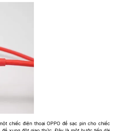
một chiếc điện thoại OPPO để sạc pin cho chiếc
đề xung đột giao thức. Đây là một bước tiến dài