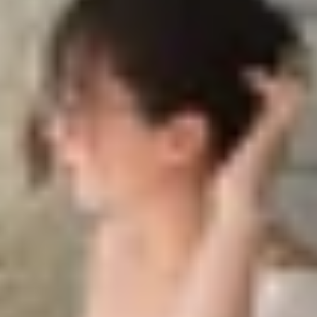
 đang được nhiều hãng smartphone Trung Quốc thúc đẩy
ẩn sạc riêng, khiến bạn phải sử dụng đúng củ sạc và cáp 
ế trải nghiệm sử dụng trong thực tế.
hung đang trở nên cần thiết hơn bao giờ hết. UFCS ra đời
hoạt và thân thiện hơn với người dùng. Vậy cụ thể UFCS là 