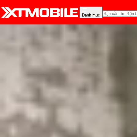
Danh mục
Trang chủ
Tin tức
Hỏi đáp
Tin Mới
Đánh Giá - Trên Tay
So Sánh
Tư vấn
Khuy
UFCS là chuẩn sạc gì? 
Triệu Vy
Ngày đăng:
27/03/2026
Cập nhật:
11/07/2026
Theo dõi XTMobile trên