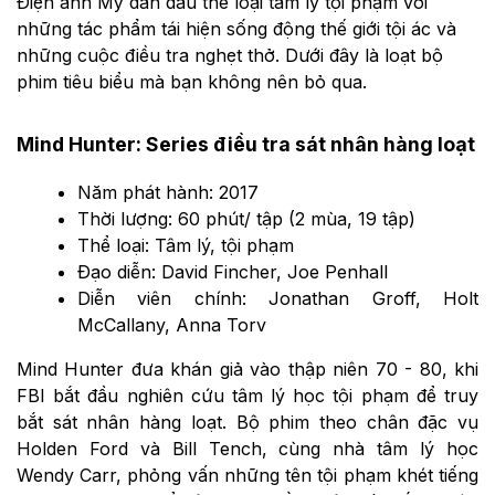
Điện ảnh Mỹ dẫn đầu thể loại tâm lý tội phạm với
những tác phẩm tái hiện sống động thế giới tội ác và
những cuộc điều tra nghẹt thở. Dưới đây là loạt bộ
phim tiêu biểu mà bạn không nên bỏ qua.
Mind Hunter: Series điều tra sát nhân hàng loạt
Năm phát hành: 2017
Thời lượng: 60 phút/ tập (2 mùa, 19 tập)
Thể loại: Tâm lý, tội phạm
Đạo diễn: David Fincher, Joe Penhall
Diễn viên chính: Jonathan Groff, Holt
McCallany, Anna Torv
Mind Hunter đưa khán giả vào thập niên 70 - 80, khi
FBI bắt đầu nghiên cứu tâm lý học tội phạm để truy
bắt sát nhân hàng loạt. Bộ phim theo chân đặc vụ
Holden Ford và Bill Tench, cùng nhà tâm lý học
Wendy Carr, phỏng vấn những tên tội phạm khét tiếng