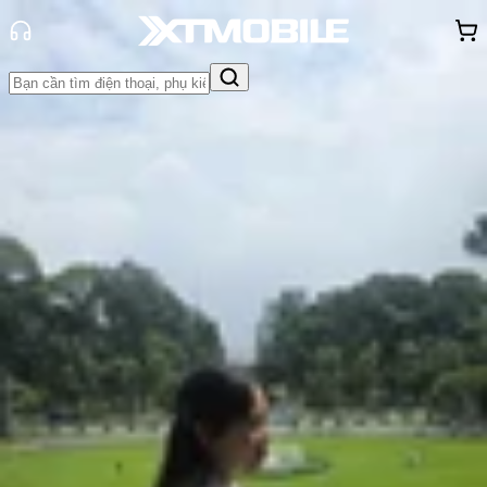
Trang chủ
Tin tức
App - Game
Tin Mới
Đánh Giá - Trên Tay
So Sánh
Tư vấn
Khuyến
mãi
Thủ thuật
Hỏi đáp
App - Game
Thông báo
Khách
hàng - Sự kiện
Top phim tâm lý tội phạm kịch tính,
hấp dẫn, mới nhất năm 2025
Hồng Huệ
Ngày đăng:
18/09/2025
Cập nhật:
18/09/2025