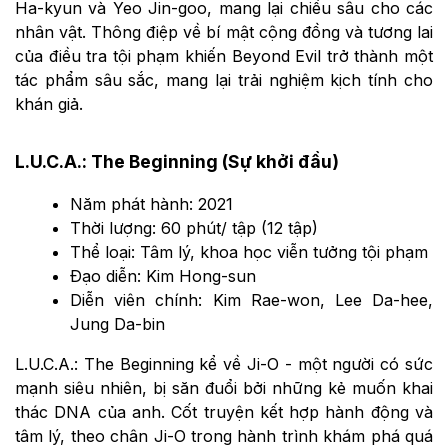
Ha-kyun và Yeo Jin-goo, mang lại chiều sâu cho các
nhân vật. Thông điệp về bí mật cộng đồng và tương lai
của điều tra tội phạm khiến Beyond Evil trở thành một
tác phẩm sâu sắc, mang lại trải nghiệm kịch tính cho
khán giả.
L.U.C.A.: The Beginning (Sự khởi đầu)
Năm phát hành: 2021
Thời lượng: 60 phút/ tập (12 tập)
Thể loại: Tâm lý, khoa học viễn tưởng tội phạm
Đạo diễn: Kim Hong-sun
Diễn viên chính: Kim Rae-won, Lee Da-hee,
Jung Da-bin
L.U.C.A.: The Beginning kể về Ji-O - một người có sức
mạnh siêu nhiên, bị săn đuổi bởi những kẻ muốn khai
thác DNA của anh. Cốt truyện kết hợp hành động và
tâm lý, theo chân Ji-O trong hành trình khám phá quá