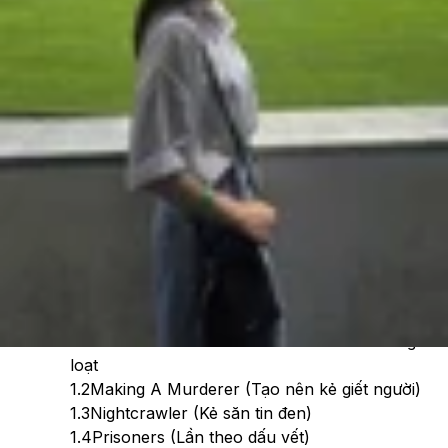
Theo dõi XTMobile trên
Xem nhanh
Ẩn
1
Top phim tâm lý tội phạm Mỹ hay nhất
1.1
Mind Hunter: Series điều tra sát nhân hàng
loạt
1.2
Making A Murderer (Tạo nên kẻ giết người)
1.3
Nightcrawler (Kẻ săn tin đen)
1.4
Prisoners (Lần theo dấu vết)