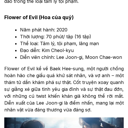
đáo trong thể loại tâm lý tội phạm.
Flower of Evil (Hoa của quỷ)
Năm phát hành: 2020
Thời lượng: 70 phút/ tập (16 tập)
Thể loại: Tâm lý, tội phạm, lãng mạn
Đạo diễn: Kim Cheol-kyu
Diễn viên chính: Lee Joon-gi, Moon Chae-won
Flower of Evil kể về Baek Hee-sung, một người chồng
hoàn hảo che giấu quá khứ sát nhân, và vợ anh – một
thám tử dần khám phá sự thật. Cốt truyện xoay quanh
sự giằng xé giữa tình yêu gia đình và sự thật đau đớn,
với những cú twist khiến khán giả không thể rời mắt.
Diễn xuất của Lee Joon-gi là điểm nhấn, mang lại một
nhân vật vừa đáng thương vừa đáng sợ.