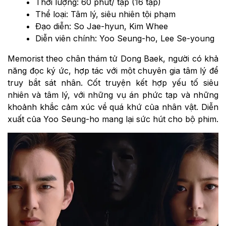
Thời lượng: 60 phút/ tập (16 tập)
Thể loại: Tâm lý, siêu nhiên tội phạm
Đạo diễn: So Jae-hyun, Kim Whee
Diễn viên chính: Yoo Seung-ho, Lee Se-young
Memorist theo chân thám tử Dong Baek, người có khả
năng đọc ký ức, hợp tác với một chuyên gia tâm lý để
truy bắt sát nhân. Cốt truyện kết hợp yếu tố siêu
nhiên và tâm lý, với những vụ án phức tạp và những
khoảnh khắc cảm xúc về quá khứ của nhân vật. Diễn
xuất của Yoo Seung-ho mang lại sức hút cho bộ phim.