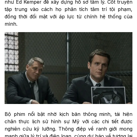
như Ed Kemper để xây dựng hồ sơ tâm lý. Cốt truyện
tập trung vào cách họ phân tích tâm trí tội phạm,
đồng thời đối mặt với áp lực từ chính hệ thống của
mình.
Bộ phim nổi bật nhờ kịch bản thông minh, tái hiện
chân thực lịch sử hình sự Mỹ với các chi tiết được
nghiên cứu kỹ lưỡng. Thông điệp về ranh giới mong
manh giữa lý trí và điên loạn, cùng dự báo về tương lai