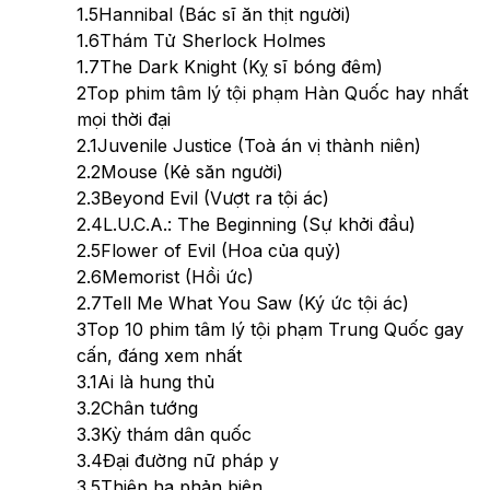
1.5
Hannibal (Bác sĩ ăn thịt người)
1.6
Thám Tử Sherlock Holmes
1.7
The Dark Knight (Kỵ sĩ bóng đêm)
2
Top phim tâm lý tội phạm Hàn Quốc hay nhất
mọi thời đại
2.1
Juvenile Justice (Toà án vị thành niên)
2.2
Mouse (Kẻ săn người)
2.3
Beyond Evil (Vượt ra tội ác)
2.4
L.U.C.A.: The Beginning (Sự khởi đầu)
2.5
Flower of Evil (Hoa của quỷ)
2.6
Memorist (Hồi ức)
2.7
Tell Me What You Saw (Ký ức tội ác)
3
Top 10 phim tâm lý tội phạm Trung Quốc gay
cấn, đáng xem nhất
3.1
Ai là hung thủ
3.2
Chân tướng
3.3
Kỳ thám dân quốc
3.4
Đại đường nữ pháp y
3.5
Thiên hạ phản biện