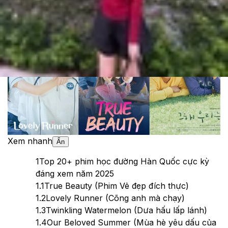
Theo dõi XTMobile trên
Xem nhanh
Ẩn
1
Top 20+ phim học đường Hàn Quốc cực kỳ
đáng xem năm 2025
1.1
True Beauty (Phim Vẻ đẹp đích thực)
1.2
Lovely Runner (Cõng anh mà chạy)
1.3
Twinkling Watermelon (Dưa hấu lấp lánh)
1.4
Our Beloved Summer (Mùa hè yêu dấu của