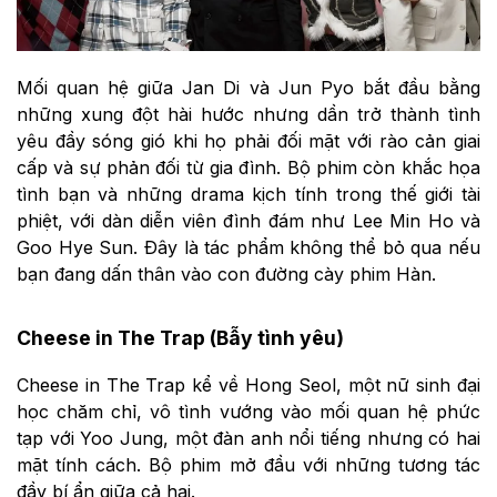
Mối quan hệ giữa Jan Di và Jun Pyo bắt đầu bằng
những xung đột hài hước nhưng dần trở thành tình
yêu đầy sóng gió khi họ phải đối mặt với rào cản giai
cấp và sự phản đối từ gia đình. Bộ phim còn khắc họa
tình bạn và những drama kịch tính trong thế giới tài
phiệt, với dàn diễn viên đình đám như Lee Min Ho và
Goo Hye Sun. Đây là tác phẩm không thể bỏ qua nếu
bạn đang dấn thân vào con đường cày phim Hàn.
Cheese in The Trap (Bẫy tình yêu)
Cheese in The Trap kể về Hong Seol, một nữ sinh đại
học chăm chỉ, vô tình vướng vào mối quan hệ phức
tạp với Yoo Jung, một đàn anh nổi tiếng nhưng có hai
mặt tính cách. Bộ phim mở đầu với những tương tác
đầy bí ẩn giữa cả hai.