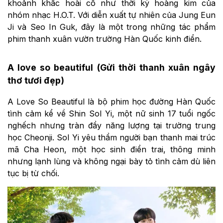
khoảnh khắc hoài cổ như thời kỳ hoàng kim của
nhóm nhạc H.O.T. Với diễn xuất tự nhiên của Jung Eun
Ji và Seo In Guk, đây là một trong những tác phẩm
phim thanh xuân vườn trường Hàn Quốc kinh điển.
A love so beautiful (Gửi thời thanh xuân ngây
thơ tươi đẹp)
A Love So Beautiful là bộ phim học đường Hàn Quốc
tình cảm kể về Shin Sol Yi, một nữ sinh 17 tuổi ngốc
nghếch nhưng tràn đầy năng lượng tại trường trung
học Cheonji. Sol Yi yêu thầm người bạn thanh mai trúc
mã Cha Heon, một học sinh điển trai, thông minh
nhưng lạnh lùng và không ngại bày tỏ tình cảm dù liên
tục bị từ chối.