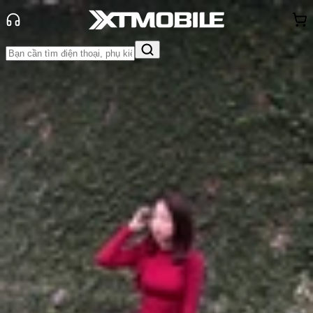
Trang chủ
Tin tức
App - Game
Tin Mới
Đánh Giá - Trên Tay
So Sánh
Tư vấn
Khuyến
mãi
Thủ thuật
Hỏi đáp
App - Game
Thông báo
Khách
hàng - Sự kiện
Tổng hợp list phim học đường Hàn
Quốc mà bạn nhất định phải xem
Anh Thư
Ngày đăng:
19/04/2025
Cập nhật:
19/04/2025