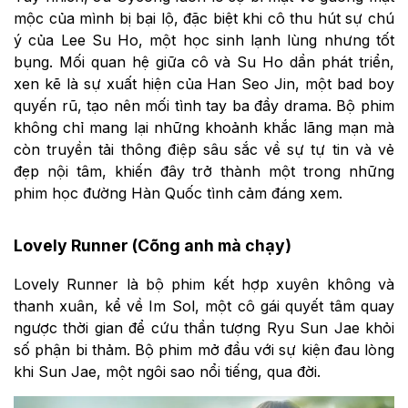
mộc của mình bị bại lộ, đặc biệt khi cô thu hút sự chú
ý của Lee Su Ho, một học sinh lạnh lùng nhưng tốt
bụng. Mối quan hệ giữa cô và Su Ho dần phát triển,
xen kẽ là sự xuất hiện của Han Seo Jin, một bad boy
quyến rũ, tạo nên mối tình tay ba đầy drama. Bộ phim
không chỉ mang lại những khoảnh khắc lãng mạn mà
còn truyền tải thông điệp sâu sắc về sự tự tin và vẻ
đẹp nội tâm, khiến đây trở thành một trong những
phim học đường Hàn Quốc tình cảm đáng xem.
Lovely Runner (Cõng anh mà chạy)
Lovely Runner là bộ phim kết hợp xuyên không và
thanh xuân, kể về Im Sol, một cô gái quyết tâm quay
ngược thời gian để cứu thần tượng Ryu Sun Jae khỏi
số phận bi thảm. Bộ phim mở đầu với sự kiện đau lòng
khi Sun Jae, một ngôi sao nổi tiếng, qua đời.