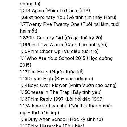
chúng ta)
1.5
18 Again (Phim Trở lại tuổi 18)
1.6
Extraordinary You (Vô tình tìm thấy Haru)
1.7
Twenty Five Twenty One (Tuổi hai lăm, tuổi
hai mốt)
1.8
20th Century Girl (Cô gái thế kỷ 20)
1.9
Phim Love Alarm (Cảnh báo tình yêu)
1.10
Phim Cheer Up (Vũ điệu tuổi trẻ)
1.11
Who Are You: School 2015 (Học đường
2015)
1.12
The Heirs (Người thừa kế)
1.13
Dream High (Bay cao ước mơ)
1.14
Boys Over Flower (Phim Vườn sao băng)
1.15
Cheese in The Trap (Bẫy tình yêu)
1.16
Phim Reply 1997 (Lời hồi đáp 1997)
1.17
A love so beautiful (Gửi thời thanh xuân
ngây thơ tươi đẹp)
1.18
Duty After School (Học kỳ sinh tử)
1.19
Phim Hierarchy (Thứ bậc)