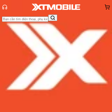
Trang chủ
Tin tức
Tư vấn
Tin Mới
Đánh Giá - Trên Tay
So Sánh
Tư vấn
Khuyến
mãi
Thủ thuật
Hỏi đáp
App - Game
Thông báo
Khách
hàng - Sự kiện
Top những smartphone 128GB
đáng mua nhất dịp cuối năm 2022
Admin
Ngày đăng:
19/11/2022
Cập nhật:
19/11/2022