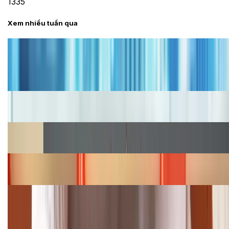
1335
Xem nhiều tuần qua
Tư vấn
Bảng giá iPhone cũ mới nhất trong tháng 8 năm
2026, giá siêu hấp dẫn
Cập nhật bảng giá iPhone năm 2026: Giá tốt, ưu đãi
hấp dẫn
Cập nhật bảng giá Galaxy S23 (Plus, Ultra) cũ, mới
năm 2026
Bảng giá iPhone 15 cập nhật mới nhất tháng
08/2026
Cập nhật bảng giá điện thoại Samsung tháng 8:
Giảm đến 15.49 triệu
TỔNG ĐÀI HỖ TRỢ