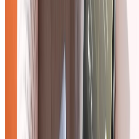
Dịch vụ bảo hành mở rộng
Hình thức thanh toán
Tra cứu bảo hành
Tra cứu điểm XTMember
Hướng dẫn mua hàng trả góp
Dịch vụ bán hàng B2B
Chính sách
Bảo hành mở rộng
Chính sách dùng sản phẩm 7 ngày miễn phí
Chính sách đổi trả
Chính sách bảo hành
Chính sách bảo mật thông tin
Chính sách kiểm hàng