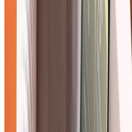
028.710.89898
(08h30 - 21h00)
KẾT NỐI VỚI CHÚNG TÔI
Về chúng tôi
Giới thiệu về XTMobile
Liên hệ hợp tác
Hệ thống cửa hàng bán lẻ
Về trang chủ
Hỗ trợ khách hàng
Mua hàng trả góp
Mua hàng online