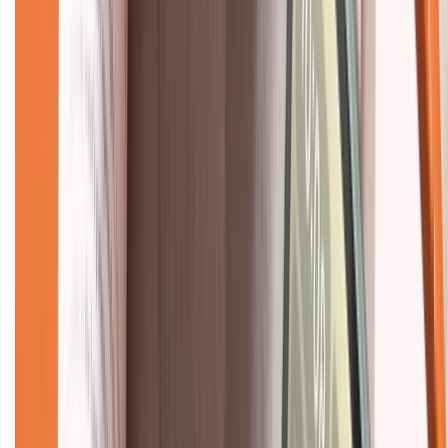
Hệ thống cửa hàng bán lẻ
Về trang chủ
Hỗ trợ khách hàng
Mua hàng trả góp
Mua hàng online
Dịch vụ bảo hành mở rộng
Hình thức thanh toán
Tra cứu bảo hành
Tra cứu điểm XTMember
Hướng dẫn mua hàng trả góp
Dịch vụ bán hàng B2B
Chính sách