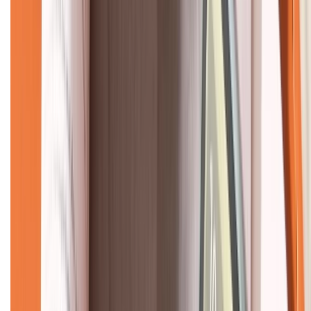
CHỨNG NHẬN
Về chúng tôi
Giới thiệu về XTMobile
Liên hệ hợp tác