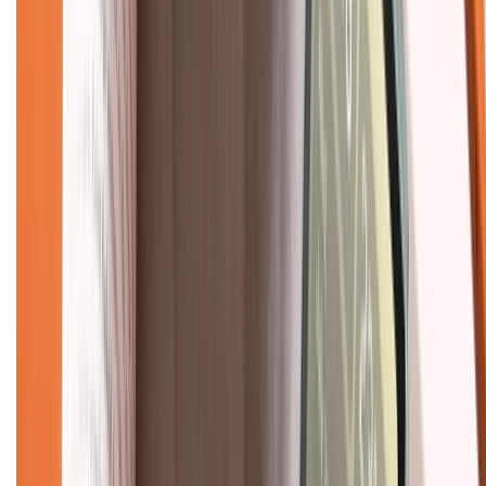
Bảo hành mở rộng
Chính sách dùng sản phẩm 7 ngày miễn phí
Chính sách đổi trả
Chính sách bảo hành
Chính sách bảo mật thông tin
Chính sách kiểm hàng
TỔNG ĐÀI HỖ TRỢ
Tư vấn mua hàng (miễn phí):
1800.6229
(08h30 - 21h30)
Khiếu nại - Góp ý:
088.99999.33
(09h00 - 18h00)
Trung tâm bảo hành: