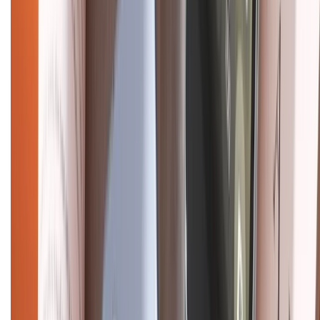
Điện thoại iPhone
iPhone 17 Pro Max
iPhone 17
Pro
iPhone 17
iPhone 16
iPhone 16 Pro Max
iPhone 15
Pro Max
iPhone 15
Điện thoại Samsung
Samsung S26
Ultra
Samsung S26
Samsung S25
iPhone cũ
iPhone 17
cũ
iPhone 16 cũ
iPhone 16 Pro Max cũ
Copyright @2012 HỘ KINH DOANH CỬA HÀNG ĐIỆN THOẠI DI ĐỘNG
XTMOBILE. Số GPKD: 41A8052143 – Cấp ngày 11/05/2023. Địa chỉ: 50
Trần Quang Khải, Phường Tân Định, Quận 1, TP.HCM. Điện thoại:
1800.6229 (Miễn Phí)
Email: xtmobile.sg@gmail.com. Chịu trách nhiệm nội dung: Lê Xuân
Hoà