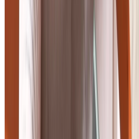
(08H30 - 21H30)
Tư vấn mua hàng (miễn phí):
1800.6229
Khiếu nại - Góp ý:
088.99999.33
Bán hàng doanh nghiệp B2B:
088.99999.22
HỖ TRỢ THANH TOÁN