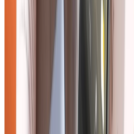
HỖ TRỢ THANH TOÁN
CHỨNG NHẬN