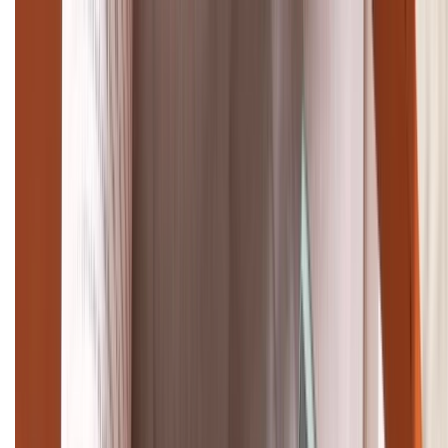
Giảm đến 15.49 triệu
TỔNG ĐÀI HỖ TRỢ
(08H30 - 21H30)
Tư vấn mua hàng (miễn phí):
1800.6229
Khiếu nại - Góp ý:
088.99999.33
Bán hàng doanh nghiệp B2B:
088.99999.22