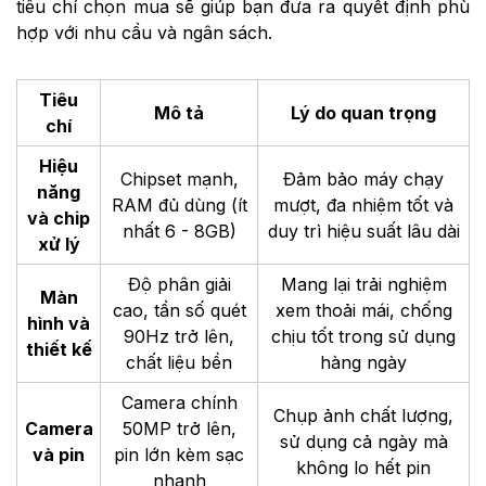
tiêu chí chọn mua sẽ giúp bạn đưa ra quyết định phù
hợp với nhu cầu và ngân sách.
Tiêu
Mô tả
Lý do quan trọng
chí
Hiệu
Chipset mạnh,
Đảm bảo máy chạy
năng
RAM đủ dùng (ít
mượt, đa nhiệm tốt và
và chip
nhất 6 - 8GB)
duy trì hiệu suất lâu dài
xử lý
Độ phân giải
Mang lại trải nghiệm
Màn
cao, tần số quét
xem thoải mái, chống
hình và
90Hz trở lên,
chịu tốt trong sử dụng
thiết kế
chất liệu bền
hàng ngày
Camera chính
Chụp ảnh chất lượng,
Camera
50MP trở lên,
sử dụng cả ngày mà
và pin
pin lớn kèm sạc
không lo hết pin
nhanh