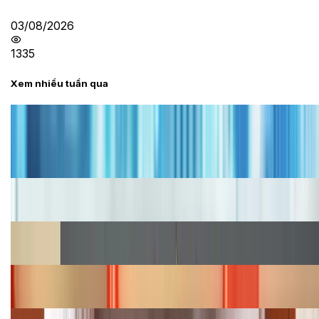
03/08/2026
1335
Xem nhiều tuần qua
Tư vấn
Bảng giá iPhone cũ mới nhất trong tháng 8 năm
2026, giá siêu hấp dẫn
Cập nhật bảng giá iPhone năm 2026: Giá tốt, ưu đãi
hấp dẫn
Cập nhật bảng giá Galaxy S23 (Plus, Ultra) cũ, mới
năm 2026
Bảng giá iPhone 15 cập nhật mới nhất tháng
08/2026
Cập nhật bảng giá điện thoại Samsung tháng 8: