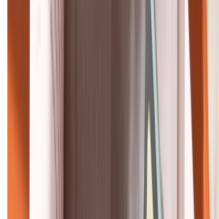
HỖ TRỢ THANH TOÁN
KẾT NỐI VỚI CHÚNG TÔI