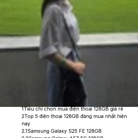
Cập nhật:
04/06/2026
Theo dõi XTMobile trên
Xem nhanh
Ẩn
1
Tiêu chí chọn mua điện thoại 128GB giá rẻ
2
Top 5 điện thoại 128GB đáng mua nhất hiện
nay
2.1
Samsung Galaxy S25 FE 128GB