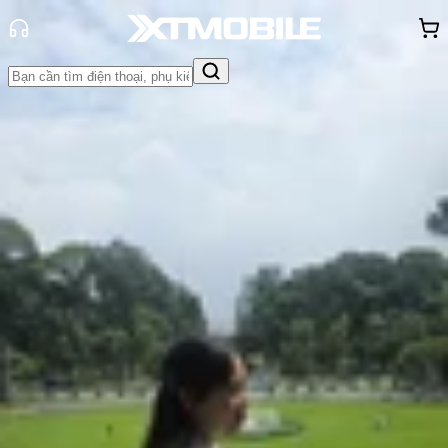
Trang chủ
Tin tức
Tư vấn
Tin Mới
Đánh Giá - Trên Tay
So Sánh
Tư vấn
Khuyến
mãi
Thủ thuật
Hỏi đáp
App - Game
Thông báo
Khách
hàng - Sự kiện
Top 5 điện thoại Samsung 128GB
chất lượng, đáng xuống tiền nhất
hiện nay
Hồng Huệ
Ngày đăng:
04/06/2026