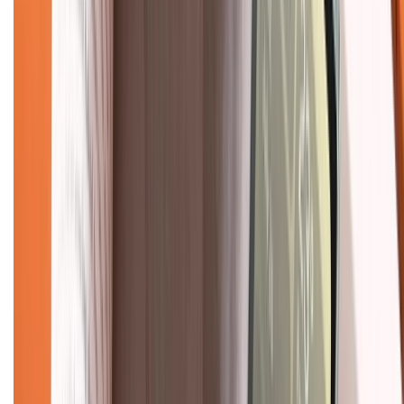
Khiếu nại - Góp ý:
088.99999.33
(09h00 - 18h00)
Trung tâm bảo hành:
028.710.89898
(08h30 - 21h00)
KẾT NỐI VỚI CHÚNG TÔI
Về chúng tôi
Giới thiệu về XTMobile
Liên hệ hợp tác
Hệ thống cửa hàng bán lẻ
Về trang chủ