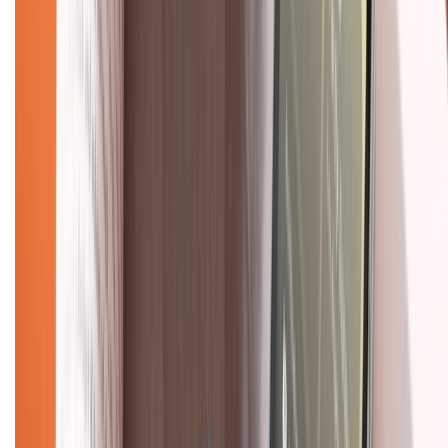
Hỗ trợ khách hàng
Mua hàng trả góp
Mua hàng online
Dịch vụ bảo hành mở rộng
Hình thức thanh toán
Tra cứu bảo hành
Tra cứu điểm XTMember
Hướng dẫn mua hàng trả góp
Dịch vụ bán hàng B2B
Chính sách
Bảo hành mở rộng
Chính sách dùng sản phẩm 7 ngày miễn phí