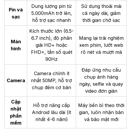
Dung lượng pin từ
Sử dụng thoải mái
Pin và
5.000mAh trở lên,
cả ngày dài, giảm
sạc
hỗ trợ sạc nhanh
thời gian chờ sạc
Kích thước lớn (6.5-
6.7 inch), độ phân
Mang lại trải nghiệm
Màn
giải HD+ hoặc
xem phim, lướt web
hình
FHD+, tần số quét
rõ nét và mượt mà
90Hz
Đáp ứng nhu cầu
Camera chính ít
chụp ảnh hàng
Camera
nhất 50MP, hỗ trợ
ngày, selfie và quay
chụp đêm cơ bản
video đơn giản
Cập
Hỗ trợ nâng cấp
Máy bền bỉ theo thời
nhật
Android lâu dài (ít
gian, luôn nhận bản
phần
nhất 4-6 năm)
vá bảo mật mới
mềm