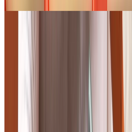
08/2026
Cập nhật bảng giá điện thoại Samsung tháng 8:
Giảm đến 15.49 triệu
TỔNG ĐÀI HỖ TRỢ
(08H30 - 21H30)
Tư vấn mua hàng (miễn phí):
1800.6229
Khiếu nại - Góp ý:
088.99999.33
Bán hàng doanh nghiệp B2B:
088.99999.22