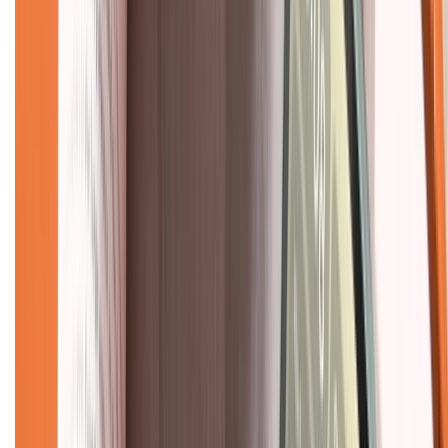
Hướng dẫn mua hàng trả góp
Dịch vụ bán hàng B2B
Chính sách
Bảo hành mở rộng
Chính sách dùng sản phẩm 7 ngày miễn phí
Chính sách đổi trả
Chính sách bảo hành
Chính sách bảo mật thông tin
Chính sách kiểm hàng
TỔNG ĐÀI HỖ TRỢ
Tư vấn mua hàng (miễn phí):
1800.6229
(08h30 - 21h30)