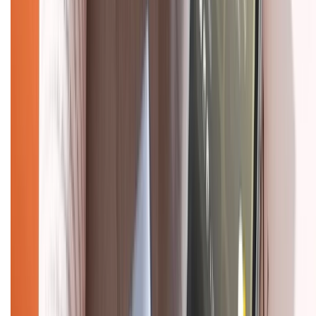
Chính sách đổi trả
Chính sách bảo hành
Chính sách bảo mật thông tin
Chính sách kiểm hàng
HỖ TRỢ THANH TOÁN