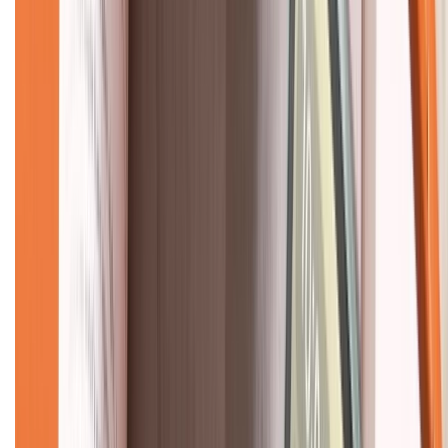
Về chúng tôi
Giới thiệu về XTMobile
Liên hệ hợp tác
Hệ thống cửa hàng bán lẻ
Về trang chủ
Hỗ trợ khách hàng
Mua hàng trả góp
Mua hàng online
Dịch vụ bảo hành mở rộng
Hình thức thanh toán
Tra cứu bảo hành
Tra cứu điểm XTMember