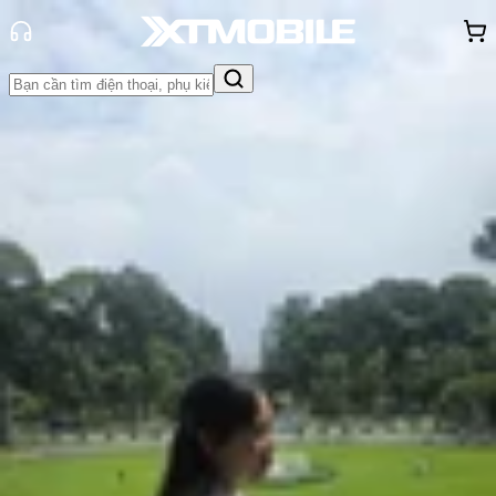
Trang chủ
Tin tức
Tư vấn
Tin Mới
Đánh Giá - Trên Tay
So Sánh
Tư vấn
Khuyến
mãi
Thủ thuật
Hỏi đáp
App - Game
Thông báo
Khách
hàng - Sự kiện
Top điện thoại 5G dưới 5 triệu tốt,
đáng mua nhất hiện nay
Hồng Huệ
Ngày đăng:
18/12/2025
Cập nhật:
18/12/2025