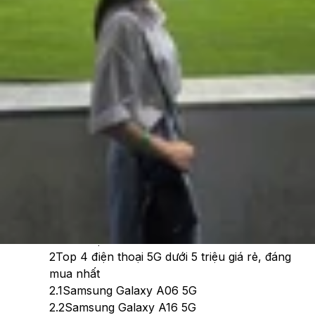
Theo dõi XTMobile trên
Xem nhanh
Ẩn
1
Những tiêu chí khi chọn mua điện thoại 5G
dưới 5 triệu
2
Top 4 điện thoại 5G dưới 5 triệu giá rẻ, đáng
mua nhất
2.1
Samsung Galaxy A06 5G
2.2
Samsung Galaxy A16 5G