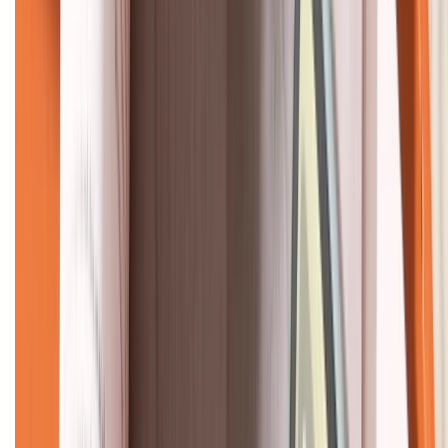
KẾT NỐI VỚI CHÚNG TÔI
CHỨNG NHẬN