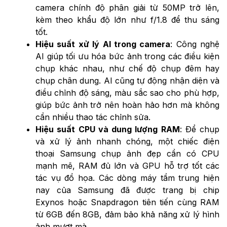
camera chính độ phân giải từ 50MP trở lên,
kèm theo khẩu độ lớn như f/1.8 để thu sáng
tốt.
Hiệu suất xử lý AI trong camera
: Công nghệ
AI giúp tối ưu hóa bức ảnh trong các điều kiện
chụp khác nhau, như chế độ chụp đêm hay
chụp chân dung. AI cũng tự động nhận diện và
điều chỉnh độ sáng, màu sắc sao cho phù hợp,
giúp bức ảnh trở nên hoàn hảo hơn mà không
cần nhiều thao tác chỉnh sửa.
Hiệu suất CPU và dung lượng RAM
: Để chụp
và xử lý ảnh nhanh chóng, một chiếc điện
thoại Samsung chụp ảnh đẹp cần có CPU
mạnh mẽ, RAM đủ lớn và GPU hỗ trợ tốt các
tác vụ đồ họa. Các dòng máy tầm trung hiện
nay của Samsung đã được trang bị chip
Exynos hoặc Snapdragon tiên tiến cùng RAM
từ 6GB đến 8GB, đảm bảo khả năng xử lý hình
ảnh mượt mà.