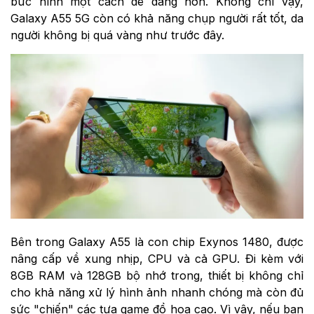
bức hình một cách dễ dàng hơn. Không chỉ vậy,
Galaxy A55 5G còn có khả năng chụp người rất tốt, da
người không bị quá vàng như trước đây.
Bên trong Galaxy A55 là con chip Exynos 1480, được
nâng cấp về xung nhịp, CPU và cả GPU. Đi kèm với
8GB RAM và 128GB bộ nhớ trong, thiết bị không chỉ
cho khả năng xử lý hình ảnh nhanh chóng mà còn đủ
sức "chiến" các tựa game đồ họa cao. Vì vậy, nếu bạn