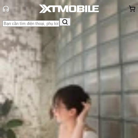
Trang chủ
Tin tức
Tư vấn
Tin Mới
Đánh Giá - Trên Tay
So Sánh
Tư vấn
Khuyến
mãi
Thủ thuật
Hỏi đáp
App - Game
Thông báo
Khách
hàng - Sự kiện
Top 10+ điện thoại Samsung chụp
ảnh đẹp nhất hiện nay!
Triệu Vy
Ngày đăng:
08/10/2025
Cập nhật:
08/10/2025