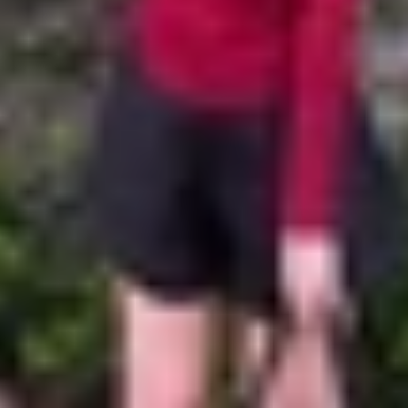
dưới 3 triệu đồng là Galaxy A05 4G. Đây là sản phẩm đến
 thiết bị sở hữu tấm nền PLS LCD sắc nét với kích thước 
 kém so với các smartphone giá thành đắt tiền hơn.