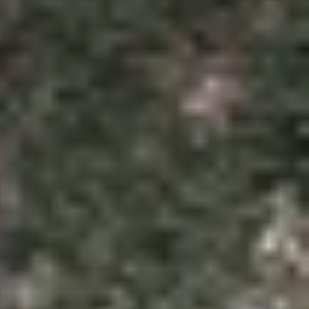
ng. Song, việc lựa chọn một thiết bị có bộ nhớ
 chiếc điện thoại 128GB giá rẻ dưới 3 triệu
đáng
n nhé!