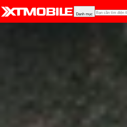
Danh mục
Trang chủ
Tin tức
Tư vấn
Tin Mới
Đánh Giá - Trên Tay
So Sánh
Tư vấn
Khuy
Gợi ý 7 mẫu điện thoại 
Anh Thư
Ngày đăng:
06/09/2024
Cập nhật:
06/09/2024
Theo dõi XTMobile trên