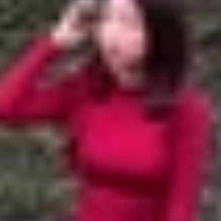
 rẻ dưới 3 triệu mà bạn không nên bỏ qua!
iá rẻ dưới 3 triệu mà bạn không nên bỏ qua!
 khi đáp ứng được mọi nhu cầu lưu trữ lớn từ người dù
ề dễ dàng. Hiểu rõ được điều này, XTmobile sẽ tổng hợp
7
g dưới đây để chọn ra được sản phẩm phù hợp với bản thâ