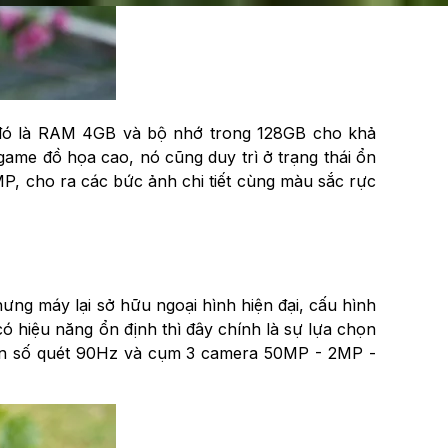
 đó là RAM 4GB và bộ nhớ trong 128GB cho khả
ame đồ họa cao, nó cũng duy trì ở trạng thái ổn
MP, cho ra các bức ảnh chi tiết cùng màu sắc rực
ng máy lại sở hữu ngoại hình hiện đại, cấu hình
ó hiệu năng ổn định thì đây chính là sự lựa chọn
ần số quét 90Hz và cụm 3 camera 50MP - 2MP -