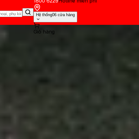
1800 6229
Hotline miễn phí
Hệ thống
06 cửa hàng
Giỏ hàng
ến mãi
Thủ thuật
Hỏi đáp
App - Game
Thông báo
Khách hàng 
128GB giá dưới 3 triệu đồng, 