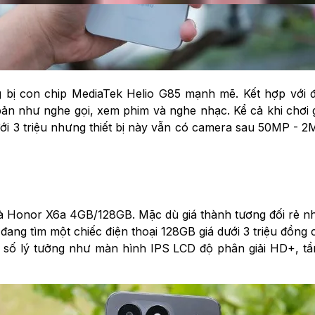
g bị con chip MediaTek Helio G85 mạnh mẽ. Kết hợp với
ản như nghe gọi, xem phim và nghe nhạc. Kể cả khi chơi g
dưới 3 triệu nhưng thiết bị này vẫn có camera sau 50MP - 2
à Honor X6a 4GB/128GB. Mặc dù giá thành tương đối rẻ như
ang tìm một chiếc điện thoại 128GB giá dưới 3 triệu đồng c
 số lý tưởng như màn hình IPS LCD độ phân giải HD+, t