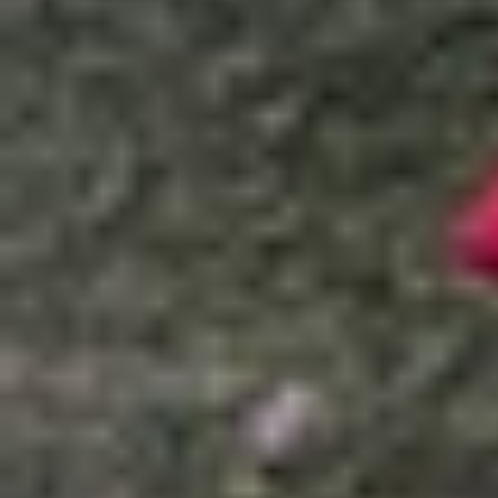
Xem nhanh
Ẩn
1
Đây là những chiếc điện thoại 128GB giá
1.1
Galaxy A05 4G 128GB
1.2
Honor X6a 4GB/128G
1.3
Xiaomi Redmi 12C 128GB
1.4
Realme C51 4GB/128GB
1.5
Vivo Y17s 4GB/128GB
1.6
Nokia C32 4GB/128GB
1.7
TCL 30SE Cruze Pro 4G 128GB
1.8
Lời kết
Đây là những chiếc điện thoại 128GB g
Những mẫu smartphone 128GB ngày càng phổ biến
trong lớn với mức giá thành phải chăng không h
mua nhất hiện nay. Cùng tham khảo qua nội dun