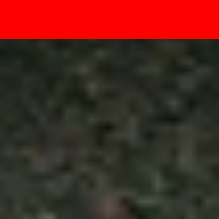
- Sự kiện
đáng để xuống tiền