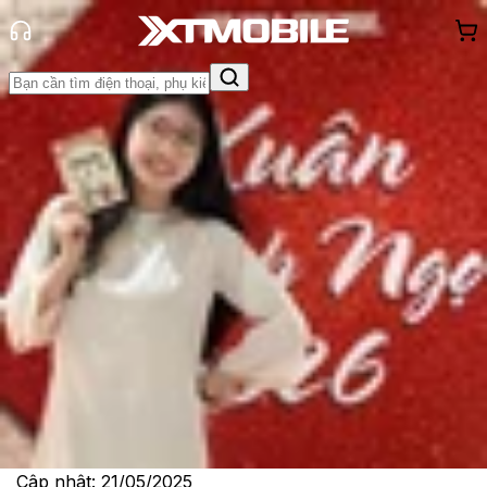
Trang chủ
Tin tức
Tư vấn
Tin Mới
Đánh Giá - Trên Tay
So Sánh
Tư vấn
Khuyến
mãi
Thủ thuật
Hỏi đáp
App - Game
Thông báo
Khách
hàng - Sự kiện
Những điều cần lưu ý trước khi mua
điện thoại màn hình gập
Lê Thị Huỳnh Như
Ngày đăng:
21/05/2025
Cập nhật:
21/05/2025