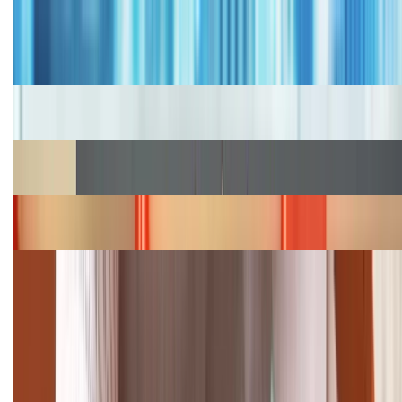
Tư vấn
Bảng giá iPhone cũ mới nhất trong tháng 8 năm
2026, giá siêu hấp dẫn
Cập nhật bảng giá iPhone năm 2026: Giá tốt, ưu đãi
hấp dẫn
Cập nhật bảng giá Galaxy S23 (Plus, Ultra) cũ, mới
năm 2026
Bảng giá iPhone 15 cập nhật mới nhất tháng
08/2026
Cập nhật bảng giá điện thoại Samsung tháng 8:
Giảm đến 15.49 triệu
TỔNG ĐÀI HỖ TRỢ
(08H30 - 21H30)