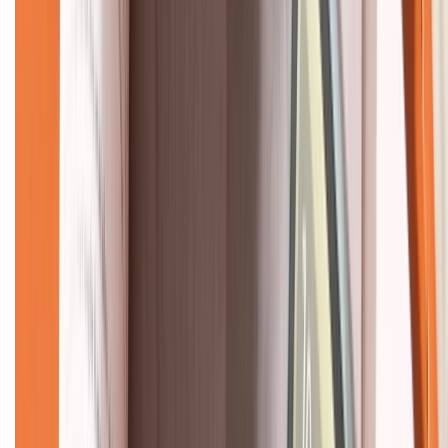
CHỨNG NHẬN
Về chúng tôi
Giới thiệu về XTMobile
Liên hệ hợp tác
Hệ thống cửa hàng bán lẻ
Về trang chủ