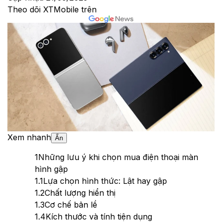
Theo dõi XTMobile trên
Xem nhanh
Ẩn
1
Những lưu ý khi chọn mua điện thoại màn
hình gập
1.1
Lựa chọn hình thức: Lật hay gập
1.2
Chất lượng hiển thị
1.3
Cơ chế bản lề
1.4
Kích thước và tính tiện dụng