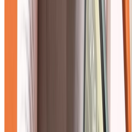
Hỗ trợ khách hàng
Mua hàng trả góp
Mua hàng online
Dịch vụ bảo hành mở rộng
Hình thức thanh toán
Tra cứu bảo hành
Tra cứu điểm XTMember
Hướng dẫn mua hàng trả góp
Dịch vụ bán hàng B2B
Chính sách
Bảo hành mở rộng
Chính sách dùng sản phẩm 7 ngày miễn phí