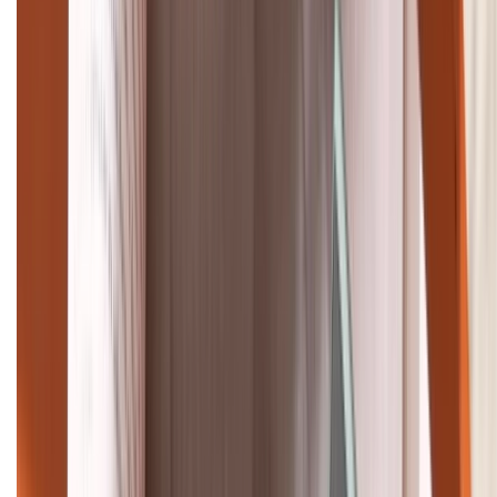
Tư vấn mua hàng (miễn phí):
1800.6229
Khiếu nại - Góp ý:
088.99999.33
Bán hàng doanh nghiệp B2B:
088.99999.22
HỖ TRỢ THANH TOÁN