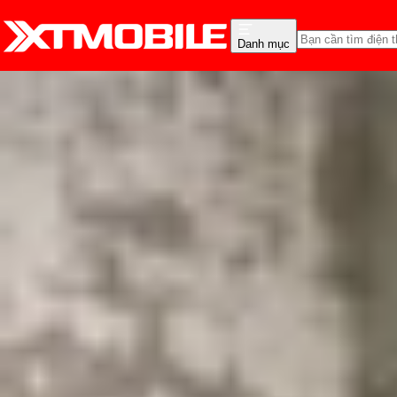
Danh mục
Trang chủ
Tin tức
Tư vấn
Tin Mới
Đánh Giá - Trên Tay
So Sánh
Tư vấn
Khuy
Nên mua iPhone cũ nào?
Triệu Vy
Ngày đăng:
02/06/2026
Cập nhật:
02/06/2026
Theo dõi XTMobile trên