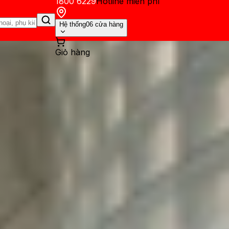
1800 6229
Hotline miễn phí
Hệ thống
06 cửa hàng
Giỏ hàng
ến mãi
Thủ thuật
Hỏi đáp
App - Game
Thông báo
Khách hàng 
 Top 10+ iPhone cũ đáng mua