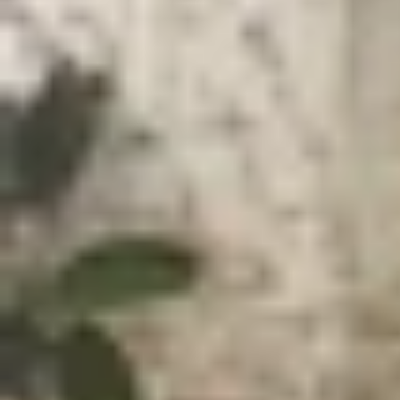
Xem nhanh
Ẩn
1
Vì sao nên mua iPhone cũ?
2
Nên mua iPhone cũ nào? So sánh các d
3
Top iPhone cũ đáng mua nhất hiện nay
3.1
iPhone 16 Pro Max cũ
3.2
iPhone 16 Pro cũ
3.3
iPhone 16 cũ
3.4
iPhone 15 Pro Max cũ
3.5
iPhone 15 Pro cũ
3.6
iPhone 15 cũ
3.7
iPhone 14 Pro Max cũ
3.8
iPhone 14 Pro cũ
3.9
iPhone 14 cũ
3.10
iPhone 13 Pro Max cũ
3.11
iPhone 13 cũ