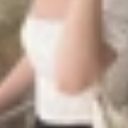
ỏi được nhiều người quan tâm khi thị trường có rất nhi
amera đẹp và giá bán hợp lý, danh sách dưới đây sẽ giúp b
uôn duy trì sức hút ổn định qua nhiều năm. So với điện t
 giá tốt. Dưới đây là những lý do khiến nhiều người lựa ch
iPhone cũ thường thấp hơn từ vài triệu đến hàng chục tri
n sách hợp lý hơn.
Apple luôn có tuổi thọ rất dài. Ngay cả những mẫu iPhone