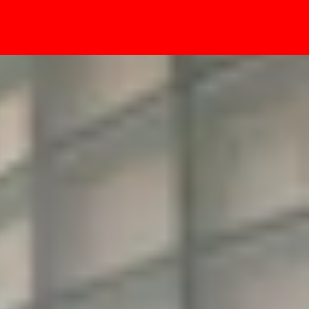
- Sự kiện
 nhất hiện nay!