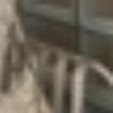
ều lựa chọn ở các phân khúc khác nhau. Nếu đang
ạn dễ dàng đưa ra quyết định.
hoại Android cùng tầm giá, iPhone cũ thường mang
ọn iPhone đã qua sử dụng thay vì mua máy mới:
ệu đồng so với máy mới, giúp người dùng dễ dàng
 ra mắt cách đây vài năm vẫn đáp ứng tốt nhu cầu