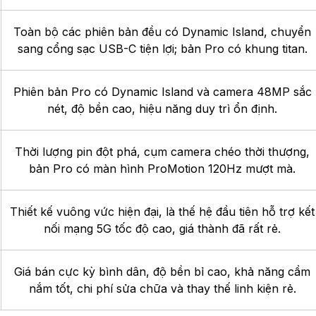
Toàn bộ các phiên bản đều có Dynamic Island, chuyển
sang cổng sạc USB-C tiện lợi; bản Pro có khung titan.
Phiên bản Pro có Dynamic Island và camera 48MP sắc
nét, độ bền cao, hiệu năng duy trì ổn định.
Thời lượng pin đột phá, cụm camera chéo thời thượng,
bản Pro có màn hình ProMotion 120Hz mượt mà.
Thiết kế vuông vức hiện đại, là thế hệ đầu tiên hỗ trợ kết
nối mạng 5G tốc độ cao, giá thành đã rất rẻ.
Giá bán cực kỳ bình dân, độ bền bỉ cao, khả năng cầm
nắm tốt, chi phí sửa chữa và thay thế linh kiện rẻ.