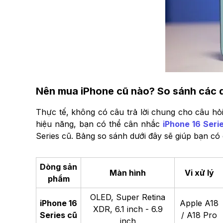
Nên mua iPhone cũ nào? So sánh các 
Thực tế, không có câu trả lời chung cho câu h
hiệu năng, bạn có thể cân nhắc
iPhone 16 Seri
Series cũ. Bảng so sánh dưới đây sẽ giúp bạn có 
Dòng sản
Màn hình
Vi xử lý
phẩm
OLED, Super Retina
iPhone 16
Apple A18
XDR, 6.1 inch - 6.9
Series cũ
/ A18 Pro
inch