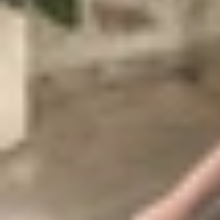
3.12
iPhone 12 Pro Max cũ
3.13
iPhone 11 Pro Max cũ
4
Một số lưu ý khi mua iPhone cũ
5
Mua iPhone cũ ở đâu uy tín, chất lượng?
6
Lời kết
Nên mua iPhone cũ nào
trong năm 2026 là câu h
tìm kiếm một chiếc iPhone cũ có hiệu năng tốt, c
Vì sao nên mua iPhone cũ?
Không phải ngẫu nhiên mà thị trường
iPhone cũ
l
đến trải nghiệm sử dụng ổn định và khả năng giữ
Tiết kiệm chi phí đáng kể
: Giá bán của 
tiếp cận các dòng iPhone cao cấp với ngâ
Hiệu năng vẫn ổn định
: Các bộ vi xử lý 
chơi game, làm việc và giải trí.