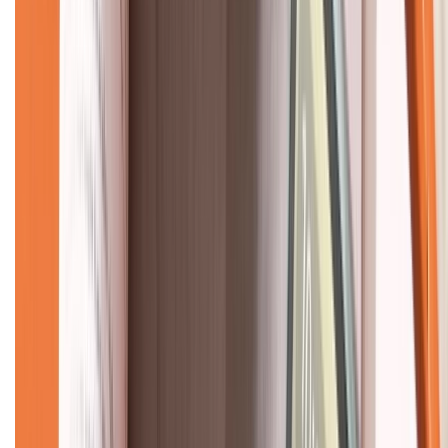
Về chúng tôi
Giới thiệu về XTMobile
Liên hệ hợp tác
Hệ thống cửa hàng bán lẻ
Về trang chủ
Hỗ trợ khách hàng
Mua hàng trả góp
Mua hàng online