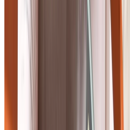
088.99999.33
Bán hàng doanh nghiệp B2B:
088.99999.22
HỖ TRỢ THANH TOÁN