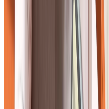
KẾT NỐI VỚI CHÚNG TÔI
CHỨNG NHẬN