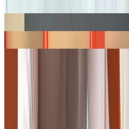
hấp dẫn
Cập nhật bảng giá Galaxy S23 (Plus, Ultra) cũ, mới
năm 2026
Bảng giá iPhone 15 cập nhật mới nhất tháng
08/2026
Cập nhật bảng giá điện thoại Samsung tháng 8:
Giảm đến 15.49 triệu
TỔNG ĐÀI HỖ TRỢ
(08H30 - 21H30)
Tư vấn mua hàng (miễn phí):
1800.6229
Khiếu nại - Góp ý: