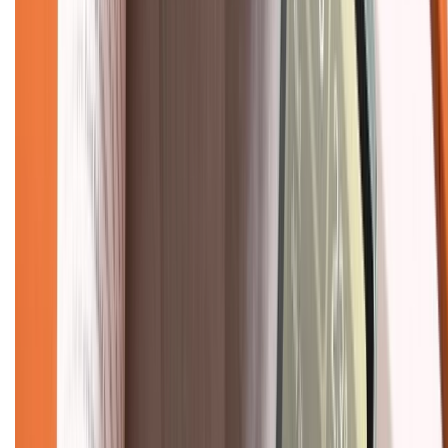
TỔNG ĐÀI HỖ TRỢ
Tư vấn mua hàng (miễn phí):
1800.6229
(08h30 - 21h30)
Khiếu nại - Góp ý:
088.99999.33
(09h00 - 18h00)
Trung tâm bảo hành:
028.710.89898
(08h30 - 21h00)
KẾT NỐI VỚI CHÚNG TÔI
Về chúng tôi