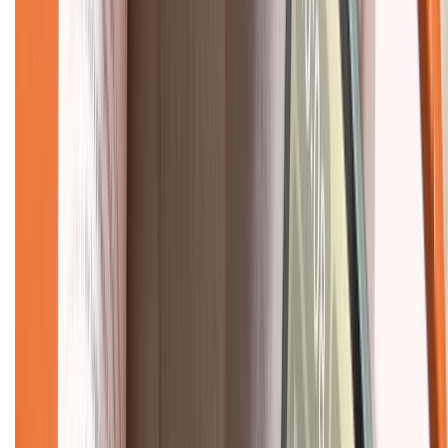
Dịch vụ bảo hành mở rộng
Hình thức thanh toán
Tra cứu bảo hành
Tra cứu điểm XTMember
Hướng dẫn mua hàng trả góp
Dịch vụ bán hàng B2B
Chính sách
Bảo hành mở rộng
Chính sách dùng sản phẩm 7 ngày miễn phí
Chính sách đổi trả
Chính sách bảo hành
Chính sách bảo mật thông tin
Chính sách kiểm hàng