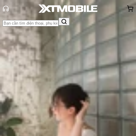
Trang chủ
Tin tức
Hỏi đáp
Tin Mới
Đánh Giá - Trên Tay
So Sánh
Tư vấn
Khuyến
mãi
Thủ thuật
Hỏi đáp
App - Game
Thông báo
Khách
hàng - Sự kiện
Thay màn hình iPhone giá bao
nhiêu: Cập nhật bảng giá từ iPhone
11 - iPhone 17
Triệu Vy
Ngày đăng:
28/11/2025