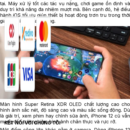
tại. Máy xử lý tốt các tác vụ nặng, chơi game ổn định và
duy trì khả năng đa nhiệm mượt mà. Bên cạnh đó, hệ điều
hành iOS tối ưu giúp thiết bị hoạt động trơn tru trong thời
gian dài, ít xảy ra giật lag.
Màn hình Super Retina XDR OLED chất lượng cao cho
hình ảnh sắc nét, độ sáng cao và màu sắc sống động. Dù
là giải trí, xem phim hay chỉnh sửa ảnh, iPhone 12 cũ vẫn
mang đến trải nghiệm hình ảnh chân thực và rực rỡ.
KẾT NỐI VỚI CHÚNG TÔI
Một điểm cộng lớn khác nằm ở camera. Dòng iPhone 12