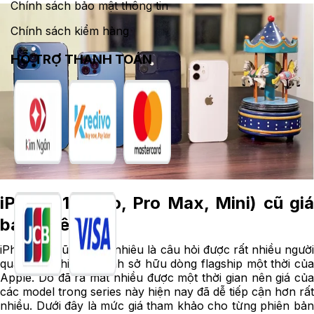
Chính sách bảo mật thông tin
Chính sách kiểm hàng
HỖ TRỢ THANH TOÁN
iPhone 12 (Pro, Pro Max, Mini) cũ giá
bao nhiêu?
iPhone 12 cũ giá bao nhiêu là câu hỏi được rất nhiều người
quan tâm khi có ý định sở hữu dòng flagship một thời của
Apple. Do đã ra mắt nhiều được một thời gian nên giá của
các model trong series này hiện nay đã dễ tiếp cận hơn rất
nhiều. Dưới đây là mức giá tham khảo cho từng phiên bản