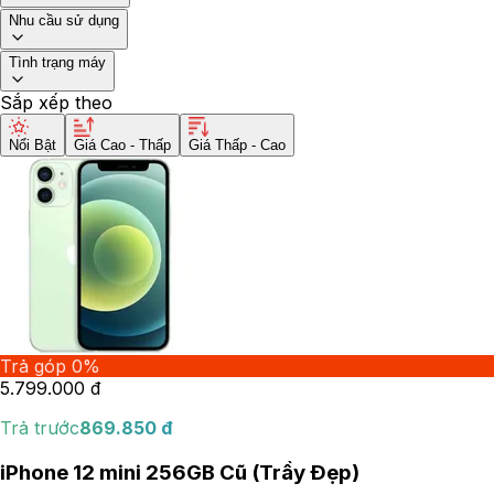
Nhu cầu sử dụng
Tình trạng máy
Sắp xếp theo
Nổi Bật
Giá Cao - Thấp
Giá Thấp - Cao
Trả góp 0%
5.799.000
đ
Trả trước
869.850
đ
iPhone 12 mini 256GB Cũ (Trầy Đẹp)