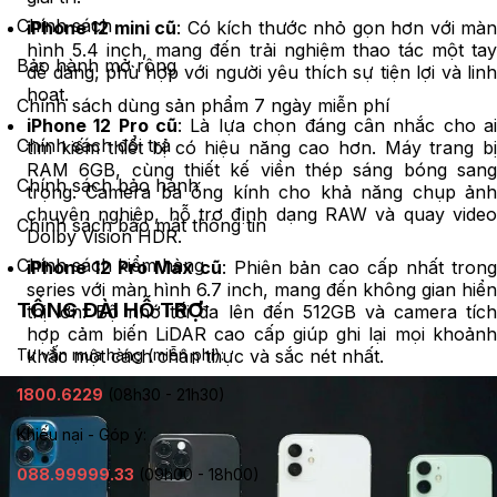
Chính sách
iPhone 12 mini cũ
: Có kích thước nhỏ gọn hơn với mà
hình 5.4 inch, mang đến trải nghiệm thao tác một tay
Bảo hành mở rộng
dễ dàng, phù hợp với người yêu thích sự tiện lợi và linh
hoạt.
Chính sách dùng sản phẩm 7 ngày miễn phí
iPhone 12 Pro cũ
: Là lựa chọn đáng cân nhắc cho a
Chính sách đổi trả
tìm kiếm thiết bị có hiệu năng cao hơn. Máy trang bị
RAM 6GB, cùng thiết kế viền thép sáng bóng sang
Chính sách bảo hành
trọng. Camera ba ống kính cho khả năng chụp ảnh
chuyên nghiệp, hỗ trợ định dạng RAW và quay video
Chính sách bảo mật thông tin
Dolby Vision HDR.
Chính sách kiểm hàng
iPhone 12 Pro Max cũ
: Phiên bản cao cấp nhất tron
series với màn hình 6.7 inch, mang đến không gian hiển
TỔNG ĐÀI HỖ TRỢ
thị lớn. Bộ nhớ tối đa lên đến 512GB và camera tích
hợp cảm biến LiDAR cao cấp giúp ghi lại mọi khoảnh
khắc một cách chân thực và sắc nét nhất.
Tư vấn mua hàng (miễn phí):
1800.6229
(08h30 - 21h30)
Khiếu nại - Góp ý:
088.99999.33
(09h00 - 18h00)