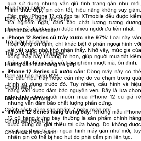
qua sử dụng nhưng vẫn giữ tình trạng gần như mới,
Mua hàng online
hình thức đẹp, pin còn tốt, hiệu năng không suy giảm.
Các máy iPhone 12 cũ đẹp tại XTmobile đều được kiểm
Dịch vụ bảo hành mở rộng
tra nghiêm ngặt, đảm bảo chất lượng tương đương
hàng mới, là lựa chọn được nhiều người ưu tiên nhất.
Hình thức thanh toán
i
Phone 12 Series cũ trầy xước nhẹ 97%
: Loại này vẫ
Tra cứu bảo hành
hoạt động ổn định, chỉ khác biệt ở phần ngoại hình với
vài vết xước nhỏ khó nhận thấy. Nhờ vậy, mức giá của
Tra cứu điểm XTMember
dòng máy này thường rẻ hơn, giúp người mua tiết kiệm
thêm chi phí mà vẫn có trải nghiệm mượt mà, ổn định.
Hướng dẫn mua hàng trả góp
iPhone 12 Series cũ xước cấn
: Dòng máy này có thể
Dịch vụ bán hàng B2B
có dấu hiệu trầy hoặc cấn nhẹ do va chạm trong quá
trình sử dụng trước đó. Tuy nhiên, cấu hình và hiệu
Chính sách
năng vẫn được đảm bảo nguyên vẹn. Đây là lựa chọn
phù hợp cho người muốn mua iPhone 12 cũ giá rẻ
Bảo hành mở rộng
nhưng vẫn đảm bảo chất lượng phần cứng.
Chính sách dùng sản phẩm 7 ngày miễn phí
iPhone 12 Series hàng trưng bày
: Những mẫu iPhone
12 cũ hàng trưng bày thường là sản phẩm chính hãng
Chính sách đổi trả
được dùng để giới thiệu tại cửa hàng. Do không được
sử dụng thực tế nên ngoại hình máy gần như mới, tuy
Chính sách bảo hành
nhiên pin có thể bị hao hụt do phải cắm pin liên tục.