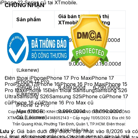
iPhone 12 Series cũ tại XTmobile.
CHỨNG NHẬN
Giá bán tại
Giá thị
Sản phẩm
XTmobile
trường
iPhone 12
64GB Cũ
5.499.000đ
8.090.000đ
(Likenew)
iPhone 12 mini
64GB Cũ
4.999.000đ
10.190.000đ
(Likenew)
Điện thoại iPhone
iPhone 17 Pro Max
iPhone 17
iPhone 12 Pro
Pro
iPhone 17
iPhone 16
iPhone 16 Pro Max
iPhone 15
256GB Cũ
8.499.000đ
6.790.000đ
Pro Max
iPhone 15
Điện thoại Samsung
Samsung S26
(Likenew)
Ultra
Samsung S26
Samsung S25
iPhone cũ
iPhone 17
cũ
iPhone 16 cũ
iPhone 16 Pro Max cũ
iPhone 12 Pro
Max 128GB
9.999.000đ
13.690.000đ
Copyright @2012 HỘ KINH DOANH CỬA HÀNG ĐIỆN THOẠI DI ĐỘNG
Cũ (Likenew)
XTMOBILE. Số GPKD: 41A8052143 – Cấp ngày 11/05/2023. Địa chỉ: 50
Trần Quang Khải, Phường Tân Định, Quận 1, TP.HCM. Điện thoại:
1800.6229 (Miễn Phí)
Lưu ý
: Giá bán dưới đây được cập nhật vào 8/2026 và c
Email: xtmobile.sg@gmail.com. Chịu trách nhiệm nội dung: Lê Xuân
thể thay đổi tại thời điểm bạn đọc được bài viết này. Để tra