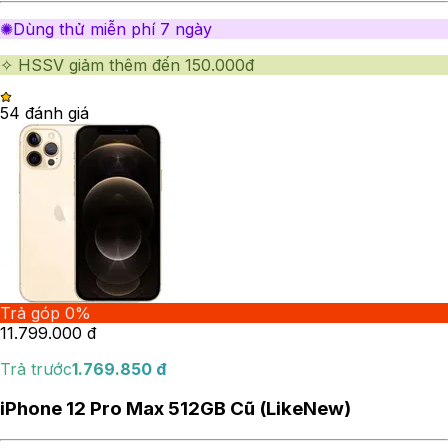
✺Dùng thử miễn phí 7 ngày
✧ HSSV giảm thêm đến 150.000đ
5
4
đánh giá
Trả góp 0%
11.799.000
đ
Trả trước
1.769.850
đ
iPhone 12 Pro Max 512GB Cũ (LikeNew)