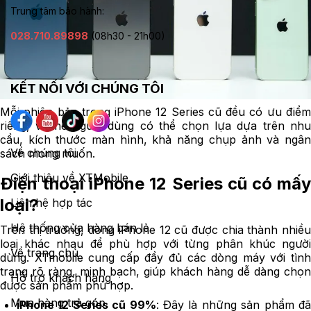
Trung tâm bảo hành:
028.710.89898
(08h30 - 21h00)
KẾT NỐI VỚI CHÚNG TÔI
Mỗi phiên bản trong iPhone 12 Series cũ đều có ưu điểm
riêng, vì thế người dùng có thể chọn lựa dựa trên nhu
cầu, kích thước màn hình, khả năng chụp ảnh và ngân
Về chúng tôi
sách mong muốn.
Giới thiệu về XTMobile
Điện thoại iPhone 12 Series cũ có mấy
loại?
Liên hệ hợp tác
Hệ thống cửa hàng bán lẻ
Trên thị trường, dòng iPhone 12 cũ được chia thành nhiều
loại khác nhau để phù hợp với từng phân khúc người
Về trang chủ
dùng. XTmobile cung cấp đầy đủ các dòng máy với tình
trạng rõ ràng, minh bạch, giúp khách hàng dễ dàng chọn
Hỗ trợ khách hàng
được sản phẩm phù hợp.
Mua hàng trả góp
iPhone 12 Series cũ 99%
: Đây là những sản phẩm đ