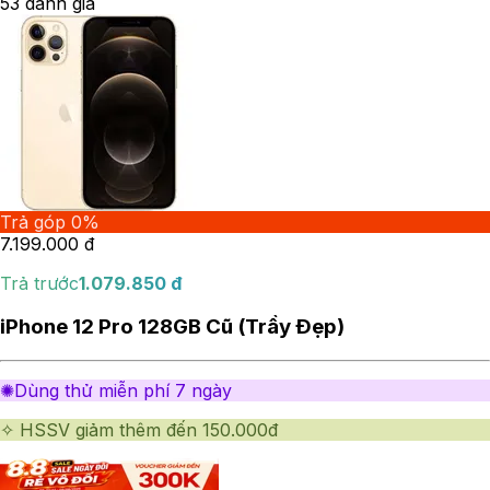
5
3
đánh giá
Trả góp 0%
7.199.000
đ
Trả trước
1.079.850
đ
iPhone 12 Pro 128GB Cũ (Trầy Đẹp)
✺Dùng thử miễn phí 7 ngày
✧ HSSV giảm thêm đến 150.000đ