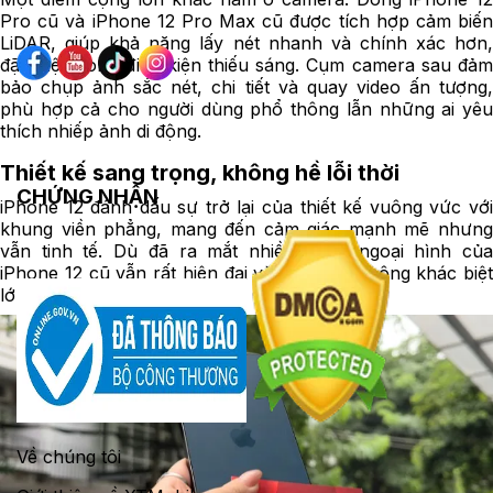
Pro cũ và iPhone 12 Pro Max cũ được tích hợp cảm biến
LiDAR, giúp khả năng lấy nét nhanh và chính xác hơn,
đặc biệt trong điều kiện thiếu sáng. Cụm camera sau đảm
bảo chụp ảnh sắc nét, chi tiết và quay video ấn tượng,
phù hợp cả cho người dùng phổ thông lẫn những ai yêu
thích nhiếp ảnh di động.
Thiết kế sang trọng, không hề lỗi thời
CHỨNG NHẬN
iPhone 12 đánh dấu sự trở lại của thiết kế vuông vức với
khung viền phẳng, mang đến cảm giác mạnh mẽ nhưng
vẫn tinh tế. Dù đã ra mắt nhiều năm, ngoại hình của
iPhone 12 cũ vẫn rất hiện đại và gần như không khác biệt
lớn so với các thế hệ mới.
Về chúng tôi