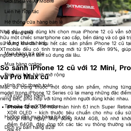
Giới thiệu về XTMobile
Liên hệ hợp tác
Hệ thống cửa hàng bán lẻ
Nhờ đó, người dùng khi chọn mua iPhone 12 cũ vẫn sở
Về trang chủ
hữu một chiếc smartphone cao cấp, bền dáng và có giá trị
Hỗ trợ khách hàng
sử dụng lâu dài. Hầu hết các sản phẩm iPhone 12 cũ tại
XTmobile đều có tình trạng mới từ 97% đến 99%, giúp
Mua hàng trả góp
người dùng yên tâm sử dụng dài lâu.
Mua hàng online
So sánh iPhone 12 cũ với 12 Mini, Pro
Dịch vụ bảo hành mở rộng
và Pro Max cũ
Hình thức thanh toán
Mặc dù cùng thuộc một dòng sản phẩm, nhưng từng
model trong iPhone 12 Series cũ lại mang những đặc điểm
Tra cứu bảo hành
riêng biệt, phù hợp với từng nhóm người dùng khác nhau.
Tra cứu điểm XTMember
iPhone 12 cũ
: Sở hữu màn hình 6.1 inch Super Retin
XDR OLED - kích thước tiêu chuẩn cho nhu cầu sử
Hướng dẫn mua hàng trả góp
dụng hằng ngày. Máy dùng RAM 4GB, bộ nhớ khởi
điểm 64GB, đáp ứng tốt các tác vụ thông thường và
Dịch vụ bán hàng B2B
giải trí.