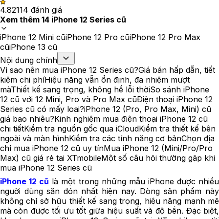
4.82
114
đánh giá
Xem thêm
14
iPhone 12 Series cũ
iPhone 12 Mini cũ
iPhone 12 Pro cũ
iPhone 12 Pro Max
cũ
iPhone 13 cũ
Nội dung chính
Vì sao nên mua iPhone 12 Series cũ?
Giá bán hấp dẫn, tiết
kiệm chi phí
Hiệu năng vẫn ổn định, đa nhiệm mượt
mà
Thiết kế sang trọng, không hề lỗi thời
So sánh iPhone
12 cũ với 12 Mini, Pro và Pro Max cũ
Điện thoại iPhone 12
Series cũ có mấy loại?
iPhone 12 (Pro, Pro Max, Mini) cũ
giá bao nhiêu?
Kinh nghiệm mua điện thoại iPhone 12 cũ
chi tiết
Kiểm tra nguồn gốc qua iCloud
Kiểm tra thiết kế bên
ngoài và màn hình
Kiểm tra các tính năng cơ bản
Chọn địa
chỉ mua iPhone 12 cũ uy tín
Mua iPhone 12 (Mini/Pro/Pro
Max) cũ giá rẻ tại XTmobile
Một số câu hỏi thường gặp khi
mua iPhone 12 Series cũ
iPhone 12 cũ
là một trong những mẫu iPhone được nhiề
người dùng săn đón nhất hiện nay. Dòng sản phẩm này
không chỉ sở hữu thiết kế sang trọng, hiệu năng mạnh mẽ
mà còn được tối ưu tốt giữa hiệu suất và độ bền. Đặc biệt,