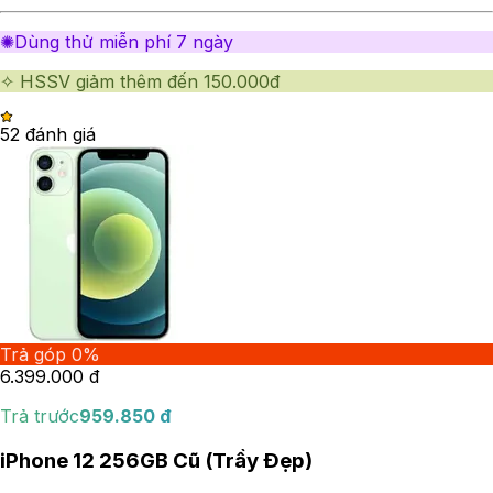
✺Dùng thử miễn phí 7 ngày
✧ HSSV giảm thêm đến 150.000đ
5
2
đánh giá
Trả góp 0%
6.399.000
đ
Trả trước
959.850
đ
iPhone 12 256GB Cũ (Trầy Đẹp)