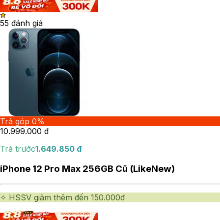
5
5
đánh giá
Trả góp 0%
10.999.000
đ
Trả trước
1.649.850
đ
iPhone 12 Pro Max 256GB Cũ (LikeNew)
✧ HSSV giảm thêm đến 150.000đ