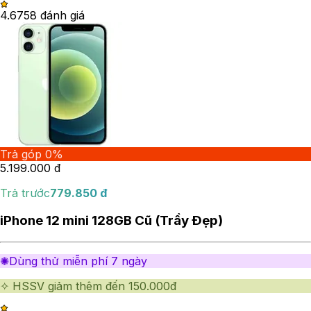
4.67
58
đánh giá
Trả góp 0%
5.199.000
đ
Trả trước
779.850
đ
iPhone 12 mini 128GB Cũ (Trầy Đẹp)
✺Dùng thử miễn phí 7 ngày
✧ HSSV giảm thêm đến 150.000đ