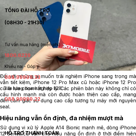
TỔNG ĐÀI HỖ TRỢ
(08H30 - 21H30)
Tư vấn mua hàng (miễn phí):
1800.6229
Khiếu nại - Góp ý:
Đối với những ai muốn trải nghiệm iPhone sang trọng mà
088.99999.33
vẫn tiết kiệm, iPhone 12 Pro Max cũ hoặc iPhone 12 Pro
cũ là lựa chọn rất hợp lý. Các phiên bản này không chỉ có
Bán hàng doanh nghiệp B2B:
cấu hình mạnh mà còn được hoàn thiện cao cấp, mang
088.99999.22
đến cảm giác sử dụng cao cấp tương tự máy mới nguyên
seal.
Hiệu năng vẫn ổn định, đa nhiệm mượt mà
Sử dụng vi xử lý Apple A14 Bionic mạnh mẽ, dòng iPhone
HỖ TRỢ THANH TOÁN
12 Series cũ vẫn cho hiệu năng ổn định ở thời điểm hiện