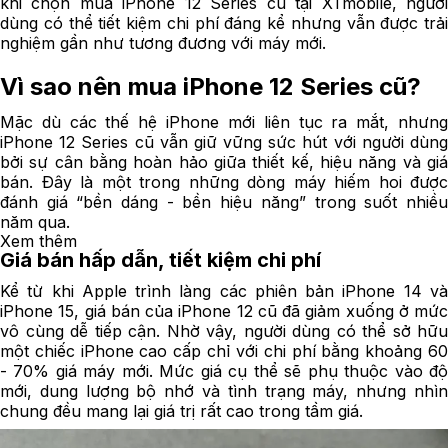
khi chọn mua iPhone 12 Series cũ tại XTmobile, người
dùng có thể tiết kiệm chi phí đáng kể nhưng vẫn được trải
nghiệm gần như tương đương với máy mới.
Vì sao nên mua iPhone 12 Series cũ?
Mặc dù các thế hệ iPhone mới liên tục ra mắt, nhưng
iPhone 12 Series cũ vẫn giữ vững sức hút với người dùng
bởi sự cân bằng hoàn hảo giữa thiết kế, hiệu năng và giá
bán. Đây là một trong những dòng máy hiếm hoi được
đánh giá “bền dáng - bền hiệu năng” trong suốt nhiều
năm qua.
Xem thêm
Giá bán hấp dẫn, tiết kiệm chi phí
Kể từ khi Apple trình làng các phiên bản iPhone 14 và
iPhone 15, giá bán của iPhone 12 cũ đã giảm xuống ở mức
vô cùng dễ tiếp cận. Nhờ vậy, người dùng có thể sở hữu
một chiếc iPhone cao cấp chỉ với chi phí bằng khoảng 60
- 70% giá máy mới. Mức giá cụ thể sẽ phụ thuộc vào độ
mới, dung lượng bộ nhớ và tình trạng máy, nhưng nhìn
chung đều mang lại giá trị rất cao trong tầm giá.