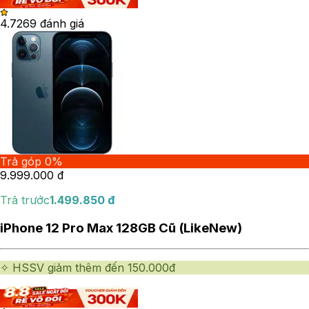
4.72
69
đánh giá
Trả góp 0%
9.999.000
đ
Trả trước
1.499.850
đ
iPhone 12 Pro Max 128GB Cũ (LikeNew)
✧ HSSV giảm thêm đến 150.000đ