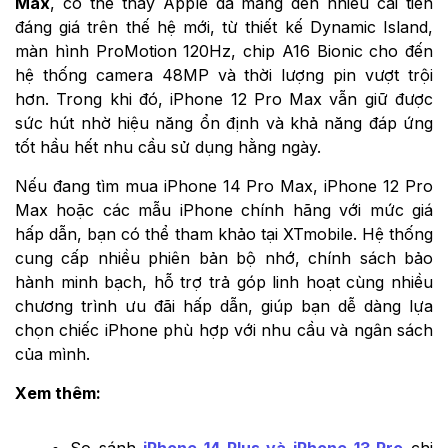
Max
, có thể thấy Apple đã mang đến nhiều cải tiến
đáng giá trên thế hệ mới, từ thiết kế Dynamic Island,
màn hình ProMotion 120Hz, chip A16 Bionic cho đến
hệ thống camera 48MP và thời lượng pin vượt trội
hơn. Trong khi đó, iPhone 12 Pro Max vẫn giữ được
sức hút nhờ hiệu năng ổn định và khả năng đáp ứng
tốt hầu hết nhu cầu sử dụng hằng ngày.
Nếu đang tìm mua iPhone 14 Pro Max, iPhone 12 Pro
Max hoặc các mẫu iPhone chính hãng với mức giá
hấp dẫn, bạn có thể tham khảo tại XTmobile. Hệ thống
cung cấp nhiều phiên bản bộ nhớ, chính sách bảo
hành minh bạch, hỗ trợ trả góp linh hoạt cùng nhiều
chương trình ưu đãi hấp dẫn, giúp bạn dễ dàng lựa
chọn chiếc iPhone phù hợp với nhu cầu và ngân sách
của mình.
Xem thêm:
So sánh
iPhone 14 Plus và iPhone 13 Pro
chi