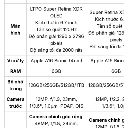
LTPO Super Retina XDR
Super Retina XD
OLED
Kích thước 6.7
Kích thước 6.7 inch
Màn
Tần số quét 
Tần số quét 120Hz
hình
Độ phân giải 1284
Độ phân giải 1290 x 2796
pixels
pixels
Độ sáng tối đa 12
Độ sáng tối đa 2000 nits
Vi xử lý
Apple A16 Bionic (4nm)
Apple A16 Bionic
RAM
6GB
6GB
Bộ nhớ
128GB/256GB/512GB/1TB
128GB/256GB/512
trong
Camera
12MP, f/1.9, 23mm,
12MP, f/2.2, 2
trước
1/3.6", 1.0µm, PDAF, OIS
1/3.6", 1.0µ
Camera chính góc rộng
:
Camera chính gó
48MP, f/1.8, 24mm,
12MP, f/1.6, 2