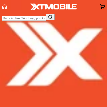
Trang chủ
Tin tức
So Sánh
Tin Mới
Đánh Giá - Trên Tay
So Sánh
Tư vấn
Khuyến
mãi
Thủ thuật
Hỏi đáp
App - Game
Thông báo
Khách
hàng - Sự kiện
So sánh iPhone 14 Pro Max và
iPhone 12 Pro Max: Có nên lên đời?
Admin
Ngày đăng:
13/07/2026
Cập nhật:
13/07/2026