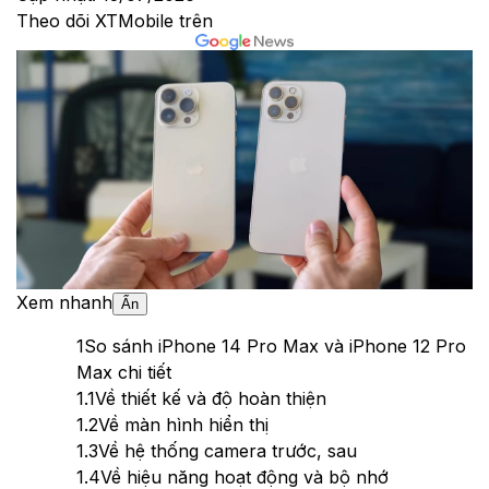
Theo dõi XTMobile trên
Xem nhanh
Ẩn
1
So sánh iPhone 14 Pro Max và iPhone 12 Pro
Max chi tiết
1.1
Về thiết kế và độ hoàn thiện
1.2
Về màn hình hiển thị
1.3
Về hệ thống camera trước, sau
1.4
Về hiệu năng hoạt động và bộ nhớ