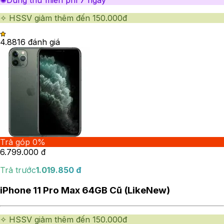
✺Dùng thử miễn phí 7 ngày
✧ HSSV giảm thêm đến 150.000đ
4.88
16
đánh giá
Trả góp 0%
6.799.000
đ
Trả trước
1.019.850
đ
iPhone 11 Pro Max 64GB Cũ (LikeNew)
✧ HSSV giảm thêm đến 150.000đ