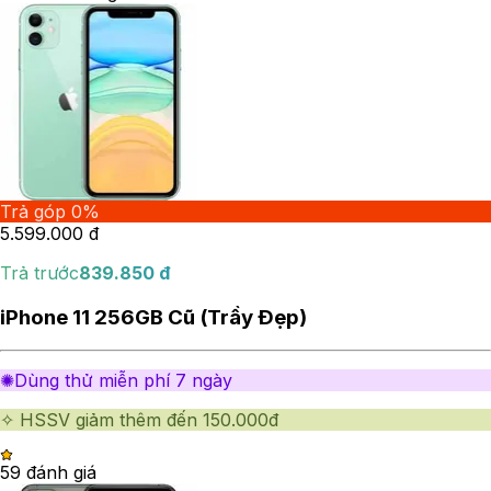
Trả góp 0%
5.599.000
đ
Trả trước
839.850
đ
iPhone 11 256GB Cũ (Trầy Đẹp)
✺Dùng thử miễn phí 7 ngày
✧ HSSV giảm thêm đến 150.000đ
5
9
đánh giá