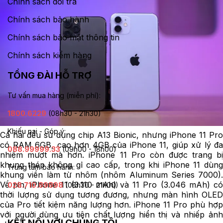
Chính sách đổi trả
Chính sách bảo hành
Chính sách bảo mật thông tin
Chính sách kiểm hàng
TỔNG ĐÀI HỖ TRỢ
Tư vấn mua hàng (miễn phí):
1800.6229
(08h30 - 21h30)
Khiếu nại - Góp ý:
Cả hai đều sử dụng chip A13 Bionic, nhưng iPhone 11 Pro
có RAM 6GB, cao hơn 4GB của iPhone 11, giúp xử lý đa
088.99999.33
(09h00 - 18h00)
nhiệm mượt mà hơn. iPhone 11 Pro còn được trang bị
khung thép không gỉ cao cấp, trong khi iPhone 11 dùng
Trung tâm bảo hành:
khung viền làm từ nhôm (nhôm Aluminum Series 7000).
Về pin, iPhone 11 (3.110 mAh) và 11 Pro (3.046 mAh) có
028.710.89898
(08h30 - 21h00)
thời lượng sử dụng tương đương, nhưng màn hình OLED
của Pro tiết kiệm năng lượng hơn. iPhone 11 Pro phù hợp
với người dùng ưu tiên chất lượng hiển thị và nhiếp ảnh
KẾT NỐI VỚI CHÚNG TÔI