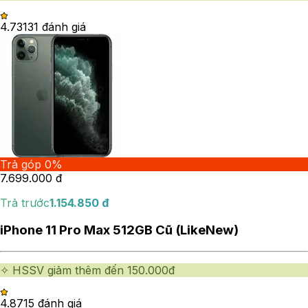
4.73
131
đánh giá
Trả góp 0%
7.699.000
đ
Trả trước
1.154.850
đ
iPhone 11 Pro Max 512GB Cũ (LikeNew)
✧ HSSV giảm thêm đến 150.000đ
4.87
15
đánh giá