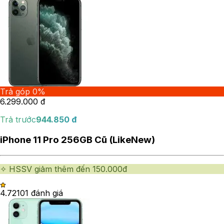
Trả góp 0%
6.299.000
đ
Trả trước
944.850
đ
iPhone 11 Pro 256GB Cũ (LikeNew)
✧ HSSV giảm thêm đến 150.000đ
4.72
101
đánh giá