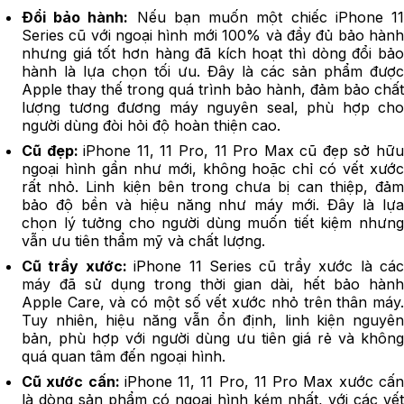
Đổi bảo hành:
Nếu bạn muốn một chiếc iPhone 1
Series cũ với ngoại hình mới 100% và đầy đủ bảo hành
nhưng giá tốt hơn hàng đã kích hoạt thì dòng đổi bảo
hành là lựa chọn tối ưu. Đây là các sản phẩm được
Apple thay thế trong quá trình bảo hành, đảm bảo chất
lượng tương đương máy nguyên seal, phù hợp cho
người dùng đòi hỏi độ hoàn thiện cao.
Cũ đẹp:
iPhone 11, 11 Pro, 11 Pro Max cũ đẹp sở hữ
ngoại hình gần như mới, không hoặc chỉ có vết xước
rất nhỏ. Linh kiện bên trong chưa bị can thiệp, đảm
bảo độ bền và hiệu năng như máy mới. Đây là lựa
chọn lý tưởng cho người dùng muốn tiết kiệm nhưng
vẫn ưu tiên thẩm mỹ và chất lượng.
Cũ trầy xước:
iPhone 11 Series cũ trầy xước là cá
máy đã sử dụng trong thời gian dài, hết bảo hành
Apple Care, và có một số vết xước nhỏ trên thân máy.
Tuy nhiên, hiệu năng vẫn ổn định, linh kiện nguyên
bản, phù hợp với người dùng ưu tiên giá rẻ và không
quá quan tâm đến ngoại hình.
Cũ xước cấn:
iPhone 11, 11 Pro, 11 Pro Max xước cấ
là dòng sản phẩm có ngoại hình kém nhất, với các vết