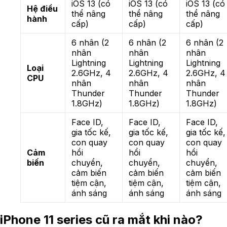
iOS 13 (có
iOS 13 (có
iOS 13 (có
Hệ điều
thể nâng
thể nâng
thể nâng
hành
cấp)
cấp)
cấp)
6 nhân (2
6 nhân (2
6 nhân (2
nhân
nhân
nhân
Lightning
Lightning
Lightning
Loại
2.6GHz, 4
2.6GHz, 4
2.6GHz, 4
CPU
nhân
nhân
nhân
Thunder
Thunder
Thunder
1.8GHz)
1.8GHz)
1.8GHz)
Face ID,
Face ID,
Face ID,
gia tốc kế,
gia tốc kế,
gia tốc kế,
con quay
con quay
con quay
Cảm
hồi
hồi
hồi
biến
chuyển,
chuyển,
chuyển,
cảm biến
cảm biến
cảm biến
tiệm cận,
tiệm cận,
tiệm cận,
ánh sáng
ánh sáng
ánh sáng
iPhone 11 series cũ ra mắt khi nào?