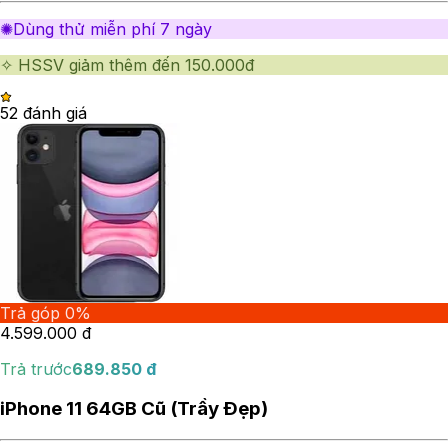
✺Dùng thử miễn phí 7 ngày
✧ HSSV giảm thêm đến 150.000đ
5
2
đánh giá
Trả góp 0%
4.599.000
đ
Trả trước
689.850
đ
iPhone 11 64GB Cũ (Trầy Đẹp)