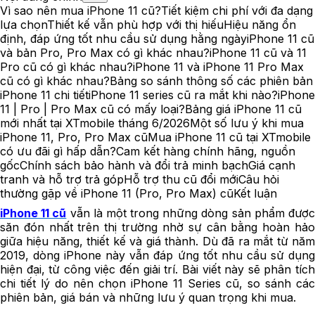
Vì sao nên mua iPhone 11 cũ?
Tiết kiệm chi phí với đa dạng
lựa chọn
Thiết kế vẫn phù hợp với thị hiếu
Hiệu năng ổn
định, đáp ứng tốt nhu cầu sử dụng hằng ngày
iPhone 11 cũ
và bản Pro, Pro Max có gì khác nhau?
iPhone 11 cũ và 11
Pro cũ có gì khác nhau?
iPhone 11 và iPhone 11 Pro Max
cũ có gì khác nhau?
Bảng so sánh thông số các phiên bản
iPhone 11 chi tiết
iPhone 11 series cũ ra mắt khi nào?
iPhone
11 | Pro | Pro Max cũ có mấy loại?
Bảng giá iPhone 11 cũ
mới nhất tại XTmobile tháng 6/2026
Một số lưu ý khi mua
iPhone 11, Pro, Pro Max cũ
Mua iPhone 11 cũ tại XTmobile
có ưu đãi gì hấp dẫn?
Cam kết hàng chính hãng, nguồn
gốc
Chính sách bảo hành và đổi trả minh bạch
Giá cạnh
tranh và hỗ trợ trả góp
Hỗ trợ thu cũ đổi mới
Câu hỏi
thường gặp về iPhone 11 (Pro, Pro Max) cũ
Kết luận
iPhone 11 cũ
vẫn là một trong những dòng sản phẩm đượ
săn đón nhất trên thị trường nhờ sự cân bằng hoàn hảo
giữa hiệu năng, thiết kế và giá thành. Dù đã ra mắt từ năm
2019, dòng iPhone này vẫn đáp ứng tốt nhu cầu sử dụng
hiện đại, từ công việc đến giải trí. Bài viết này sẽ phân tích
chi tiết lý do nên chọn iPhone 11 Series cũ, so sánh các
phiên bản, giá bán và những lưu ý quan trọng khi mua.