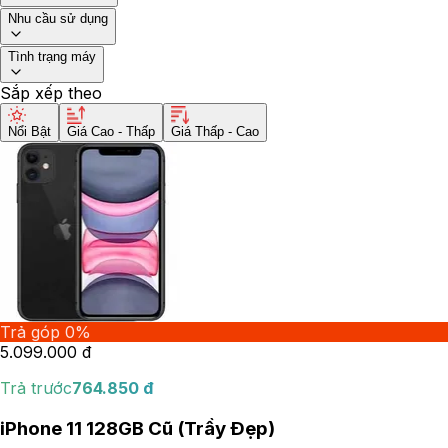
Nhu cầu sử dụng
Tình trạng máy
Sắp xếp theo
Nổi Bật
Giá Cao - Thấp
Giá Thấp - Cao
Trả góp 0%
5.099.000
đ
Trả trước
764.850
đ
iPhone 11 128GB Cũ (Trầy Đẹp)