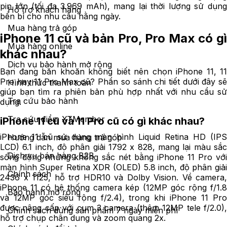
pin lớn (tối đa 3.969 mAh), mang lại thời lượng sử dụng
Hỗ trợ khách hàng
bền bỉ cho nhu cầu hằng ngày.
Mua hàng trả góp
iPhone 11 cũ và bản Pro, Pro Max có gì
Mua hàng online
khác nhau?
Dịch vụ bảo hành mở rộng
Bạn đang băn khoăn không biết nên chọn iPhone 11, 11
Pro hay 11 Pro Max cũ? Phần so sánh chi tiết dưới đây sẽ
Hình thức thanh toán
giúp bạn tìm ra phiên bản phù hợp nhất với nhu cầu sử
Tra cứu bảo hành
dụng.
Tra cứu điểm XTMember
iPhone 11 cũ và 11 Pro cũ có gì khác nhau?
iPhone 11 cũ sử dụng màn hình Liquid Retina HD (IPS
Hướng dẫn mua hàng trả góp
LCD) 6.1 inch, độ phân giải 1792 x 828, mang lại màu sắc
Dịch vụ bán hàng B2B
sống động nhưng không sắc nét bằng iPhone 11 Pro với
màn hình Super Retina XDR (OLED) 5.8 inch, độ phân giải
Chính sách
2436 x 1125, hỗ trợ HDR10 và Dolby Vision. Về camera,
iPhone 11 có hệ thống camera kép (12MP góc rộng f/1.8
Bảo hành mở rộng
và 12MP góc siêu rộng f/2.4), trong khi iPhone 11 Pro
được nâng cấp với cụm 3 camera (thêm 12MP tele f/2.0),
Chính sách dùng sản phẩm 7 ngày miễn phí
hỗ trợ chụp chân dung và zoom quang 2x.