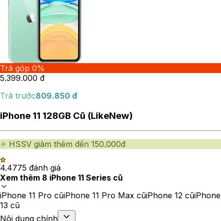
Trả góp 0%
5.399.000
đ
Trả trước
809.850
đ
iPhone 11 128GB Cũ (LikeNew)
✧ HSSV giảm thêm đến 150.000đ
4.47
75
đánh giá
Xem thêm
8
iPhone 11 Series cũ
iPhone 11 Pro cũ
iPhone 11 Pro Max cũ
iPhone 12 cũ
iPhone
13 cũ
Nội dung chính