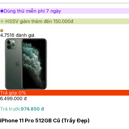
✺Dùng thử miễn phí 7 ngày
✧ HSSV giảm thêm đến 150.000đ
4.75
16
đánh giá
Trả góp 0%
6.499.000
đ
Trả trước
974.850
đ
iPhone 11 Pro 512GB Cũ (Trầy Đẹp)