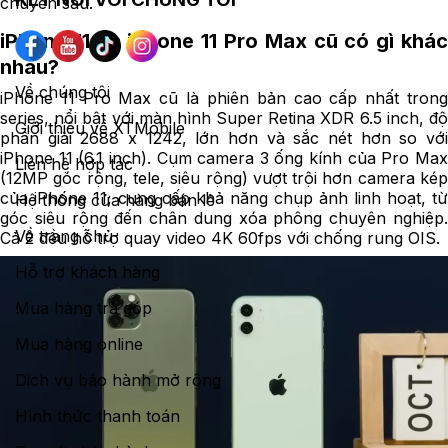
chuyên sâu.
iPhone 11 và iPhone 11 Pro Max cũ có gì khác
nhau?
Về chúng tôi
iPhone 11 Pro Max cũ là phiên bản cao cấp nhất trong
series, nổi bật với màn hình Super Retina XDR 6.5 inch, độ
Giới thiệu về XTMobile
phân giải 2688 x 1242, lớn hơn và sắc nét hơn so với
iPhone 11 (6.1 inch). Cụm camera 3 ống kính của Pro Max
Liên hệ hợp tác
(12MP góc rộng, tele, siêu rộng) vượt trội hơn camera kép
của iPhone 11, cung cấp khả năng chụp ảnh linh hoạt, từ
Hệ thống cửa hàng bán lẻ
góc siêu rộng đến chân dung xóa phông chuyên nghiệp.
Về trang chủ
Cả 2 đều hỗ trợ quay video 4K 60fps với chống rung OIS.
Hỗ trợ khách hàng
Mua hàng trả góp
Mua hàng online
Dịch vụ bảo hành mở rộng
Hình thức thanh toán