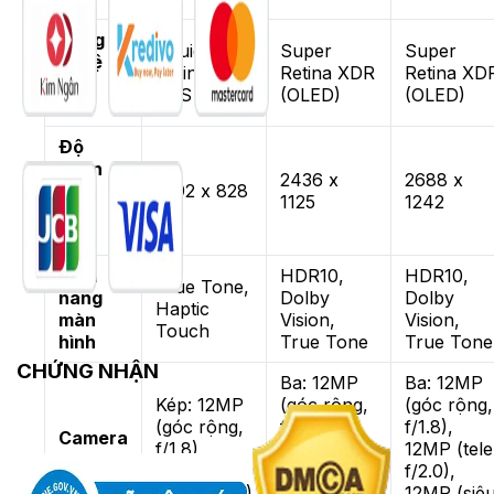
Công
Liquid
Super
Super
nghệ
Retina HD
Retina XDR
Retina XD
màn
(IPS LCD)
(OLED)
(OLED)
hình
Độ
phân
2436 x
2688 x
giải
1792 x 828
1125
1242
màn
hình
Tính
HDR10,
HDR10,
True Tone,
năng
Dolby
Dolby
Haptic
màn
Vision,
Vision,
Touch
hình
True Tone
True Tone
CHỨNG NHẬN
Ba: 12MP
Ba: 12MP
Kép: 12MP
(góc rộng,
(góc rộng,
(góc rộng,
f/1.8),
f/1.8),
Camera
f/1.8),
12MP (tele,
12MP (tele
sau
12MP (siêu
f/2.0),
f/2.0),
rộng, f/2.4)
12MP (siêu
12MP (siê