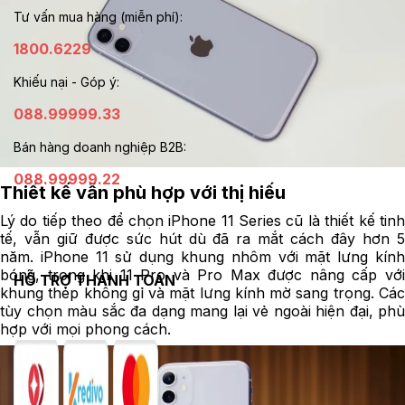
Tư vấn mua hàng (miễn phí):
1800.6229
Khiếu nại - Góp ý:
088.99999.33
Bán hàng doanh nghiệp B2B:
088.99999.22
Thiết kế vẫn phù hợp với thị hiếu
Lý do tiếp theo để chọn iPhone 11 Series cũ là thiết kế tinh
tế, vẫn giữ được sức hút dù đã ra mắt cách đây hơn 5
năm. iPhone 11 sử dụng khung nhôm với mặt lưng kính
bóng, trong khi 11 Pro và Pro Max được nâng cấp với
HỖ TRỢ THANH TOÁN
khung thép không gỉ và mặt lưng kính mờ sang trọng. Các
tùy chọn màu sắc đa dạng mang lại vẻ ngoài hiện đại, phù
hợp với mọi phong cách.