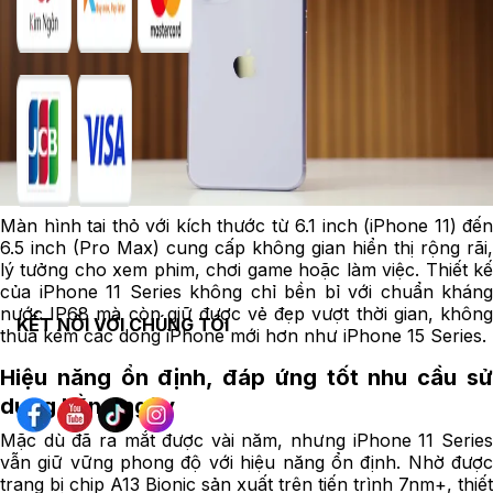
Màn hình tai thỏ với kích thước từ 6.1 inch (iPhone 11) đến
6.5 inch (Pro Max) cung cấp không gian hiển thị rộng rãi,
lý tưởng cho xem phim, chơi game hoặc làm việc. Thiết kế
của iPhone 11 Series không chỉ bền bỉ với chuẩn kháng
nước IP68 mà còn giữ được vẻ đẹp vượt thời gian, không
KẾT NỐI VỚI CHÚNG TÔI
thua kém các dòng iPhone mới hơn như iPhone 15 Series.
Hiệu năng ổn định, đáp ứng tốt nhu cầu sử
dụng hằng ngày
Mặc dù đã ra mắt được vài năm, nhưng iPhone 11 Series
vẫn giữ vững phong độ với hiệu năng ổn định. Nhờ được
trang bị chip A13 Bionic sản xuất trên tiến trình 7nm+, thiết