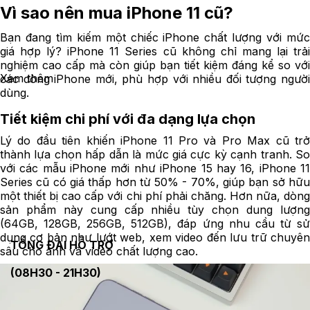
Vì sao nên mua iPhone 11 cũ?
Bạn đang tìm kiếm một chiếc iPhone chất lượng với mức
giá hợp lý? iPhone 11 Series cũ không chỉ mang lại trải
nghiệm cao cấp mà còn giúp bạn tiết kiệm đáng kể so với
Xem thêm
các dòng iPhone mới, phù hợp với nhiều đối tượng người
dùng.
Tiết kiệm chi phí với đa dạng lựa chọn
Lý do đầu tiên khiến iPhone 11 Pro và Pro Max cũ trở
thành lựa chọn hấp dẫn là mức giá cực kỳ cạnh tranh. So
với các mẫu iPhone mới như iPhone 15 hay 16, iPhone 11
Series cũ có giá thấp hơn từ 50% - 70%, giúp bạn sở hữu
một thiết bị cao cấp với chi phí phải chăng. Hơn nữa, dòng
sản phẩm này cung cấp nhiều tùy chọn dung lượng
(64GB, 128GB, 256GB, 512GB), đáp ứng nhu cầu từ sử
dụng cơ bản như lướt web, xem video đến lưu trữ chuyên
TỔNG ĐÀI HỖ TRỢ
sâu cho ảnh và video chất lượng cao.
(08H30 - 21H30)