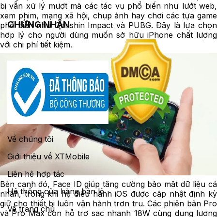
bị vẫn xử lý mượt mà các tác vụ phổ biến như lướt web,
xem phim, mạng xã hội, chụp ảnh hay chơi các tựa game
CHỨNG NHẬN
phổ biến như Genshin Impact và PUBG. Đây là lựa chọn
hợp lý cho người dùng muốn sở hữu iPhone chất lượng
với chi phí tiết kiệm.
Về chúng tôi
Giới thiệu về XTMobile
Liên hệ hợp tác
Bên cạnh đó, Face ID giúp tăng cường bảo mật dữ liệu cá
Hệ thống cửa hàng bán lẻ
nhân, trong khi hệ điều hành iOS được cập nhật định kỳ
giữ cho thiết bị luôn vận hành trơn tru. Các phiên bản Pro
Về trang chủ
và Pro Max còn hỗ trợ sạc nhanh 18W cùng dung lượng