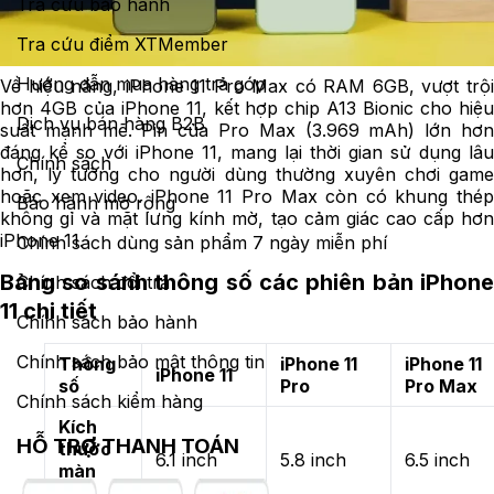
Tra cứu bảo hành
Tra cứu điểm XTMember
Hướng dẫn mua hàng trả góp
Về hiệu năng, iPhone 11 Pro Max có RAM 6GB, vượt trội
hơn 4GB của iPhone 11, kết hợp chip A13 Bionic cho hiệu
Dịch vụ bán hàng B2B
suất mạnh mẽ. Pin của Pro Max (3.969 mAh) lớn hơn
đáng kể so với iPhone 11, mang lại thời gian sử dụng lâu
Chính sách
hơn, lý tưởng cho người dùng thường xuyên chơi game
hoặc xem video. iPhone 11 Pro Max còn có khung thép
Bảo hành mở rộng
không gỉ và mặt lưng kính mờ, tạo cảm giác cao cấp hơn
iPhone 11.
Chính sách dùng sản phẩm 7 ngày miễn phí
Bảng so sánh thông số các phiên bản iPhone
Chính sách đổi trả
11 chi tiết
Chính sách bảo hành
Chính sách bảo mật thông tin
Thông
iPhone 11
iPhone 11
iPhone 11
số
Pro
Pro Max
Chính sách kiểm hàng
Kích
HỖ TRỢ THANH TOÁN
thước
6.1 inch
5.8 inch
6.5 inch
màn
hình